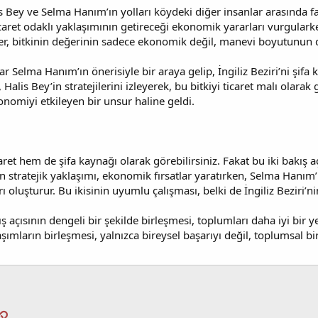
s Bey ve Selma Hanım’ın yolları köydeki diğer insanlar arasında fa
icaret odaklı yaklaşımının getireceği ekonomik yararları vurgul
r, bitkinin değerinin sadece ekonomik değil, manevi boyutunun
ar Selma Hanım’ın önerisiyle bir araya gelip, İngiliz Beziri’ni şif
Halis Bey’in stratejilerini izleyerek, bu bitkiyi ticaret malı olarak
nomiyi etkileyen bir unsur haline geldi.
caret hem de şifa kaynağı olarak görebilirsiniz. Fakat bu iki bakış 
in stratejik yaklaşımı, ekonomik fırsatlar yaratırken, Selma Hanım’
ı oluşturur. Bu ikisinin uyumlu çalışması, belki de İngiliz Beziri’n
akış açısının dengeli bir şekilde birleşmesi, toplumları daha iyi bir
şımların birleşmesi, yalnızca bireysel başarıyı değil, toplumsal b
pp
osta
Link