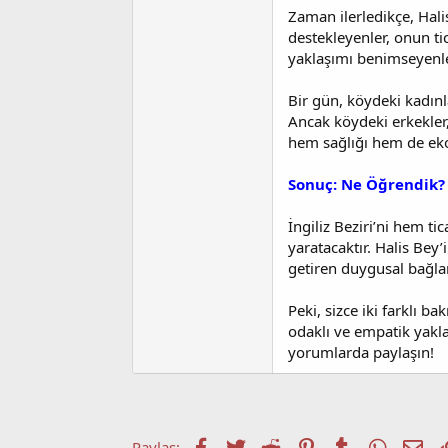
Zaman ilerledikçe, Hali
destekleyenler, onun t
yaklaşımı benimseyenle
Bir gün, köydeki kadınl
Ancak köydeki erkekler, 
hem sağlığı hem de eko
Sonuç: Ne Öğrendik?
İngiliz Beziri’ni hem ti
yaratacaktır. Halis Bey’
getiren duygusal bağlar
Peki, sizce iki farklı b
odaklı ve empatik yakla
yorumlarda paylaşın!
Facebook
Twitter
Reddit
Pinterest
Tumblr
WhatsA
E-p
Paylaş: