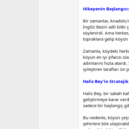
t
r
a
i
Hikayenin Başlangıcı
n
h
i
Bir zamanlar, Anadolu'nu
İngiliz Beziri adlı bitki
söylenirdi. Ama herkes,
topraklara gelip köyün s
Zamanla, köydeki herke
köyün en iyi şifacısı 
adımlarını hızla atardı
iyileştiren tarafları ön 
Halis Bey’in Strateji
Halis Bey, bir sabah kah
geliştirmeye karar verd
sadece bir başlangıç gi
Bu nedenle, köyün çeşitl
şehirlere bile ulaştırabi