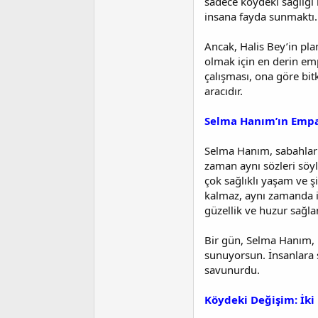
sadece köydeki sağlığı
insana fayda sunmaktı.
Ancak, Halis Bey’in pla
olmak için en derin emp
çalışması, ona göre bit
aracıdır.
Selma Hanım’ın Empat
Selma Hanım, sabahları 
zaman aynı sözleri söy
çok sağlıklı yaşam ve şif
kalmaz, aynı zamanda in
güzellik ve huzur sağla
Bir gün, Selma Hanım, H
sunuyorsun. İnsanlara 
savunurdu.
Köydeki Değişim: İki 