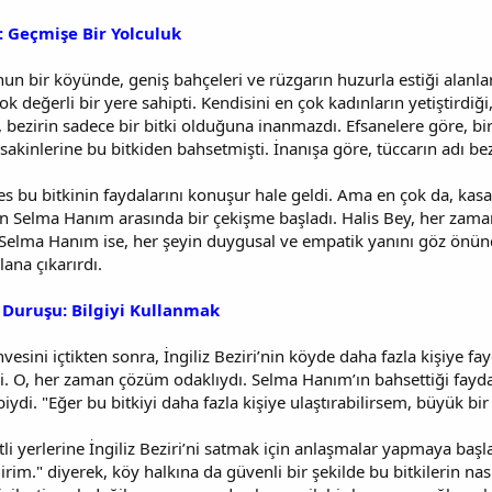
: Geçmişe Bir Yolculuk
n bir köyünde, geniş bahçeleri ve rüzgarın huzurla estiği alanlarıyla
 çok değerli bir yere sahipti. Kendisini en çok kadınların yetiştirdiği
 bezirin sadece bir bitki olduğuna inanmazdı. Efsanelere göre, bir 
akinlerine bu bitkiden bahsetmişti. İnanışa göre, tüccarın adı beziri 
s bu bitkinin faydalarını konuşur hale geldi. Ama en çok da, kasa
olan Selma Hanım arasında bir çekişme başladı. Halis Bey, her z
. Selma Hanım ise, her şeyin duygusal ve empatik yanını göz önünd
plana çıkarırdı.
k Duruşu: Bilgiyi Kullanmak
vesini içtikten sonra, İngiliz Beziri’nin köyde daha fazla kişiye fa
i. O, her zaman çözüm odaklıydı. Selma Hanım’ın bahsettiği faydal
biydi. "Eğer bu bitkiyi daha fazla kişiye ulaştırabilirsem, büyük b
i yerlerine İngiliz Beziri’ni satmak için anlaşmalar yapmaya başladı
lirim." diyerek, köy halkına da güvenli bir şekilde bu bitkilerin nası