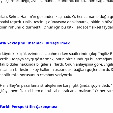
 iyileştirmek değil, aynı zamanda ekonomik bir kazanım sağlamak 
nları, Selma Hanım’ın gözünden kaçmadı. O, her zaman olduğu gibi
atiyi taşırdı. Halis Bey’in iş dünyasına odaklanarak, bitkinin büyül
kinin ruhunu öldürmekti. Onun için bu bitki, sadece fiziksel fayda
ik Yaklaşımı: İnsanları Birleştirmek
köydeki küçük evinden, sabahın erken saatlerinde çıkıp İngiliz Bez
lerdi: "Doğaya saygı göstermek, onun bize sunduğu bu armağanı 
alı bitkiler hakkında bilgiler alırlardı. Onun anlayışına göre, İngili
sanları birleştirir, köy halkının arasındaki bağları güçlendirirdi.
nabilir mi?" sorusunun cevabını veriyordu.
alis Bey’in pazarlama stratejilerine karşı çıktığında, şöyle dedi: 
şifayı, hem fiziksel hem de ruhsal olarak anlatmalısın." O, her 
Farklı Perspektifin Çarpışması