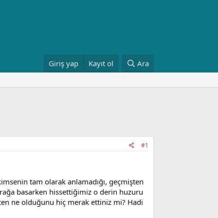
Giriş yap
Kayıt ol
Ara
#1
 kimsenin tam olarak anlamadığı, geçmişten
prağa basarken hissettiğimiz o derin huzuru
 ne olduğunu hiç merak ettiniz mi? Hadi