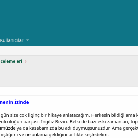
Kullanıcılar
ncelemeleri
sanenin İzinde
gün size çok ilginç bir hikaye anlatacağım. Herkesin bildiği ama
culuğun parçası: İngiliz Beziri. Belki de bazı eski zamanları, to
üzde ya da kasabamızda bu adı duymuşsunuzdur. Ama gerçekten
anıştığımı ve ne anlama geldiğini birlikte keşfedelim.