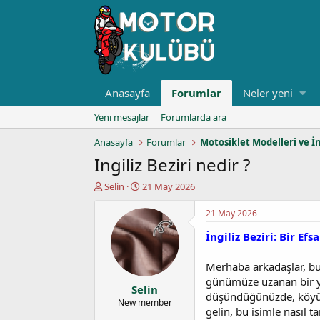
Anasayfa
Forumlar
Neler yeni
Yeni mesajlar
Forumlarda ara
Anasayfa
Forumlar
Motosiklet Modelleri ve İ
Ingiliz Beziri nedir ?
K
B
Selin
21 May 2026
o
a
n
ş
21 May 2026
u
l
İngiliz Beziri: Bir Ef
y
a
u
n
b
g
Merhaba arkadaşlar, bu
a
ı
günümüze uzanan bir yol
Selin
ş
ç
düşündüğünüzde, köyüm
l
t
New member
gelin, bu isimle nasıl t
a
a