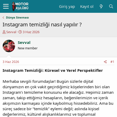
Giriş yap
Kayıt ol
Dünya Sineması
Instagram temizliği nasıl yapılır ?
K
B
Sevval
3 Haz 2026
o
a
n
ş
Sevval
u
l
New member
y
a
u
n
b
g
3 Haz 2026
#1
a
ı
ş
ç
Instagram Temizliği: Küresel ve Yerel Perspektifler
l
t
a
a
Merhaba sevgili forumdaşlar! Bugün sizlerle dijital
t
r
dünyamızın en çok vakit geçirdiğimiz köşelerinden biri olan
a
i
Instagram’ı temizleme konusunu ele alacağız. Hepimiz zaman
n
h
zaman, takip ettiğimiz hesapların, beğenilerimizin ve içerik
i
akışımızın karmaşası içinde kaybolmuş hissedebiliriz. Ama bu
süreç sadece bir “temizlik” eylemi değil; aslında kişisel
değerlerimiz, kültürel alışkanlıklarımız ve toplumsal