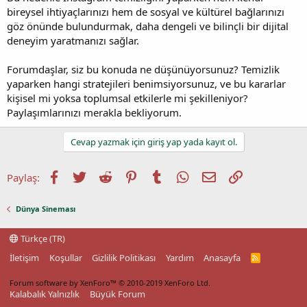
bireysel ihtiyaçlarınızı hem de sosyal ve kültürel bağlarınızı
göz önünde bulundurmak, daha dengeli ve bilinçli bir dijital
deneyim yaratmanızı sağlar.
Forumdaşlar, siz bu konuda ne düşünüyorsunuz? Temizlik
yaparken hangi stratejileri benimsiyorsunuz, ve bu kararlar
kişisel mi yoksa toplumsal etkilerle mi şekilleniyor?
Paylaşımlarınızı merakla bekliyorum.
Cevap yazmak için giriş yap yada kayıt ol.
Facebook
Twitter
Reddit
Pinterest
Tumblr
WhatsApp
E-posta
Link
Paylaş:
Dünya Sineması
Türkçe (TR)
İletişim
Koşullar
Gizlilik Politikası
Yardım
Anasayfa
R
S
S
Forum software by XenForo™
© 2010-2019 XenForo Ltd.
Kalabalık Yalnızlık
Büyük Forum