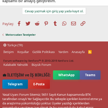
kapsamlı bir anlayış geliştirelim.
Cevap yazmak için giriş yap yada kayıt ol.
Facebook
Twitter
Reddit
Pinterest
Tumblr
WhatsApp
E-posta
Link
Paylaş:
Motorcudan Tavsiyeler
Türkçe (TR)
İletişim
Koşullar
Gizlilik Politikası
Yardım
Anasayfa
R
S
S
Forum software by XenForo™
© 2010-2019 XenForo Ltd.
Kalabalık Yalnızlık
Büyük Forum
💼 İLETİŞİM ve İŞ BİRLİĞİ:
WhatsApp
Teams
Telegram
E-Posta
Yasal Uyarı: Forum Sitemiz; 5651 Sayılı Kanun kapsamında BTK
tarafından onaylı Yer Sağlayıcı'dır. Bu sebeple içerikleri kontrol etme ya
da araştırma yükümlülüğü yoktur. Üyeler yazdığı içeriklerden
sorumludur ve siteye üye olmak ile bu sorumluluğu kabul etmiş