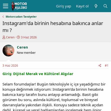
Giriş yap
Kayıt ol
Motorcudan Tavsiyeler
Instagram'da birinin hesabına bakınca anlar
mı ?
K
B
Ceren
3 Haz 2026
o
a
n
ş
Ceren
u
l
New member
y
a
u
n
b
g
3 Haz 2026
#1
a
ı
ş
ç
Giriş: Dijital Merak ve Kültürel Algılar
l
t
a
a
Selam forumdaşlar! Bugün teknolojiyle iç içe yaşadığımız bir
t
r
konuya değinmek istiyorum: Instagram’da birinin hesabına
a
i
bakınca karşı tarafın bunu anlayıp anlamadığı. Basit gibi
n
h
görünen bu soru, aslında kültürel, toplumsal ve bireysel
i
davranışlarla yakından ilişkili. Konuyu sadece teknik açıdan
değil, küresel ve yerel bağlamlardan incelemek hem ilginç