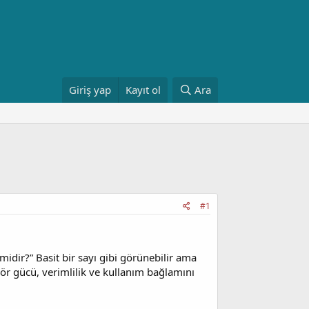
Giriş yap
Kayıt ol
Ara
#1
midir?” Basit bir sayı gibi görünebilir ama
ör gücü, verimlilik ve kullanım bağlamını