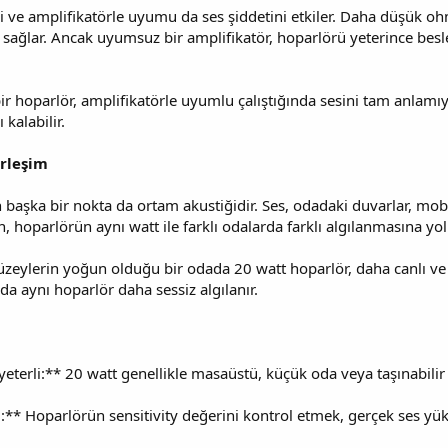
ve amplifikatörle uyumu da ses şiddetini etkiler. Daha düşük oh
şı sağlar. Ancak uyumsuz bir amplifikatör, hoparlörü yeterince be
ir hoparlör, amplifikatörle uyumlu çalıştığında sesini tam anlamı
 kalabilir.
rleşim
aşka bir nokta da ortam akustiğidir. Ses, odadaki duvarlar, mobil
 hoparlörün aynı watt ile farklı odalarda farklı algılanmasına yol
zeylerin yoğun olduğu bir odada 20 watt hoparlör, daha canlı ve yü
da aynı hoparlör daha sessiz algılanır.
 yeterli:** 20 watt genellikle masaüstü, küçük oda veya taşınabilir
ü:** Hoparlörün sensitivity değerini kontrol etmek, gerçek ses yü