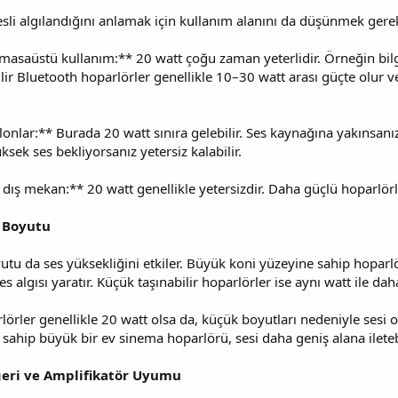
sli algılandığını anlamak için kullanım alanını da düşünmek gerek
masaüstü kullanım:** 20 watt çoğu zaman yeterlidir. Örneğin bilg
ilir Bluetooth hoparlörler genellikle 10–30 watt arası güçte olur 
onlar:** Burada 20 watt sınıra gelebilir. Ses kaynağına yakınsanız
sek ses bekliyorsanız yetersiz kalabilir.
dış mekan:** 20 watt genellikle yetersizdir. Daha güçlü hoparlörl
e Boyutu
utu da ses yüksekliğini etkiler. Büyük koni yüzeyine sahip hoparlö
s algısı yaratır. Küçük taşınabilir hoparlörler ise aynı watt ile daha 
rler genellikle 20 watt olsa da, küçük boyutları nedeniyle sesi o
 sahip büyük bir ev sinema hoparlörü, sesi daha geniş alana iletebi
eri ve Amplifikatör Uyumu