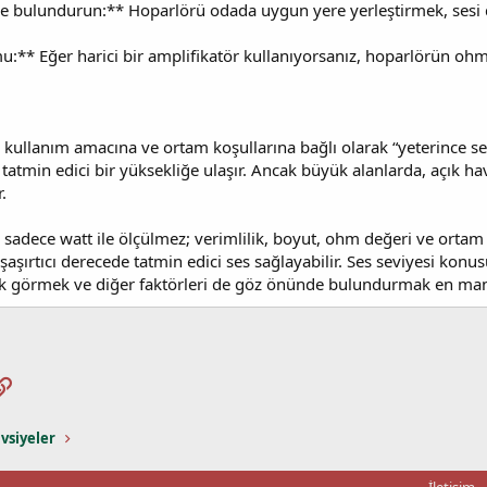
 bulundurun:** Hoparlörü odada uygun yere yerleştirmek, sesi d
u:** Eğer harici bir amplifikatör kullanıyorsanız, hoparlörün ohm
r, kullanım amacına ve ortam koşullarına bağlı olarak “yeterince se
e tatmin edici bir yüksekliğe ulaşır. Ancak büyük alanlarda, açık h
r.
 sadece watt ile ölçülmez; verimlilik, boyut, ohm değeri ve ortam k
şaşırtıcı derecede tatmin edici ses sağlayabilir. Ses seviyesi konu
ak görmek ve diğer faktörleri de göz önünde bulundurmak en mantı
pp
osta
Link
vsiyeler