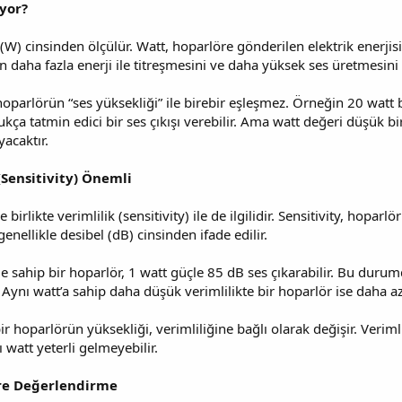
yor?
W) cinsinden ölçülür. Watt, hoparlöre gönderilen elektrik enerjisi
 daha fazla enerji ile titreşmesini ve daha yüksek ses üretmesini 
oparlörün “ses yüksekliği” ile birebir eşleşmez. Örneğin 20 watt 
kça tatmin edici bir ses çıkışı verebilir. Ama watt değeri düşük 
yacaktır.
(Sensitivity) Önemli
 birlikte verimlilik (sensitivity) ile de ilgilidir. Sensitivity, hopar
genellikle desibel (dB) cinsinden ifade edilir.
e sahip bir hoparlör, 1 watt güçle 85 dB ses çıkarabilir. Bu durum
. Aynı watt’a sahip daha düşük verimlilikte bir hoparlör ise daha az 
r hoparlörün yüksekliği, verimliliğine bağlı olarak değişir. Verimli
 watt yeterli gelmeyebilir.
re Değerlendirme