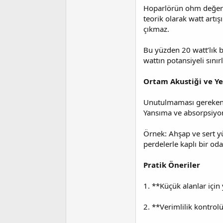
Hoparlörün ohm değeri 
teorik olarak watt artı
çıkmaz.
Bu yüzden 20 watt’lık b
wattın potansiyeli sınırlı
Ortam Akustiği ve Ye
Unutulmaması gereken b
Yansıma ve absorpsiyon,
Örnek: Ahşap ve sert yü
perdelerle kaplı bir oda
Pratik Öneriler
1. **Küçük alanlar için
2. **Verimlilik kontrol