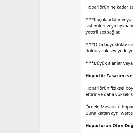
Hoparlörün ne kadar se
* **Küçük odalar veya 
sistemleri veya taşınab
yeterli ses sağlar.
* **Orta büyüklükte sal
dolduracak seviyede yük
* **Büyük alanlar veya 
Hoparlör Tasarımı v
Hoparlörün fiziksel boy
ettirir ve daha yüksek se
Örnek: Masaüstü hoparlö
Buna karşın aynı watt’a
Hoparlörün Ohm Değ