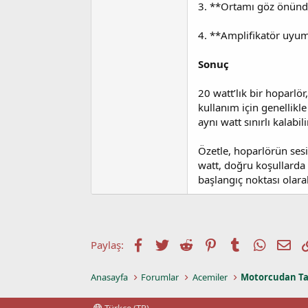
3. **Ortamı göz önünde
4. **Amplifikatör uyum
Sonuç
20 watt’lık bir hoparlö
kullanım için genellikl
aynı watt sınırlı kalabili
Özetle, hoparlörün sesi
watt, doğru koşullarda 
başlangıç noktası olar
Facebook
Twitter
Reddit
Pinterest
Tumblr
WhatsA
E-p
Paylaş:
Anasayfa
Forumlar
Acemiler
Motorcudan Ta