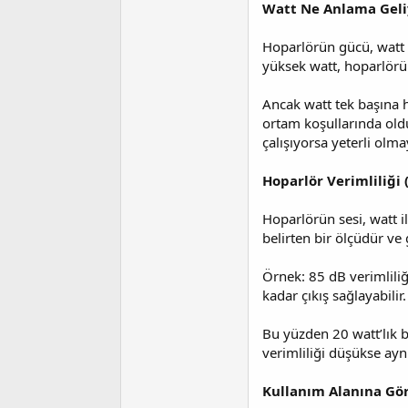
Watt Ne Anlama Geli
t
r
a
i
n
h
Hoparlörün gücü, watt (
i
yüksek watt, hoparlörün
Ancak watt tek başına h
ortam koşullarında oldu
çalışıyorsa yeterli olma
Hoparlör Verimliliği 
Hoparlörün sesi, watt ile
belirten bir ölçüdür ve 
Örnek: 85 dB verimliliğ
kadar çıkış sağlayabilir
Bu yüzden 20 watt’lık bi
verimliliği düşükse aynı
Kullanım Alanına Gö