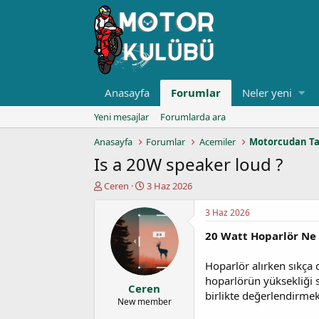
Anasayfa
Forumlar
Neler yeni
Yeni mesajlar
Forumlarda ara
Anasayfa
Forumlar
Acemiler
Motorcudan Ta
Is a 20W speaker loud ?
K
B
Ceren
3 Haz 2026
o
a
n
ş
3 Haz 2026
u
l
20 Watt Hoparlör Ne 
y
a
u
n
b
g
Hoparlör alırken sıkça 
a
ı
hoparlörün yüksekliği 
Ceren
ş
ç
birlikte değerlendirmek
l
t
New member
a
a