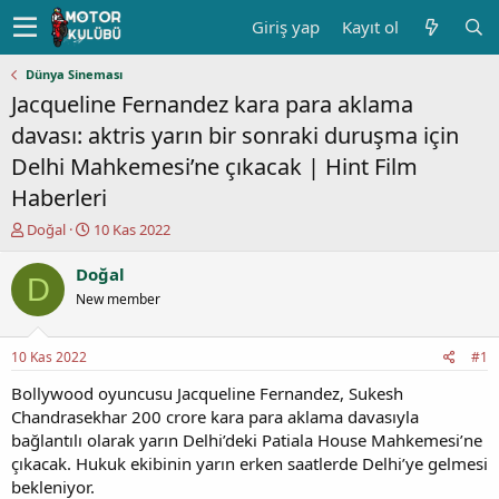
Giriş yap
Kayıt ol
Dünya Sineması
Jacqueline Fernandez kara para aklama
davası: aktris yarın bir sonraki duruşma için
Delhi Mahkemesi’ne çıkacak | Hint Film
Haberleri
K
B
Doğal
10 Kas 2022
o
a
n
ş
Doğal
D
u
l
New member
y
a
u
n
b
g
10 Kas 2022
#1
a
ı
ş
ç
Bollywood oyuncusu Jacqueline Fernandez, Sukesh
l
t
Chandrasekhar 200 crore kara para aklama davasıyla
a
a
bağlantılı olarak yarın Delhi’deki Patiala House Mahkemesi’ne
t
r
çıkacak. Hukuk ekibinin yarın erken saatlerde Delhi’ye gelmesi
a
i
bekleniyor.
n
h