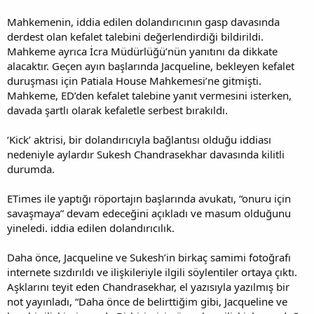
i
Mahkemenin, iddia edilen dolandırıcının gasp davasında
derdest olan kefalet talebini değerlendirdiği bildirildi.
Mahkeme ayrıca İcra Müdürlüğü’nün yanıtını da dikkate
alacaktır. Geçen ayın başlarında Jacqueline, bekleyen kefalet
duruşması için Patiala House Mahkemesi’ne gitmişti.
Mahkeme, ED’den kefalet talebine yanıt vermesini isterken,
davada şartlı olarak kefaletle serbest bırakıldı.
‘Kick’ aktrisi, bir dolandırıcıyla bağlantısı olduğu iddiası
nedeniyle aylardır Sukesh Chandrasekhar davasında kilitli
durumda.
ETimes ile yaptığı röportajın başlarında avukatı, “onuru için
savaşmaya” devam edeceğini açıkladı ve masum olduğunu
yineledi. iddia edilen dolandırıcılık.
Daha önce, Jacqueline ve Sukesh’in birkaç samimi fotoğrafı
internete sızdırıldı ve ilişkileriyle ilgili söylentiler ortaya çıktı.
Aşklarını teyit eden Chandrasekhar, el yazısıyla yazılmış bir
not yayınladı, “Daha önce de belirttiğim gibi, Jacqueline ve