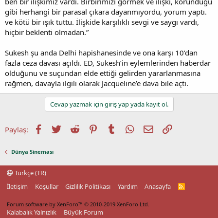
ben bir ilişkimiz vardı. Birbirimizi görmek ve ilişki, korunduğu
gibi herhangi bir parasal çıkara dayanmıyordu, yorum yaptı.
ve kötü bir ışık tuttu. İlişkide karşılıklı sevgi ve saygı vardı,
hiçbir beklenti olmadan.”
Sukesh şu anda Delhi hapishanesinde ve ona karşı 10’dan
fazla ceza davası açıldı. ED, Sukesh’in eylemlerinden haberdar
olduğunu ve suçundan elde ettiği gelirden yararlanmasına
rağmen, davayla ilgili olarak Jacqueline’e dava bile açtı.
Cevap yazmak için giriş yap yada kayıt ol.
Facebook
Twitter
Reddit
Pinterest
Tumblr
WhatsApp
E-posta
Link
Paylaş:
Dünya Sineması
Türkçe (TR)
İletişim
Koşullar
Gizlilik Politikası
Yardım
Anasayfa
R
S
S
Forum software by XenForo™
© 2010-2019 XenForo Ltd.
Kalabalık Yalnızlık
Büyük Forum