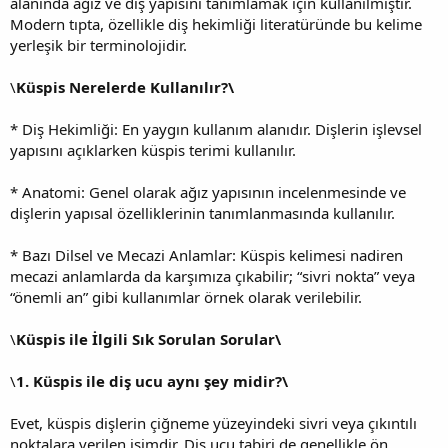
alanında ağız ve diş yapısını tanımlamak için kullanılmıştır.
Modern tıpta, özellikle diş hekimliği literatüründe bu kelime
yerleşik bir terminolojidir.
\
Küspis Nerelerde Kullanılır?\
* Diş Hekimliği: En yaygın kullanım alanıdır. Dişlerin işlevsel
yapısını açıklarken küspis terimi kullanılır.
* Anatomi: Genel olarak ağız yapısının incelenmesinde ve
dişlerin yapısal özelliklerinin tanımlanmasında kullanılır.
* Bazı Dilsel ve Mecazi Anlamlar: Küspis kelimesi nadiren
mecazi anlamlarda da karşımıza çıkabilir; “sivri nokta” veya
“önemli an” gibi kullanımlar örnek olarak verilebilir.
\
Küspis ile İlgili Sık Sorulan Sorular\
\
1. Küspis ile diş ucu aynı şey midir?\
Evet, küspis dişlerin çiğneme yüzeyindeki sivri veya çıkıntılı
noktalara verilen isimdir. Diş ucu tabiri de genellikle ön