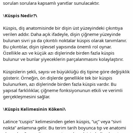
sorulan sorulara kapsamlı yanıtlar sunulacaktır.
\
Küspis Nedir?\
Küspis, diş anatomisinde bir dişin üst yüzeyindeki çıkıntıya
verilen addır. Daha açık ifadeyle, dişin çiğneme yüzeyinde
bulunan sivri ya da çıkıntılı noktalar küspis olarak tanımlanır.
Bu çıkıntılar, dişin işlevsel yapısında önemli rol oynar.
Özellikle azı ve küçük azı dişlerinde birden fazla küspis
bulunur ve bunlar yiyeceklerin parçalanmasını kolaylaştırır.
Küspislerin şekli, sayısı ve büyüklüğü diş tipine göre değişiklik
gösterir. Örneğin, ön dişlerde genellikle tek bir küspis
bulunurken, azı dişlerinde birden fazla küspis vardır. Bu
yapısal farklılıklar, çiğneme fonksiyonunun etkili ve verimli
gerçekleşmesini sağlar.
\
Küspis Kelimesinin Kökeni\
Latince “cuspis” kelimesinden gelen küspis, “uç” veya “sivri
nokta” anlamına gelir. Bu terim tarih boyunca tıp ve anatomi