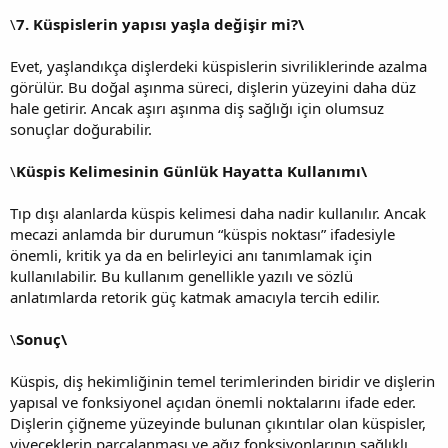
\
7. Küspislerin yapısı yaşla değişir mi?\
Evet, yaşlandıkça dişlerdeki küspislerin sivriliklerinde azalma
görülür. Bu doğal aşınma süreci, dişlerin yüzeyini daha düz
hale getirir. Ancak aşırı aşınma diş sağlığı için olumsuz
sonuçlar doğurabilir.
\
Küspis Kelimesinin Günlük Hayatta Kullanımı\
Tıp dışı alanlarda küspis kelimesi daha nadir kullanılır. Ancak
mecazi anlamda bir durumun “küspis noktası” ifadesiyle
önemli, kritik ya da en belirleyici anı tanımlamak için
kullanılabilir. Bu kullanım genellikle yazılı ve sözlü
anlatımlarda retorik güç katmak amacıyla tercih edilir.
\
Sonuç\
Küspis, diş hekimliğinin temel terimlerinden biridir ve dişlerin
yapısal ve fonksiyonel açıdan önemli noktalarını ifade eder.
Dişlerin çiğneme yüzeyinde bulunan çıkıntılar olan küspisler,
yiyeceklerin parçalanması ve ağız fonksiyonlarının sağlıklı