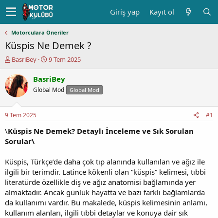
Giriş yap
Kayıt ol
Motorculara Öneriler
Küspis Ne Demek ?
K
B
BasriBey
9 Tem 2025
o
a
n
ş
BasriBey
u
l
Global Mod
Global Mod
y
a
u
n
b
g
9 Tem 2025
#1
a
ı
ş
ç
\
Küspis Ne Demek? Detaylı İnceleme ve Sık Sorulan
l
t
Sorular\
a
a
t
r
Küspis, Türkçe’de daha çok tıp alanında kullanılan ve ağız ile
a
i
ilgili bir terimdir. Latince kökenli olan “küspis” kelimesi, tıbbi
n
h
literatürde özellikle diş ve ağız anatomisi bağlamında yer
i
almaktadır. Ancak günlük hayatta ve bazı farklı bağlamlarda
da kullanımı vardır. Bu makalede, küspis kelimesinin anlamı,
kullanım alanları, ilgili tıbbi detaylar ve konuya dair sık