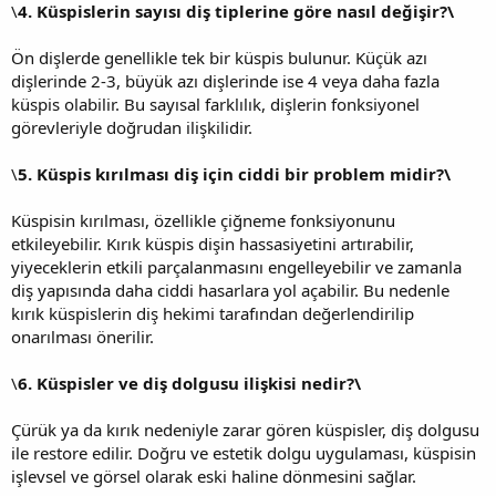
\
4. Küspislerin sayısı diş tiplerine göre nasıl değişir?\
Ön dişlerde genellikle tek bir küspis bulunur. Küçük azı
dişlerinde 2-3, büyük azı dişlerinde ise 4 veya daha fazla
küspis olabilir. Bu sayısal farklılık, dişlerin fonksiyonel
görevleriyle doğrudan ilişkilidir.
\
5. Küspis kırılması diş için ciddi bir problem midir?\
Küspisin kırılması, özellikle çiğneme fonksiyonunu
etkileyebilir. Kırık küspis dişin hassasiyetini artırabilir,
yiyeceklerin etkili parçalanmasını engelleyebilir ve zamanla
diş yapısında daha ciddi hasarlara yol açabilir. Bu nedenle
kırık küspislerin diş hekimi tarafından değerlendirilip
onarılması önerilir.
\
6. Küspisler ve diş dolgusu ilişkisi nedir?\
Çürük ya da kırık nedeniyle zarar gören küspisler, diş dolgusu
ile restore edilir. Doğru ve estetik dolgu uygulaması, küspisin
işlevsel ve görsel olarak eski haline dönmesini sağlar.