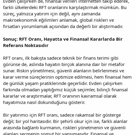
Evden çalışırken de, finansal verileri internetten takip ederek,
farklı ülkelerdeki RFT oranlarını karşılaştırmak mümkün. Bu
süreç, yalnızca yatırım için değil, aynı zamanda
makroekonomik eğilimleri anlamak, global riskleri ve
fırsatları yorumlamak açısından da değerli bir alıştırmadır.
Sonuç: RFT Oranı, Hayatta ve Finansal Kararlarda Bir
Referans Noktasıdır
RFT oranı, ilk bakışta sadece teknik bir finans terimi gibi
görünse de, aslında hayatın birçok alanına dair bir metafor
sunar. Riskin yönetilmesi, güvenli alanların belirlenmesi ve
karar verme süreçlerinin optimize edilmesi, hem finansal hem
de günlük yaşam pratiklerinde geçerlidir. Evden çalışırken
farkında olmadan yaptığımız küçük seçimler, bilinçli finansal
kararlar ve araştırmalar, RFT oranının kavramsal olarak
hayatımıza nasıl dokunduğunu gösterir.
Bir yatırımcı için RFT oranı, sadece rakamsal bir gösterge
değil; bir yol haritasıdır. Bir şehirli okur için ise, farklı alanlar
arasında bağlantı kurmanın, riskleri yönetmenin ve güvenli
alanları seçmenin somut bir yansımasıdır. Finansal ve