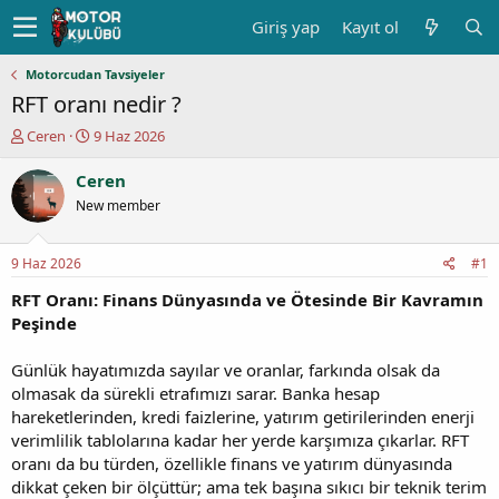
Giriş yap
Kayıt ol
Motorcudan Tavsiyeler
RFT oranı nedir ?
K
B
Ceren
9 Haz 2026
o
a
n
ş
Ceren
u
l
New member
y
a
u
n
b
g
9 Haz 2026
#1
a
ı
ş
ç
RFT Oranı: Finans Dünyasında ve Ötesinde Bir Kavramın
l
t
Peşinde
a
a
t
r
Günlük hayatımızda sayılar ve oranlar, farkında olsak da
a
i
olmasak da sürekli etrafımızı sarar. Banka hesap
n
h
hareketlerinden, kredi faizlerine, yatırım getirilerinden enerji
i
verimlilik tablolarına kadar her yerde karşımıza çıkarlar. RFT
oranı da bu türden, özellikle finans ve yatırım dünyasında
dikkat çeken bir ölçüttür; ama tek başına sıkıcı bir teknik terim