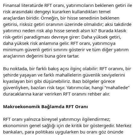
Finansal literatürde RFT oranı, yatırımcıların beklenen getiri ile
risk arasındaki dengeyi kurarken kullandıkları temel
araçlardan biridir. Örneğin, bir hisse senedinin beklenen
getirisi, risksiz getiri oranının üzerinde olmalıdır; aksi takdirde
yatırımcı neden risk alıp hisse senedi alsın ki? Burada klasik
risk-getiri paradigması devreye girer: Daha yüksek getiri,
daha yüksek risk anlamına gelir. RFT oranı, yatırımcıya
minimum güvenli getiri sınırını gösterir ve tüm diğer yatırım
araçlarının değerini buna göre tartar.
Bu noktada, bir farklı bakış açısı ilginç olabilir: RFT oranını, bir
şehirde yaşayan ve farklı mahallelerin güvenlik seviyelerini
kıyaslayan biri gibi düşünebiliriz. Bazı bölgeler görece
güvenliyken, bazıları risk taşır. Yatırımcılar, hangi “mahallede”
duracaklarına karar verirken RFT oranını rehber alır.
Makroekonomik Bağlamda RFT Oranı
RFT oranı yalnızca bireysel yatırımcıyı ilgilendirmez;
ekonominin genel sağlığı için de kritik bir göstergedir. Merkez
bankaları, para politikası uygularken bu oranı göz önünde