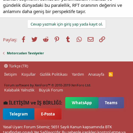
gündelik dünyadaki bu paralellik, RFT oranının değerini ve
anlamını daha geniş bir perspektife taşır.
Cevap yazmak için giriş yap yada kayıt ol.
Facebook
Twitter
Reddit
Pinterest
Tumblr
WhatsApp
E-posta
Link
Paylaş:
Motorcudan Tavsiyeler
Türkçe (TR)
İletişim
Koşullar
Gizlilik Politikası
Yardım
Anasayfa
R
S
S
Forum software by XenForo™
© 2010-2019 XenForo Ltd.
Kalabalık Yalnızlık
Büyük Forum
💼 İLETİŞİM ve İŞ BİRLİĞİ:
WhatsApp
Teams
Telegram
E-Posta
Yasal Uyarı: Forum Sitemiz; 5651 Sayılı Kanun kapsamında BTK
tarafından onaylı Yer Sağlayıcı'dır. Bu sebeple içerikleri kontrol etme ya