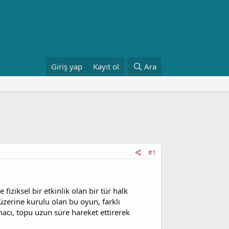
Giriş yap
Kayıt ol
Ara
#1
iziksel bir etkinlik olan bir tür halk
üzerine kurulu olan bu oyun, farklı
macı, topu uzun süre hareket ettirerek