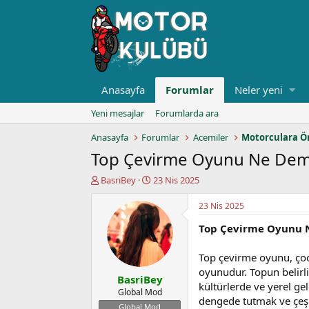
Anasayfa
Forumlar
Neler yeni
Yeni mesajlar
Forumlarda ara
Anasayfa
Forumlar
Acemiler
Motorculara Ö
Top Çevirme Oyunu Ne Dem
K
B
BasriBey
23 Nis 2025
o
a
n
ş
23 Nis 2025
u
l
Top Çevirme Oyunu 
y
a
u
n
b
g
Top çevirme oyunu, çocuk
a
ı
oyunudur. Topun belirli
BasriBey
ş
ç
kültürlerde ve yerel ge
l
t
Global Mod
dengede tutmak ve çeşi
a
a
Global Mod