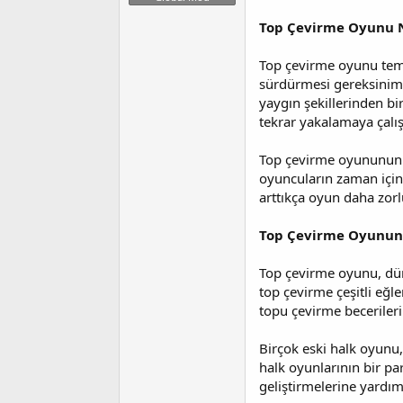
t
r
a
i
Top Çevirme Oyunu N
n
h
i
Top çevirme oyunu temel
sürdürmesi gereksinimi
yaygın şekillerinden bi
tekrar yakalamaya çalış
Top çevirme oyununun ba
oyuncuların zaman için
arttıkça oyun daha zorl
Top Çevirme Oyununu
Top çevirme oyunu, dün
top çevirme çeşitli eğl
topu çevirme becerilerin
Birçok eski halk oyunu, 
halk oyunlarının bir pa
geliştirmelerine yardım