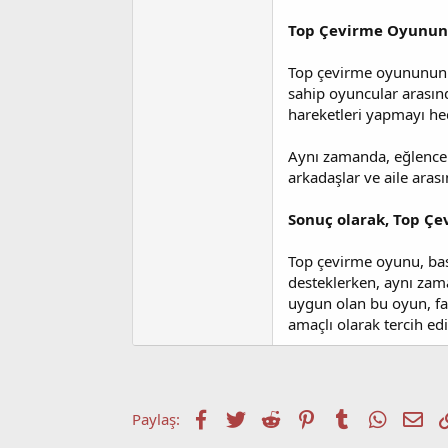
Top Çevirme Oyunun
Top çevirme oyununun te
sahip oyuncular arasın
hareketleri yapmayı hed
Aynı zamanda, eğlenceli
arkadaşlar ve aile arasın
Sonuç olarak, Top Ç
Top çevirme oyunu, basit
desteklerken, aynı zama
uygun olan bu oyun, fa
amaçlı olarak tercih ed
Facebook
Twitter
Reddit
Pinterest
Tumblr
WhatsA
E-p
Paylaş: