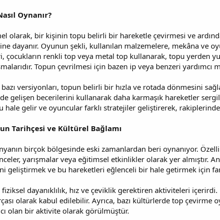
asıl Oynanır?
 olarak, bir kişinin topu belirli bir hareketle çevirmesi ve ard
ne dayanır. Oyunun şekli, kullanılan malzemelere, mekâna ve oyun
ri, çocukların renkli top veya metal top kullanarak, topu yerden 
malarıdır. Topun çevrilmesi için bazen ip veya benzeri yardımcı ma
zı versiyonları, topun belirli bir hızla ve rotada dönmesini sağlam
de gelişen becerilerini kullanarak daha karmaşık hareketler sergi
u hale gelir ve oyuncular farklı stratejiler geliştirerek, rakipler
n Tarihçesi ve Kültürel Bağlamı
yanın birçok bölgesinde eski zamanlardan beri oynanıyor. Özelli
enceler, yarışmalar veya eğitimsel etkinlikler olarak yer almıştır.
i geliştirmek ve bu hareketleri eğlenceli bir hale getirmek için fa
fiziksel dayanıklılık, hız ve çeviklik gerektiren aktiviteleri içeri
rçası olarak kabul edilebilir. Ayrıca, bazı kültürlerde top çevirm
cı olan bir aktivite olarak görülmüştür.