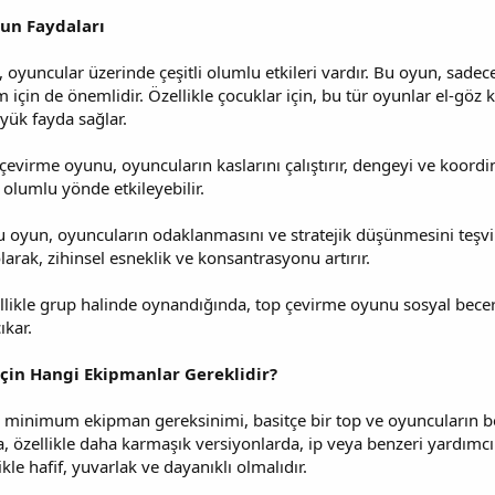
un Faydaları
yuncular üzerinde çeşitli olumlu etkileri vardır. Bu oyun, sadece
m için de önemlidir. Özellikle çocuklar için, bu tür oyunlar el-gö
yük fayda sağlar.
evirme oyunu, oyuncuların kaslarını çalıştırır, dengeyi ve koordina
ı olumlu yönde etkileyebilir.
 oyun, oyuncuların odaklanmasını ve stratejik düşünmesini teşvik 
olarak, zihinsel esneklik ve konsantrasyonu artırır.
likle grup halinde oynandığında, top çevirme oyunu sosyal beceri
ıkar.
çin Hangi Ekipmanlar Gereklidir?
 minimum ekipman gereksinimi, basitçe bir top ve oyuncuların bec
 özellikle daha karmaşık versiyonlarda, ip veya benzeri yardımcı 
ikle hafif, yuvarlak ve dayanıklı olmalıdır.