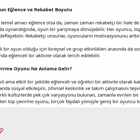
un Eğlence ve Rekabet Boyutu
mel amacı eğlence olsa da, zaman zaman rekabetçi bir hale de gele
da oynandığında, oyun bir yarışmaya dönüşebilir. Her oyuncu, to
efleyebilir. Rekabetçi unsurlar, oyuncuların motivasyonunu arttıra
 bir oyun olduğu için bireysel ve grup etkinlikleri arasında da so
da eğlenceli bir aktivite olarak tercih edilebilir.
evirme Oyunu Ne Anlama Gelir?
 ama etkili bir şekilde eğlenceli ve öğretici bir aktivite olarak kar
nda sosyal etkileşim, zihinsel keskinlik ve takım çalışmasını teşv
rklı kültürlerde pek çok varyasyonu bulunan, zamanla evrilen b
ilen top çevirme oyunu, birçok faydalı yönüyle geniş bir oyuncu ki
pp
osta
Link