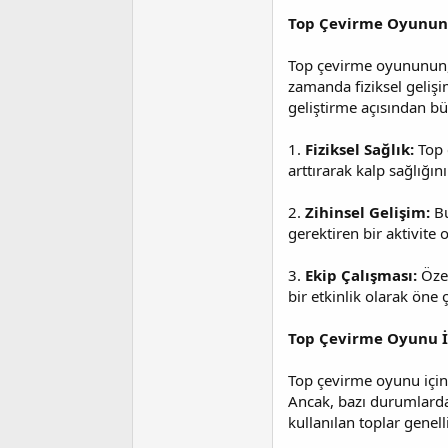
Top Çevirme Oyunun
Top çevirme oyununun, o
zamanda fiziksel gelişi
geliştirme açısından bü
1.
Fiziksel Sağlık:
Top ç
arttırarak kalp sağlığın
2.
Zihinsel Gelişim:
Bu
gerektiren bir aktivite 
3.
Ekip Çalışması:
Özel
bir etkinlik olarak öne ç
Top Çevirme Oyunu İ
Top çevirme oyunu için
Ancak, bazı durumlarda,
kullanılan toplar genell