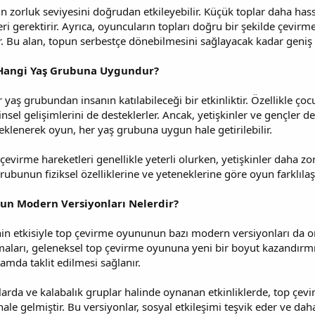
 zorluk seviyesini doğrudan etkileyebilir. Küçük toplar daha hass
ri gerektirir. Ayrıca, oyuncuların topları doğru bir şekilde çevirme
. Bu alan, topun serbestçe dönebilmesini sağlayacak kadar geniş 
Hangi Yaş Grubuna Uygundur?
yaş grubundan insanın katılabileceği bir etkinliktir. Özellikle ço
nsel gelişimlerini de desteklerler. Ancak, yetişkinler ve gençler de
r eklenerek oyun, her yaş grubuna uygun hale getirilebilir.
 çevirme hareketleri genellikle yeterli olurken, yetişkinler daha zo
grubunun fiziksel özelliklerine ve yeteneklerine göre oyun farklılaştı
n Modern Versiyonları Nelerdir?
n etkisiyle top çevirme oyununun bazı modern versiyonları da orta
maları, geleneksel top çevirme oyununa yeni bir boyut kazandırmı
amda taklit edilmesi sağlanır.
larda ve kalabalık gruplar halinde oynanan etkinliklerde, top çev
ale gelmiştir. Bu versiyonlar, sosyal etkileşimi teşvik eder ve dah