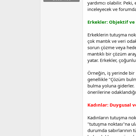
yardımcı olabilir. Peki
t
r
a
i
inceleyecek ve forumda 
n
h
i
Erkekler: Objektif ve
Erkeklerin tutuşma nokt
çok mantık ve veri odakl
sorun çözme veya hedefe
mantıklı bir çözüm aray
yatar. Erkekler, çoğunl
Örneğin, iş yerinde bir
genellikle "Çözüm bulma
bulma yoluna giderler. 
önerilerine odaklandığı
Kadınlar: Duygusal v
Kadınların tutuşma nokta
"tutuşma noktası"na ula
durumda sabırlarının tü