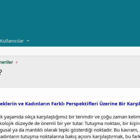
Kullanıcılar
neriler
?
klerin ve Kadınların Farklı Perspektifleri Üzerine Bir Karş
 yaşamda sıkça karşılaştığımız bir terimdir ve çoğu zaman kelime 
kolojik düzeyde de önemli bir yer tutar. Tutuşma noktası, bir kişi
usal ya da mantıklı olarak tepki gösterdiği noktadır. Bu kavram, cin
kadınların tutuşma noktalarına bakış açısını karşılaştırmak, bu far