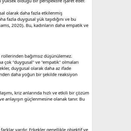
 yüksek olduğu bir perspektife işaret eder.
usal olarak daha fazla etkilenmiş
daha fazla duygusal yük taşıdığını ve bu
lliams, 2020). Bu, kadınların daha empatik ve
yet rollerinden bağımsız düşünülemez.
ha çok "duygusal" ve "empatik" olmaları
kekler, duygusal olarak daha az ifade
önden daha yoğun bir şekilde reaksiyon
aşımı, kriz anlarında hızlı ve etkili bir çözüm
 ve anlayışın güçlenmesine olanak tanır. Bu
arklar vardır. Erkekler genellikle objektif ve