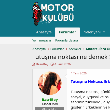
Anasayfa
Forumlar
Neler yeni
Yeni mesajlar
Forumlarda ara
Anasayfa
Forumlar
Acemiler
Motorculara Ö
Tutuşma noktası ne demek 
K
B
BasriBey
4 Tem 2026
o
a
n
ş
4 Tem 2026
u
l
Tutuşma Noktası: Erke
y
a
u
n
b
g
Tutuşma noktası, günlük
a
ı
sosyal, duygusal ve psi
BasriBey
ş
ç
sabrının tükendiği, duyg
l
t
Global Mod
gösterir. Erkeklerin ve 
a
a
Global Mod