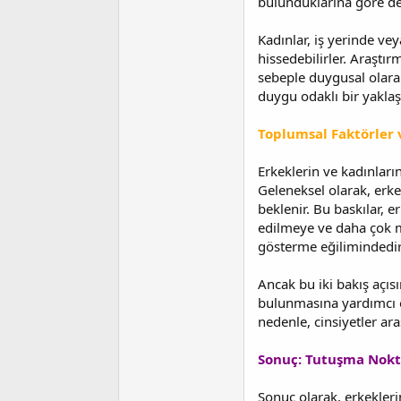
bulunduklarına göre değ
Kadınlar, iş yerinde vey
hissedebilirler. Araştır
sebeple duygusal olarak
duygu odaklı bir yakla
Toplumsal Faktörler v
Erkeklerin ve kadınları
Geleneksel olarak, erke
beklenir. Bu baskılar, e
edilmeye ve daha çok m
gösterme eğilimindedir
Ancak bu iki bakış açısı
bulunmasına yardımcı ol
nedenle, cinsiyetler ara
Sonuç: Tutuşma Nokta
Sonuç olarak, erkeklerin