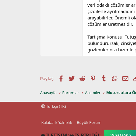
veri odaklı çözümler ar
çizgilerle ayrılmadığın
arayabilirler. Önemli ola
çözümler üretmesidir.
Tartışma Konusu: Tutuşm
bulundurursak, cinsiyet
gözlemlerinizi bizimle 
Facebook
Twitter
Reddit
Pinterest
Tumblr
WhatsA
E-p
Paylaş:
Anasayfa
Forumlar
Acemiler
Motorculara Ö
Türkçe (TR)
Kalabalık Yalnızlık
Büyük Forum
💼 İLETİŞİM ve İŞ BİRLİĞİ:
WhatsApp