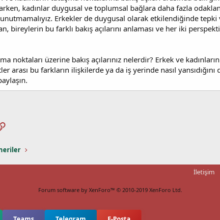
arken, kadınlar duygusal ve toplumsal bağlara daha fazla odaklan
ı unutmamalıyız. Erkekler de duygusal olarak etkilendiğinde tepki 
n, bireylerin bu farklı bakış açılarını anlaması ve her iki perspektif
a noktaları üzerine bakış açılarınız nelerdir? Erkek ve kadınların
ler arası bu farkların ilişkilerde ya da iş yerinde nasıl yansıdığı
paylaşın.
pp
osta
Link
neriler
İletişim
Forum software by XenForo™
© 2010-2019 XenForo Ltd.
Teams
Telegram
E-Posta