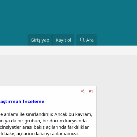
Giriş yap
Kayıt ol
Ara
#1
ılaştırmalı İnceleme
anlamı ile sınırlandırılır. Ancak bu kavram,
nin ya da bir grubun, bir durum karşısında
siyetler arası bakış açılarında farklılıklar
klı bakış açılarını daha iyi anlamamıza