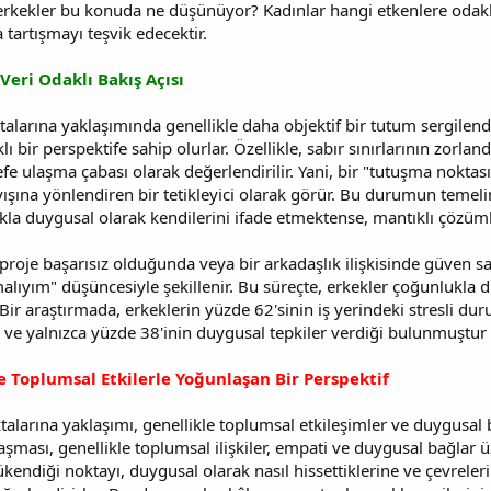
, erkekler bu konuda ne düşünüyor? Kadınlar hangi etkenlere odak
tartışmayı teşvik edecektir.
 Veri Odaklı Bakış Açısı
alarına yaklaşımında genellikle daha objektif bir tutum sergilend
ı bir perspektife sahip olurlar. Özellikle, sabır sınırlarının zorla
 ulaşma çabası olarak değerlendirilir. Yani, bir "tutuşma noktası
ışına yönlendiren bir tetikleyici olarak görür. Bu durumun temelin
ukla duygusal olarak kendilerini ifade etmektense, mantıklı çözüm
 proje başarısız olduğunda veya bir arkadaşlık ilişkisinde güven s
lıyım" düşüncesiyle şekillenir. Bu süreçte, erkekler çoğunlukla d
Bir araştırmada, erkeklerin yüzde 62'sinin iş yerindeki stresli d
 ve yalnızca yüzde 38'inin duygusal tepkiler verdiği bulunmuştur 
e Toplumsal Etkilerle Yoğunlaşan Bir Perspektif
larına yaklaşımı, genellikle toplumsal etkileşimler ve duygusal bağl
şması, genellikle toplumsal ilişkiler, empati ve duygusal bağlar üz
kendiği noktayı, duygusal olarak nasıl hissettiklerine ve çevreleri