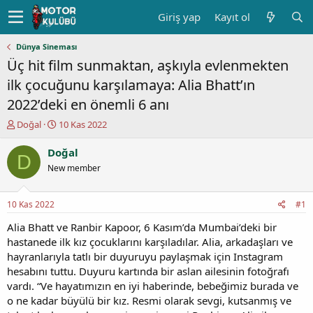
Giriş yap
Kayıt ol
Dünya Sineması
Üç hit film sunmaktan, aşkıyla evlenmekten
ilk çocuğunu karşılamaya: Alia Bhatt’ın
2022’deki en önemli 6 anı
K
B
Doğal
10 Kas 2022
o
a
n
ş
Doğal
D
u
l
New member
y
a
u
n
b
g
10 Kas 2022
#1
a
ı
ş
ç
Alia Bhatt ve Ranbir Kapoor, 6 Kasım’da Mumbai’deki bir
l
t
hastanede ilk kız çocuklarını karşıladılar. Alia, arkadaşları ve
a
a
hayranlarıyla tatlı bir duyuruyu paylaşmak için Instagram
t
r
hesabını tuttu. Duyuru kartında bir aslan ailesinin fotoğrafı
a
i
vardı. “Ve hayatımızın en iyi haberinde, bebeğimiz burada ve
n
h
o ne kadar büyülü bir kız. Resmi olarak sevgi, kutsanmış ve
i