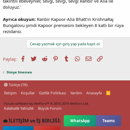
takıntılı ebeveynler, sevgi, sevgi, sevgi Ranbir ve Alia ile
doluyuz.’
Ayrıca okuyun:
Ranbir Kapoor-Alia Bhatt’ın KrishnaRaj
Bungalovu şimdi Kapoor prensesini bekleyen 8 katlı bir rüya
rezidansı.
Cevap yazmak için giriş yap yada kayıt ol.
Facebook
Twitter
Reddit
Pinterest
Tumblr
WhatsApp
E-posta
Link
Paylaş:
Dünya Sineması
Türkçe (TR)
İletişim
Koşullar
Gizlilik Politikası
Yardım
Anasayfa
R
S
S
Forum software by XenForo™
© 2010-2019 XenForo Ltd.
Kalabalık Yalnızlık
Büyük Forum
💼 İLETİŞİM ve İŞ BİRLİĞİ:
WhatsApp
Teams