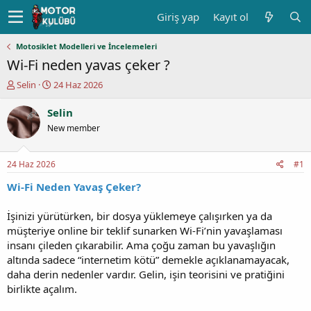
Giriş yap
Kayıt ol
Motosiklet Modelleri ve İncelemeleri
Wi-Fi neden yavas çeker ?
K
B
Selin
24 Haz 2026
o
a
n
ş
Selin
u
l
New member
y
a
u
n
b
g
24 Haz 2026
#1
a
ı
ş
ç
Wi-Fi Neden Yavaş Çeker?
l
t
a
a
İşinizi yürütürken, bir dosya yüklemeye çalışırken ya da
t
r
müşteriye online bir teklif sunarken Wi-Fi’nin yavaşlaması
a
i
insanı çileden çıkarabilir. Ama çoğu zaman bu yavaşlığın
n
h
altında sadece “internetim kötü” demekle açıklanamayacak,
i
daha derin nedenler vardır. Gelin, işin teorisini ve pratiğini
birlikte açalım.