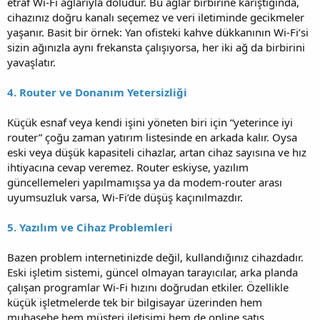
etraf Wi-Fi ağlarıyla doludur. Bu ağlar birbirine karıştığında,
cihazınız doğru kanalı seçemez ve veri iletiminde gecikmeler
yaşanır. Basit bir örnek: Yan ofisteki kahve dükkanının Wi-Fi’si
sizin ağınızla aynı frekansta çalışıyorsa, her iki ağ da birbirini
yavaşlatır.
4. Router ve Donanım Yetersizliği
Küçük esnaf veya kendi işini yöneten biri için “yeterince iyi
router” çoğu zaman yatırım listesinde en arkada kalır. Oysa
eski veya düşük kapasiteli cihazlar, artan cihaz sayısına ve hız
ihtiyacına cevap veremez. Router eskiyse, yazılım
güncellemeleri yapılmamışsa ya da modem-router arası
uyumsuzluk varsa, Wi-Fi’de düşüş kaçınılmazdır.
5. Yazılım ve Cihaz Problemleri
Bazen problem internetinizde değil, kullandığınız cihazdadır.
Eski işletim sistemi, güncel olmayan tarayıcılar, arka planda
çalışan programlar Wi-Fi hızını doğrudan etkiler. Özellikle
küçük işletmelerde tek bir bilgisayar üzerinden hem
muhasebe hem müşteri iletişimi hem de online satış