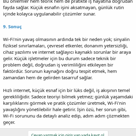
Bu önlemler hem teorik hem de pratikte iş hayatına doğrudan
fayda sağlar. Küçük esnafın işini aksatmayan, günlük rutin
içinde kolayca uygulanabilir çözümler sunar.
9. Sonuç
Wi-Fi’nin yavaş olmasının ardında tek bir neden yok; sinyalin
fiziksel sınırlamaları, çevresel etkenler, donanım yetersizliği,
cihaz yazılımı ve internet sağlayıcı kaynaklı sorunlar bir araya
gelir. Küçük işletmeler için bu durum sadece teknik bir
problem değil, doğrudan iş verimliliğini etkileyen bir
faktördür. Sorunun kaynağını doğru tespit etmek, hem
zamandan hem de gelirden tasarruf sağlar.
Hızlı internet, küçük esnaf için bir lüks değil, iş akışının temel
gerekliliğidir. Sadece teoriyi bilmek yetmez; günlük yaşamdaki
karşılıklarını görmek ve pratik çözümler üretmek, Wi-Fi’nin
yavaşlığını yönetilebilir hale getirir. İşin özü, her sorun gibi,
Wi-Fi sorununu da detaylı analiz edip, adım adım çözmekten
geçer.
Cevap yazmak için giriş yap yada kayıt ol.