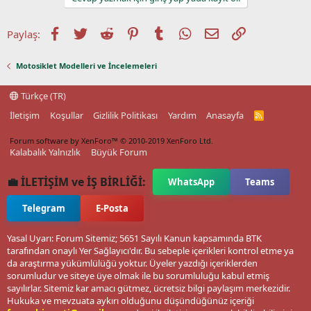
Facebook
Twitter
Reddit
Pinterest
Tumblr
WhatsApp
E-posta
Link
Paylaş:
Motosiklet Modelleri ve İncelemeleri
Türkçe (TR)
İletişim
Koşullar
Gizlilik Politikası
Yardım
Anasayfa
R
S
S
Forum software by XenForo™
© 2010-2019 XenForo Ltd.
Kalabalık Yalnızlık
Büyük Forum
💼 İLETİŞİM ve İŞ BİRLİĞİ:
WhatsApp
Teams
Telegram
E-Posta
Yasal Uyarı: Forum Sitemiz; 5651 Sayılı Kanun kapsamında BTK
tarafından onaylı Yer Sağlayıcı'dır. Bu sebeple içerikleri kontrol etme ya
da araştırma yükümlülüğü yoktur. Üyeler yazdığı içeriklerden
sorumludur ve siteye üye olmak ile bu sorumluluğu kabul etmiş
sayılırlar. Sitemiz kar amacı gütmez, ücretsiz bilgi paylaşım merkezidir.
Hukuka ve mevzuata aykırı olduğunu düşündüğünüz içeriği