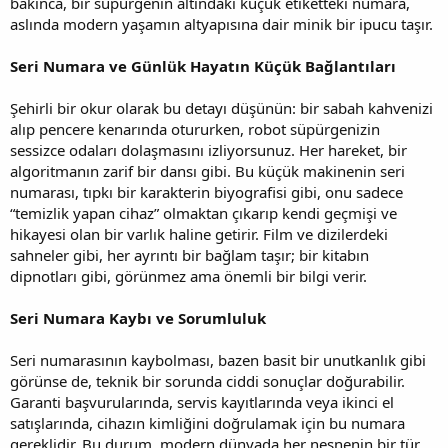
bakınca, bir süpürgenin altındaki küçük etiketteki numara,
aslında modern yaşamın altyapısına dair minik bir ipucu taşır.
Seri Numara ve Günlük Hayatın Küçük Bağlantıları
Şehirli bir okur olarak bu detayı düşünün: bir sabah kahvenizi
alıp pencere kenarında otururken, robot süpürgenizin
sessizce odaları dolaşmasını izliyorsunuz. Her hareket, bir
algoritmanın zarif bir dansı gibi. Bu küçük makinenin seri
numarası, tıpkı bir karakterin biyografisi gibi, onu sadece
“temizlik yapan cihaz” olmaktan çıkarıp kendi geçmişi ve
hikayesi olan bir varlık haline getirir. Film ve dizilerdeki
sahneler gibi, her ayrıntı bir bağlam taşır; bir kitabın
dipnotları gibi, görünmez ama önemli bir bilgi verir.
Seri Numara Kaybı ve Sorumluluk
Seri numarasının kaybolması, bazen basit bir unutkanlık gibi
görünse de, teknik bir sorunda ciddi sonuçlar doğurabilir.
Garanti başvurularında, servis kayıtlarında veya ikinci el
satışlarında, cihazın kimliğini doğrulamak için bu numara
gereklidir. Bu durum, modern dünyada her nesnenin bir tür