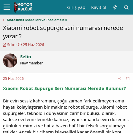
Giriş yap
Kayıt ol
Motosiklet Modelleri ve İncelemeleri
Xiaomi robot süpürge seri numarası nerede
yazar ?
K
B
Selin
25 Haz 2026
o
a
n
ş
Selin
u
l
New member
y
a
u
n
b
g
25 Haz 2026
#1
a
ı
ş
ç
Xiaomi Robot Süpürge Seri Numarası Nerede Bulunur?
l
t
a
a
Bir evin sessiz kahramanı, çoğu zaman fark edilmeyen ama
t
r
hayatı kolaylaştıran bir makine: robot süpürge. Xiaomi robot
a
i
süpürgeler, teknoloji dünyasının zarif bir buluşu olarak,
n
h
sadece evi temizlemekle kalmaz; aynı zamanda evin düzenini,
i
günlük ritmimizi ve hatta bazen hafif bir felsefi sorgulamayı
tetikler. Ancak bir cihazın işlevselliği kadar önemli bir konu