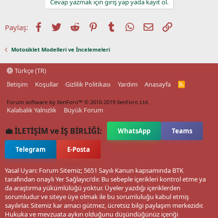
Cevap yazmak için giriş yap yada kayıt ol.
Facebook
Twitter
Reddit
Pinterest
Tumblr
WhatsApp
E-posta
Link
Paylaş:
Motosiklet Modelleri ve İncelemeleri
Türkçe (TR)
İletişim
Koşullar
Gizlilik Politikası
Yardım
Anasayfa
R
S
S
Forum software by XenForo™
© 2010-2019 XenForo Ltd.
Kalabalık Yalnızlık
Büyük Forum
💼 İLETİŞİM ve İŞ BİRLİĞİ:
WhatsApp
Teams
Telegram
E-Posta
Yasal Uyarı: Forum Sitemiz; 5651 Sayılı Kanun kapsamında BTK
tarafından onaylı Yer Sağlayıcı'dır. Bu sebeple içerikleri kontrol etme ya
da araştırma yükümlülüğü yoktur. Üyeler yazdığı içeriklerden
sorumludur ve siteye üye olmak ile bu sorumluluğu kabul etmiş
sayılırlar. Sitemiz kar amacı gütmez, ücretsiz bilgi paylaşım merkezidir.
Hukuka ve mevzuata aykırı olduğunu düşündüğünüz içeriği