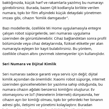
baktığınızda, küçük harf ve rakamlarla yazılmış bu numarayı
görebilirsiniz. Burada, bazen QR kodlarıyla birlikte verilen
numara, tıpkı bir film afişindeki küçük detaydaki yönetmen
imzası gibi, cihazın “kimlik damgasıdır”.
Bazı modellerde, özellikle Mi Home uygulamasıyla entegre
çalışan robot süpürgelerde, seri numarası uygulama
üzerinden de görüntülenebilir. Cihaz bağlandıktan sonra profil
bölümünde veya cihaz detaylarında, fiziksel etikette yer alan
numarayla eşleşen bir kayıt bulabilirsiniz. Bu yöntem,
özellikle cihazın altını çevirmek istemeyenler için kullanışlıdır.
Seri Numara ve Dijital Kimlik
Seri numarası sadece garanti veya servis için değil; dijital
kimlik açısından da önemlidir. Xiaomi robot süpürge, internet
üzerinden güncellenebilen bir yazılıma sahip olduğunda, bu
numara cihazın ağdaki benzersiz kimliğini oluşturur. Ev
otomasyonu ve IoT (Nesnelerin İnterneti) dünyasında, her
cihazın ayrı bir kimliği olması, tıpkı bir şehirdeki her binanın
adresi gibi, iletişimi ve yönetimi kolaylaştırır. Buradan