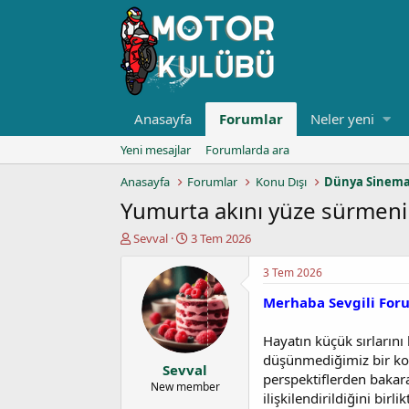
Anasayfa
Forumlar
Neler yeni
Yeni mesajlar
Forumlarda ara
Anasayfa
Forumlar
Konu Dışı
Dünya Sinema
Yumurta akını yüze sürmenin
K
B
Sevval
3 Tem 2026
o
a
n
ş
3 Tem 2026
u
l
Merhaba Sevgili For
y
a
u
n
b
g
Hayatın küçük sırlarını
a
ı
düşünmediğimiz bir ko
Sevval
ş
ç
perspektiflerden bakara
l
t
New member
ilişkilendirildiğini birli
a
a