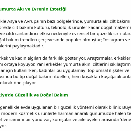
umurta Akı ve Evrenin Estetiği
kle Asya ve Avrupa’nın bazı bölgelerinde, yumurta akı cilt bakımı i
e’de cilt bakımı kültürü, teknolojik ürünler kadar doğal malzeme
ı ve cildi canlandırıcı etkisi nedeniyle evrensel bir güzellik sırrı o
ğal bakım trendleri çerçevesinde popüler olmuştur; Instagram ve
lerini paylaşmaktadır.
k ve kadın algıları da farklılık gösteriyor. Araştırmalar, erkekler
 ortaya koyuyor. Yani erkekler yumurta akını ciltlerini sıkılaştır
lar için kullanırken, kadınlar bu uygulamayı toplumsal ilişkiler 
asında bu tip doğal bakım ritüelleri, hem kuşaktan kuşağa aktarı
olarak öne çıkıyor.
kiye’de Güzellik ve Doğal Bakım
genellikle evde uygulanan bir güzellik yöntemi olarak bilinir. Bü
l, modern kozmetik ürünlerle harmanlanarak günümüzde halen terc
ve samimi bir yönü var; komşular ve aile üyeleri arasında “deney
yor.