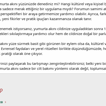
umurta akını yüzünüzde denediniz mi? Hangi kültürel veya kişisel 
sa sadece merak ettiğiniz bir uygulama mıydı? Forumun samimi a
rspektifleri bir araya getirmemize yardımcı olabilir. Ayrıca, farkl
yeni fikirler ve pratik ipuçları kazanmanıza olanak tanır.
enemek istiyorsanız, yumurta akını cildinize uyguladıktan sonra 1
kleri sıkılaştırmaya yardımcı olur hem de cildinize doğal bir parla
kını yüze sürmek basit gibi görünen bir eylem olsa da, kültürel 
Evrensel faydaları ve yerel ritüelleri birlikte düşündüğümüzde, 
 pratiği olarak öne çıkıyor.
nizi paylaşarak bu tartışmayı zenginleştirebilirsiniz; belki yeni bi
murta akını sadece bir cilt bakımı yöntemi olarak değil, toplumsa
pp
osta
Link
sı