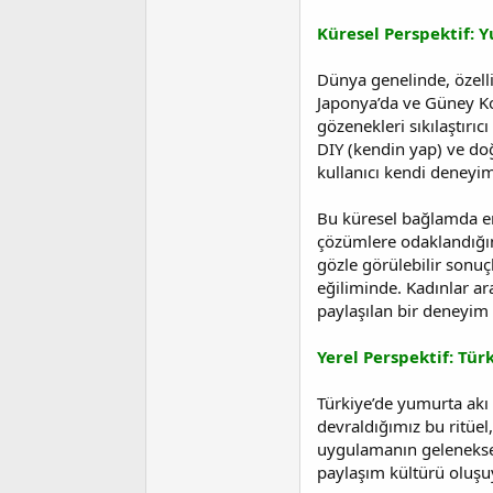
t
r
a
i
Küresel Perspektif: Y
n
h
i
Dünya genelinde, özelli
Japonya’da ve Güney Kor
gözenekleri sıkılaştırıc
DIY (kendin yap) ve do
kullanıcı kendi deneyim
Bu küresel bağlamda erke
çözümlere odaklandığını
gözle görülebilir sonuç
eğiliminde. Kadınlar ar
paylaşılan bir deneyim 
Yerel Perspektif: Tür
Türkiye’de yumurta akı 
devraldığımız bu ritüe
uygulamanın geleneksel 
paylaşım kültürü oluşu