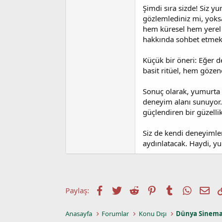
Şimdi sıra sizde! Siz y
gözlemlediniz mi, yok
hem küresel hem yerel pe
hakkında sohbet etmek, 
Küçük bir öneri: Eğer d
basit ritüel, hem gözene
Sonuç olarak, yumurta a
deneyim alanı sunuyor. 
güçlendiren bir güzellik
Siz de kendi deneyimleri
aydınlatacak. Haydi, yu
Facebook
Twitter
Reddit
Pinterest
Tumblr
WhatsA
E-p
Paylaş:
Anasayfa
Forumlar
Konu Dışı
Dünya Sinema