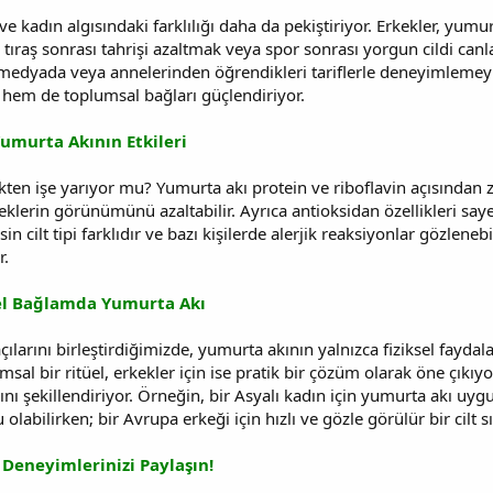
ve kadın algısındaki farklılığı daha da pekiştiriyor. Erkekler, yumu
tıraş sonrası tahrişi azaltmak veya spor sonrası yorgun cildi canla
 medyada veya annelerinden öğrendikleri tariflerle deneyimlemeyi 
r hem de toplumsal bağları güçlendiriyor.
Yumurta Akının Etkileri
ten işe yarıyor mu? Yumurta akı protein ve riboflavin açısından ze
neklerin görünümünü azaltabilir. Ayrıca antioksidan özellikleri saye
in cilt tipi farklıdır ve bazı kişilerde alerjik reaksiyonlar gözlen
r.
el Bağlamda Yumurta Akı
çılarını birleştirdiğimizde, yumurta akının yalnızca fiziksel faydalar
al bir ritüel, erkekler için ise pratik bir çözüm olarak öne çıkıyor
nı şekillendiriyor. Örneğin, bir Asyalı kadın için yumurta akı uy
 olabilirken; bir Avrupa erkeği için hızlı ve gözle görülür bir cilt
Deneyimlerinizi Paylaşın!