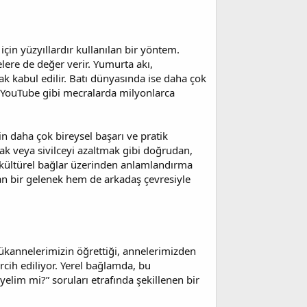
çin yüzyıllardır kullanılan bir yöntem.
lere de değer verir. Yumurta akı,
larak kabul edilir. Batı dünyasında ise daha çok
 YouTube gibi mecralarda milyonlarca
in daha çok bireysel başarı ve pratik
mak veya sivilceyi azaltmak gibi doğrudan,
ve kültürel bağlar üzerinden anlamlandırma
lan bir gelenek hem de arkadaş çevresiyle
yükannelerimizin öğrettiği, annelerimizden
ih ediliyor. Yerel bağlamda, bu
elim mi?” soruları etrafında şekillenen bir