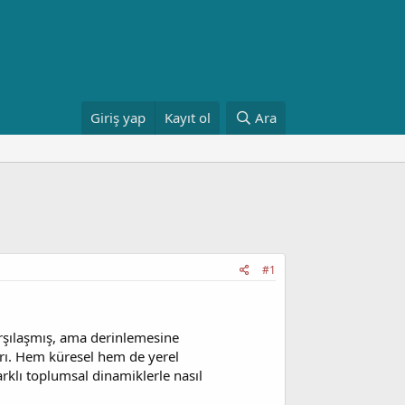
Giriş yap
Kayıt ol
Ara
#1
arşılaşmış, ama derinlemesine
rı. Hem küresel hem de yerel
arklı toplumsal dinamiklerle nasıl