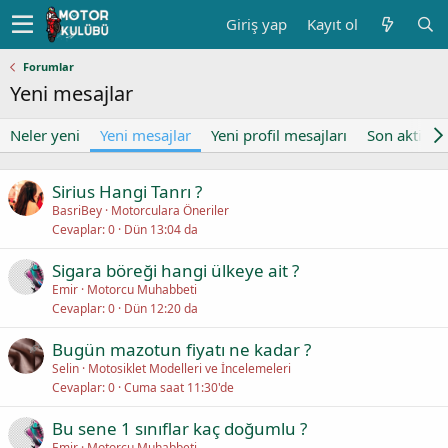
Giriş yap
Kayıt ol
Forumlar
Yeni mesajlar
Neler yeni
Yeni mesajlar
Yeni profil mesajları
Son aktivite
Sirius Hangi Tanrı ?
BasriBey
Motorculara Öneriler
Cevaplar
0
Dün 13:04 da
Sigara böreği hangi ülkeye ait ?
Emir
Motorcu Muhabbeti
Cevaplar
0
Dün 12:20 da
Bugün mazotun fiyatı ne kadar ?
Selin
Motosiklet Modelleri ve İncelemeleri
Cevaplar
0
Cuma saat 11:30'de
Bu sene 1 sınıflar kaç doğumlu ?
Emir
Motorcu Muhabbeti