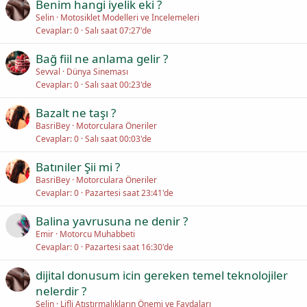
Benim hangi iyelik eki ?
Selin
Motosiklet Modelleri ve İncelemeleri
Cevaplar
0
Salı saat 07:27'de
Bağ fiil ne anlama gelir ?
Sevval
Dünya Sineması
Cevaplar
0
Salı saat 00:23'de
Bazalt ne taşı ?
BasriBey
Motorculara Öneriler
Cevaplar
0
Salı saat 00:03'de
Batıniler Şii mi ?
BasriBey
Motorculara Öneriler
Cevaplar
0
Pazartesi saat 23:41'de
Balina yavrusuna ne denir ?
Emir
Motorcu Muhabbeti
Cevaplar
0
Pazartesi saat 16:30'de
dijital donusum icin gereken temel teknolojiler
nelerdir ?
Selin
Lifli Atıştırmalıkların Önemi ve Faydaları