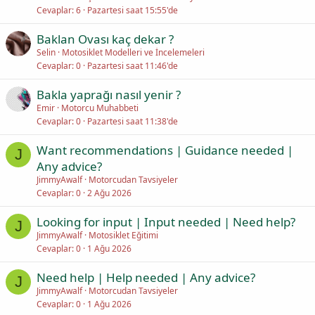
Cevaplar
6
Pazartesi saat 15:55'de
Baklan Ovası kaç dekar ?
Selin
Motosiklet Modelleri ve İncelemeleri
Cevaplar
0
Pazartesi saat 11:46'de
Bakla yaprağı nasıl yenir ?
Emir
Motorcu Muhabbeti
Cevaplar
0
Pazartesi saat 11:38'de
Want recommendations | Guidance needed |
J
Any advice?
JimmyAwalf
Motorcudan Tavsiyeler
Cevaplar
0
2 Ağu 2026
Looking for input | Input needed | Need help?
J
JimmyAwalf
Motosiklet Eğitimi
Cevaplar
0
1 Ağu 2026
Need help | Help needed | Any advice?
J
JimmyAwalf
Motorcudan Tavsiyeler
Cevaplar
0
1 Ağu 2026