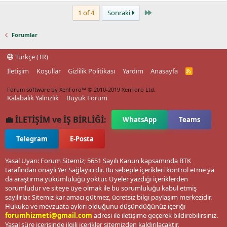
Last
1 of 4
Sonraki
Forumlar
Türkçe (TR)
İletişim
Koşullar
Gizlilik Politikası
Yardım
Anasayfa
R
S
S
Forum software by XenForo™
© 2010-2019 XenForo Ltd.
Kalabalık Yalnızlık
Büyük Forum
💼 İLETİŞİM ve İŞ BİRLİĞİ:
WhatsApp
Teams
Telegram
E-Posta
Yasal Uyarı: Forum Sitemiz; 5651 Sayılı Kanun kapsamında BTK
tarafından onaylı Yer Sağlayıcı'dır. Bu sebeple içerikleri kontrol etme ya
da araştırma yükümlülüğü yoktur. Üyeler yazdığı içeriklerden
sorumludur ve siteye üye olmak ile bu sorumluluğu kabul etmiş
sayılırlar. Sitemiz kar amacı gütmez, ücretsiz bilgi paylaşım merkezidir.
Hukuka ve mevzuata aykırı olduğunu düşündüğünüz içeriği
forumhizmeti@gmail.com
adresi ile iletişime geçerek bildirebilirsiniz.
Yasal süre içerisinde ilgili içerikler sitemizden kaldırılacaktır.