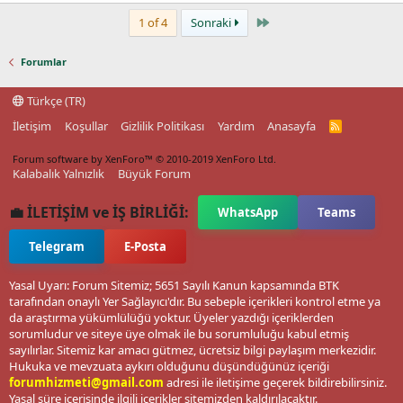
Last
1 of 4
Sonraki
Forumlar
Türkçe (TR)
İletişim
Koşullar
Gizlilik Politikası
Yardım
Anasayfa
R
S
S
Forum software by XenForo™
© 2010-2019 XenForo Ltd.
Kalabalık Yalnızlık
Büyük Forum
💼 İLETİŞİM ve İŞ BİRLİĞİ:
WhatsApp
Teams
Telegram
E-Posta
Yasal Uyarı: Forum Sitemiz; 5651 Sayılı Kanun kapsamında BTK
tarafından onaylı Yer Sağlayıcı'dır. Bu sebeple içerikleri kontrol etme ya
da araştırma yükümlülüğü yoktur. Üyeler yazdığı içeriklerden
sorumludur ve siteye üye olmak ile bu sorumluluğu kabul etmiş
sayılırlar. Sitemiz kar amacı gütmez, ücretsiz bilgi paylaşım merkezidir.
Hukuka ve mevzuata aykırı olduğunu düşündüğünüz içeriği
forumhizmeti@gmail.com
adresi ile iletişime geçerek bildirebilirsiniz.
Yasal süre içerisinde ilgili içerikler sitemizden kaldırılacaktır.