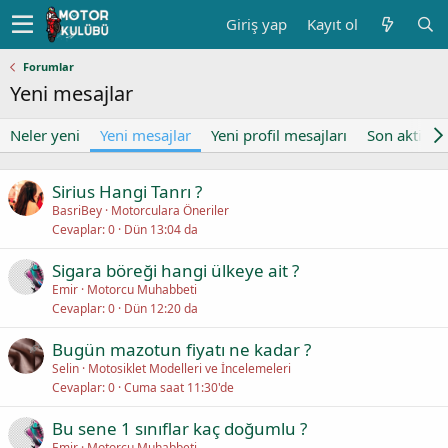
Giriş yap
Kayıt ol
Forumlar
Yeni mesajlar
Neler yeni
Yeni mesajlar
Yeni profil mesajları
Son aktivite
Sirius Hangi Tanrı ?
BasriBey
Motorculara Öneriler
Cevaplar
0
Dün 13:04 da
Sigara böreği hangi ülkeye ait ?
Emir
Motorcu Muhabbeti
Cevaplar
0
Dün 12:20 da
Bugün mazotun fiyatı ne kadar ?
Selin
Motosiklet Modelleri ve İncelemeleri
Cevaplar
0
Cuma saat 11:30'de
Bu sene 1 sınıflar kaç doğumlu ?
Emir
Motorcu Muhabbeti