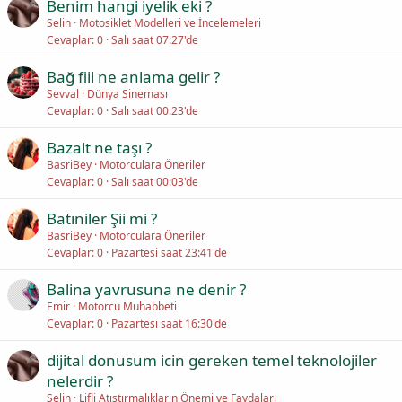
Benim hangi iyelik eki ?
Selin
Motosiklet Modelleri ve İncelemeleri
Cevaplar
0
Salı saat 07:27'de
Bağ fiil ne anlama gelir ?
Sevval
Dünya Sineması
Cevaplar
0
Salı saat 00:23'de
Bazalt ne taşı ?
BasriBey
Motorculara Öneriler
Cevaplar
0
Salı saat 00:03'de
Batıniler Şii mi ?
BasriBey
Motorculara Öneriler
Cevaplar
0
Pazartesi saat 23:41'de
Balina yavrusuna ne denir ?
Emir
Motorcu Muhabbeti
Cevaplar
0
Pazartesi saat 16:30'de
dijital donusum icin gereken temel teknolojiler
nelerdir ?
Selin
Lifli Atıştırmalıkların Önemi ve Faydaları