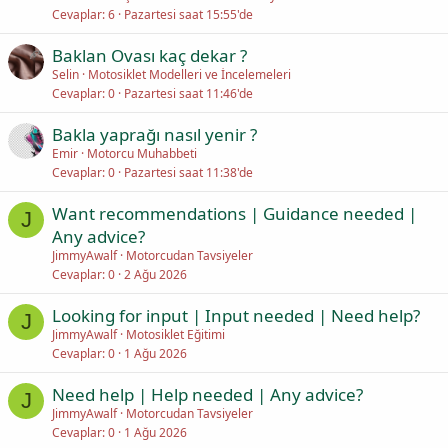
Cevaplar
6
Pazartesi saat 15:55'de
Baklan Ovası kaç dekar ?
Selin
Motosiklet Modelleri ve İncelemeleri
Cevaplar
0
Pazartesi saat 11:46'de
Bakla yaprağı nasıl yenir ?
Emir
Motorcu Muhabbeti
Cevaplar
0
Pazartesi saat 11:38'de
Want recommendations | Guidance needed |
J
Any advice?
JimmyAwalf
Motorcudan Tavsiyeler
Cevaplar
0
2 Ağu 2026
Looking for input | Input needed | Need help?
J
JimmyAwalf
Motosiklet Eğitimi
Cevaplar
0
1 Ağu 2026
Need help | Help needed | Any advice?
J
JimmyAwalf
Motorcudan Tavsiyeler
Cevaplar
0
1 Ağu 2026