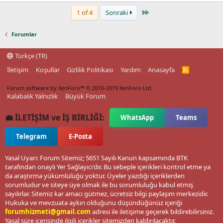
Last
1 of 4
Sonraki
Forumlar
Türkçe (TR)
İletişim
Koşullar
Gizlilik Politikası
Yardım
Anasayfa
R
S
S
Forum software by XenForo™
© 2010-2019 XenForo Ltd.
Kalabalık Yalnızlık
Büyük Forum
💼 İLETİŞİM ve İŞ BİRLİĞİ:
WhatsApp
Teams
Telegram
E-Posta
Yasal Uyarı: Forum Sitemiz; 5651 Sayılı Kanun kapsamında BTK
tarafından onaylı Yer Sağlayıcı'dır. Bu sebeple içerikleri kontrol etme ya
da araştırma yükümlülüğü yoktur. Üyeler yazdığı içeriklerden
sorumludur ve siteye üye olmak ile bu sorumluluğu kabul etmiş
sayılırlar. Sitemiz kar amacı gütmez, ücretsiz bilgi paylaşım merkezidir.
Hukuka ve mevzuata aykırı olduğunu düşündüğünüz içeriği
forumhizmeti@gmail.com
adresi ile iletişime geçerek bildirebilirsiniz.
Yasal süre içerisinde ilgili içerikler sitemizden kaldırılacaktır.