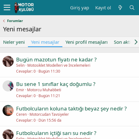
Giriş yap
Kayıt ol
Forumlar
Yeni mesajlar
Neler yeni
Yeni mesajlar
Yeni profil mesajları
Son aktivite
Bugün mazotun fiyatı ne kadar ?
Selin
Motosiklet Modelleri ve İncelemeleri
Cevaplar
0
Bugün 11:30
Bu sene 1 sınıflar kaç doğumlu ?
Emir
Motorcu Muhabbeti
Cevaplar
0
Bugün 11:21
Futbolcuların koluna taktığı beyaz şey nedir ?
Ceren
Motorcudan Tavsiyeler
Cevaplar
0
Dün 15:56 da
Futbolcuların içtiği sarı su nedir ?
Selin
Motosiklet Modelleri ve İncelemeleri