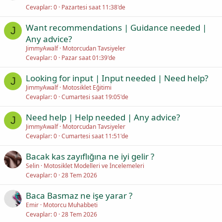
Cevaplar
0
Pazartesi saat 11:38'de
Want recommendations | Guidance needed |
J
Any advice?
JimmyAwalf
Motorcudan Tavsiyeler
Cevaplar
0
Pazar saat 01:39'de
Looking for input | Input needed | Need help?
J
JimmyAwalf
Motosiklet Eğitimi
Cevaplar
0
Cumartesi saat 19:05'de
Need help | Help needed | Any advice?
J
JimmyAwalf
Motorcudan Tavsiyeler
Cevaplar
0
Cumartesi saat 11:51'de
Bacak kas zayıflığına ne iyi gelir ?
Selin
Motosiklet Modelleri ve İncelemeleri
Cevaplar
0
28 Tem 2026
Baca Basmaz ne işe yarar ?
Emir
Motorcu Muhabbeti
Cevaplar
0
28 Tem 2026