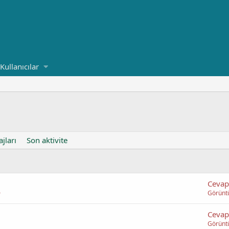
Kullanıcılar
jları
Son aktivite
Cevap
Görünt
r
Cevap
Görünt