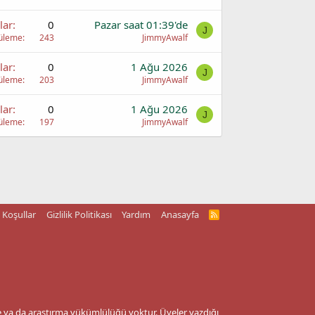
lar
0
Pazar saat 01:39'de
J
üleme
243
JimmyAwalf
lar
0
1 Ağu 2026
J
üleme
203
JimmyAwalf
lar
0
1 Ağu 2026
J
üleme
197
JimmyAwalf
Koşullar
Gizlilik Politikası
Yardım
Anasayfa
R
S
S
me ya da araştırma yükümlülüğü yoktur. Üyeler yazdığı