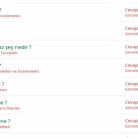
?
Cevap
Görünt
İncelemeleri
Cevap
Görünt
az şey nedir ?
Cevap
Görünt
Tavsiyeler
?
Cevap
Görünt
delleri ve İncelemeleri
 ?
Cevap
Görünt
ması
ne ?
Cevap
Görünt
ara Öneriler
 ne ?
Cevap
Görünt
abbeti