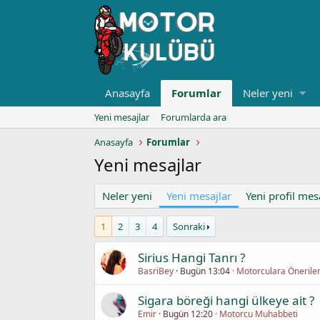
Anasayfa
Forumlar
Neler yeni
Yeni mesajlar
Forumlarda ara
Anasayfa
Forumlar
Yeni mesajlar
Neler yeni
Yeni mesajlar
Yeni profil mesa
1
2
3
4
Sonraki
Sirius Hangi Tanrı ?
BasriBey
Bugün 13:04
Motorculara Önerile
Sigara böreği hangi ülkeye ait ?
Emir
Bugün 12:20
Motorcu Muhabbeti