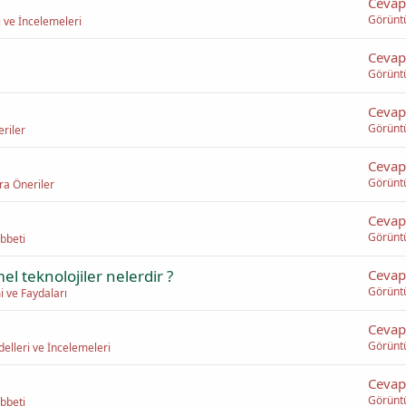
Cevap
Görünt
 ve İncelemeleri
Cevap
Görünt
Cevap
Görünt
riler
Cevap
Görünt
ra Öneriler
Cevap
Görünt
bbeti
l teknolojiler nelerdir ?
Cevap
Görünt
mi ve Faydaları
Cevap
Görünt
elleri ve İncelemeleri
Cevap
Görünt
bbeti