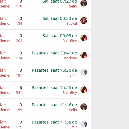
lar
0
Salı saat 07:27'de
üleme
170
Selin
lar
0
Salı saat 00:23'de
üleme
184
Sevval
lar
0
Salı saat 00:03'de
üleme
202
BasriBey
lar
0
Pazartesi saat 23:41'de
üleme
174
BasriBey
lar
0
Pazartesi saat 16:30'de
üleme
181
Emir
lar
6
Pazartesi saat 15:55'de
üleme
541
BasriBey
lar
0
Pazartesi saat 11:46'de
üleme
155
Selin
lar
0
Pazartesi saat 11:38'de
üleme
175
Emir