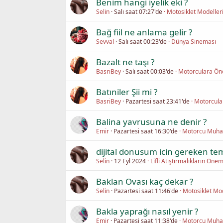
Benim hangi iyelik eki ?
Selin
Salı saat 07:27'de
Motosiklet Modelleri
Bağ fiil ne anlama gelir ?
Sevval
Salı saat 00:23'de
Dünya Sineması
Bazalt ne taşı ?
BasriBey
Salı saat 00:03'de
Motorculara Öne
Batıniler Şii mi ?
BasriBey
Pazartesi saat 23:41'de
Motorcula
Balina yavrusuna ne denir ?
Emir
Pazartesi saat 16:30'de
Motorcu Muha
dijital donusum icin gereken teme
Selin
12 Eyl 2024
Lifli Atıştırmalıkların Öne
Baklan Ovası kaç dekar ?
Selin
Pazartesi saat 11:46'de
Motosiklet Mod
Bakla yaprağı nasıl yenir ?
Emir
Pazartesi saat 11:38'de
Motorcu Muha