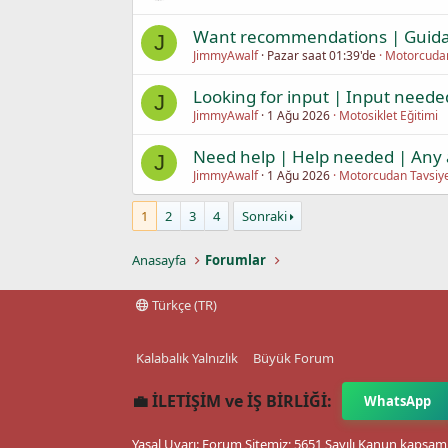
Want recommendations | Guida
J
JimmyAwalf
Pazar saat 01:39'de
Motorcudan
Looking for input | Input neede
J
JimmyAwalf
1 Ağu 2026
Motosiklet Eğitimi
Need help | Help needed | Any 
J
JimmyAwalf
1 Ağu 2026
Motorcudan Tavsiye
1
2
3
4
Sonraki
Anasayfa
Forumlar
Türkçe (TR)
Kalabalık Yalnızlık
Büyük Forum
💼 İLETİŞİM ve İŞ BİRLİĞİ:
WhatsApp
Yasal Uyarı: Forum Sitemiz; 5651 Sayılı Kanun kapsamı