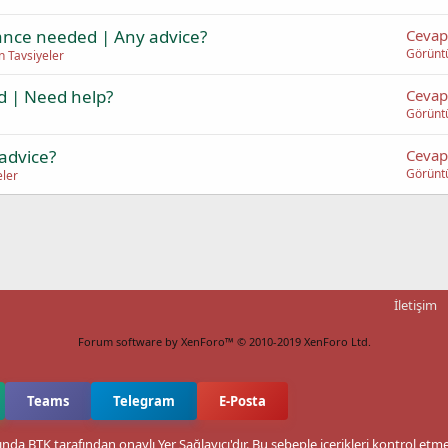
nce needed | Any advice?
Cevap
Görünt
 Tavsiyeler
d | Need help?
Cevap
Görünt
advice?
Cevap
Görünt
ler
İletişim
Forum software by XenForo™
© 2010-2019 XenForo Ltd.
Teams
Telegram
E-Posta
nda BTK tarafından onaylı Yer Sağlayıcı'dır. Bu sebeple içerikleri kontrol et