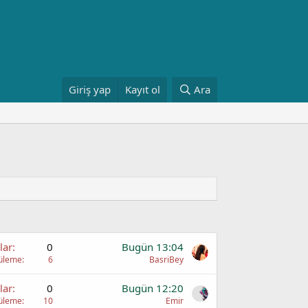
Giriş yap
Kayıt ol
Ara
lar
0
Bugün 13:04
üleme
6
BasriBey
lar
0
Bugün 12:20
üleme
10
Emir