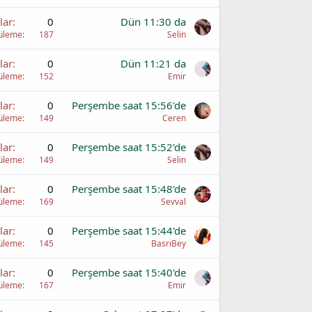
lar
0
Dün 11:30 da
üleme
187
Selin
lar
0
Dün 11:21 da
üleme
152
Emir
lar
0
Perşembe saat 15:56'de
üleme
149
Ceren
lar
0
Perşembe saat 15:52'de
üleme
149
Selin
lar
0
Perşembe saat 15:48'de
üleme
169
Sevval
lar
0
Perşembe saat 15:44'de
üleme
145
BasriBey
lar
0
Perşembe saat 15:40'de
üleme
167
Emir