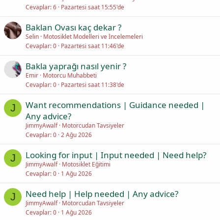
Cevaplar
6
Pazartesi saat 15:55'de
Baklan Ovası kaç dekar ?
Selin
Motosiklet Modelleri ve İncelemeleri
Cevaplar
0
Pazartesi saat 11:46'de
Bakla yaprağı nasıl yenir ?
Emir
Motorcu Muhabbeti
Cevaplar
0
Pazartesi saat 11:38'de
Want recommendations | Guidance needed |
J
Any advice?
JimmyAwalf
Motorcudan Tavsiyeler
Cevaplar
0
2 Ağu 2026
Looking for input | Input needed | Need help?
J
JimmyAwalf
Motosiklet Eğitimi
Cevaplar
0
1 Ağu 2026
Need help | Help needed | Any advice?
J
JimmyAwalf
Motorcudan Tavsiyeler
Cevaplar
0
1 Ağu 2026