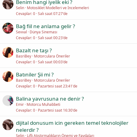
Benim hangi iyelik eki ?
Selin
Motosiklet Modelleri ve İncelemeleri
Cevaplar
0
Salı saat 07:27'de
Bağ fiil ne anlama gelir ?
Sevval
Dünya Sineması
Cevaplar
0
Salı saat 00:23'de
Bazalt ne taşı ?
BasriBey
Motorculara Öneriler
Cevaplar
0
Salı saat 00:03'de
Batıniler Şii mi ?
BasriBey
Motorculara Öneriler
Cevaplar
0
Pazartesi saat 23:41'de
Balina yavrusuna ne denir ?
Emir
Motorcu Muhabbeti
Cevaplar
0
Pazartesi saat 16:30'de
dijital donusum icin gereken temel teknolojiler
nelerdir ?
Selin
Lifli Atıştırmalıkların Önemi ve Faydaları