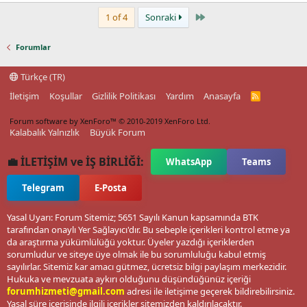
Last
1 of 4
Sonraki
Forumlar
Türkçe (TR)
İletişim
Koşullar
Gizlilik Politikası
Yardım
Anasayfa
R
S
S
Forum software by XenForo™
© 2010-2019 XenForo Ltd.
Kalabalık Yalnızlık
Büyük Forum
💼 İLETİŞİM ve İŞ BİRLİĞİ:
WhatsApp
Teams
Telegram
E-Posta
Yasal Uyarı: Forum Sitemiz; 5651 Sayılı Kanun kapsamında BTK
tarafından onaylı Yer Sağlayıcı'dır. Bu sebeple içerikleri kontrol etme ya
da araştırma yükümlülüğü yoktur. Üyeler yazdığı içeriklerden
sorumludur ve siteye üye olmak ile bu sorumluluğu kabul etmiş
sayılırlar. Sitemiz kar amacı gütmez, ücretsiz bilgi paylaşım merkezidir.
Hukuka ve mevzuata aykırı olduğunu düşündüğünüz içeriği
forumhizmeti@gmail.com
adresi ile iletişime geçerek bildirebilirsiniz.
Yasal süre içerisinde ilgili içerikler sitemizden kaldırılacaktır.