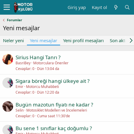
Giriş yap
Kayıt ol
Forumlar
Yeni mesajlar
Neler yeni
Yeni mesajlar
Yeni profil mesajları
Son aktivite
Sirius Hangi Tanrı ?
BasriBey
Motorculara Öneriler
Cevaplar
0
Dün 13:04 da
Sigara böreği hangi ülkeye ait ?
Emir
Motorcu Muhabbeti
Cevaplar
0
Dün 12:20 da
Bugün mazotun fiyatı ne kadar ?
Selin
Motosiklet Modelleri ve İncelemeleri
Cevaplar
0
Cuma saat 11:30'de
Bu sene 1 sınıflar kaç doğumlu ?
Emir
Motorcu Muhabbeti