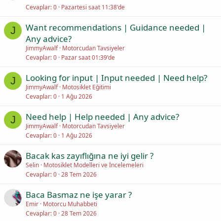
Cevaplar
0
Pazartesi saat 11:38'de
Want recommendations | Guidance needed |
J
Any advice?
JimmyAwalf
Motorcudan Tavsiyeler
Cevaplar
0
Pazar saat 01:39'de
Looking for input | Input needed | Need help?
J
JimmyAwalf
Motosiklet Eğitimi
Cevaplar
0
1 Ağu 2026
Need help | Help needed | Any advice?
J
JimmyAwalf
Motorcudan Tavsiyeler
Cevaplar
0
1 Ağu 2026
Bacak kas zayıflığına ne iyi gelir ?
Selin
Motosiklet Modelleri ve İncelemeleri
Cevaplar
0
28 Tem 2026
Baca Basmaz ne işe yarar ?
Emir
Motorcu Muhabbeti
Cevaplar
0
28 Tem 2026