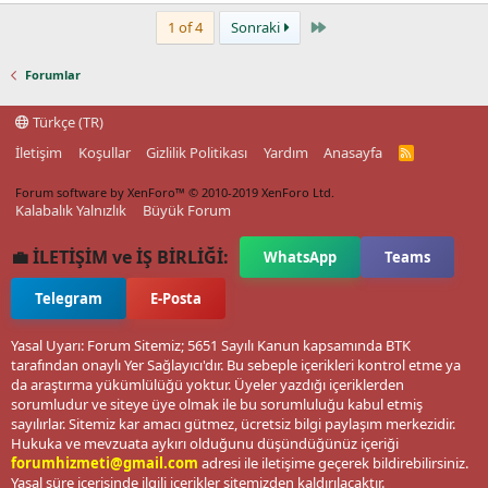
Last
1 of 4
Sonraki
Forumlar
Türkçe (TR)
İletişim
Koşullar
Gizlilik Politikası
Yardım
Anasayfa
R
S
S
Forum software by XenForo™
© 2010-2019 XenForo Ltd.
Kalabalık Yalnızlık
Büyük Forum
💼 İLETİŞİM ve İŞ BİRLİĞİ:
WhatsApp
Teams
Telegram
E-Posta
Yasal Uyarı: Forum Sitemiz; 5651 Sayılı Kanun kapsamında BTK
tarafından onaylı Yer Sağlayıcı'dır. Bu sebeple içerikleri kontrol etme ya
da araştırma yükümlülüğü yoktur. Üyeler yazdığı içeriklerden
sorumludur ve siteye üye olmak ile bu sorumluluğu kabul etmiş
sayılırlar. Sitemiz kar amacı gütmez, ücretsiz bilgi paylaşım merkezidir.
Hukuka ve mevzuata aykırı olduğunu düşündüğünüz içeriği
forumhizmeti@gmail.com
adresi ile iletişime geçerek bildirebilirsiniz.
Yasal süre içerisinde ilgili içerikler sitemizden kaldırılacaktır.