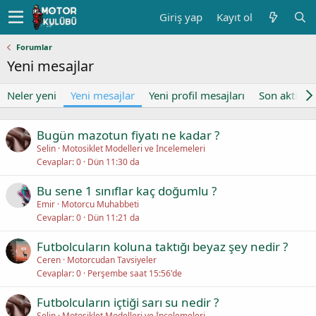
Giriş yap
Kayıt ol
Forumlar
Yeni mesajlar
Neler yeni
Yeni mesajlar
Yeni profil mesajları
Son aktivite
Bugün mazotun fiyatı ne kadar ?
Selin
Motosiklet Modelleri ve İncelemeleri
Cevaplar
0
Dün 11:30 da
Bu sene 1 sınıflar kaç doğumlu ?
Emir
Motorcu Muhabbeti
Cevaplar
0
Dün 11:21 da
Futbolcuların koluna taktığı beyaz şey nedir ?
Ceren
Motorcudan Tavsiyeler
Cevaplar
0
Perşembe saat 15:56'de
Futbolcuların içtiği sarı su nedir ?
Selin
Motosiklet Modelleri ve İncelemeleri