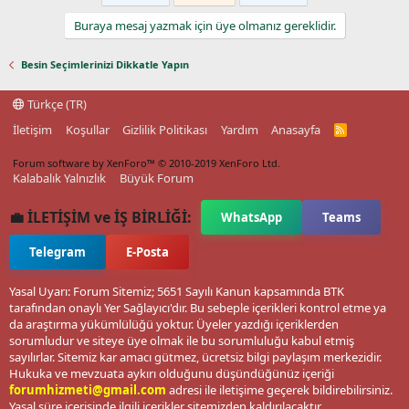
Buraya mesaj yazmak için üye olmanız gereklidir.
Besin Seçimlerinizi Dikkatle Yapın
Türkçe (TR)
İletişim
Koşullar
Gizlilik Politikası
Yardım
Anasayfa
R
S
S
Forum software by XenForo™
© 2010-2019 XenForo Ltd.
Kalabalık Yalnızlık
Büyük Forum
💼 İLETİŞİM ve İŞ BİRLİĞİ:
WhatsApp
Teams
Telegram
E-Posta
Yasal Uyarı: Forum Sitemiz; 5651 Sayılı Kanun kapsamında BTK
tarafından onaylı Yer Sağlayıcı'dır. Bu sebeple içerikleri kontrol etme ya
da araştırma yükümlülüğü yoktur. Üyeler yazdığı içeriklerden
sorumludur ve siteye üye olmak ile bu sorumluluğu kabul etmiş
sayılırlar. Sitemiz kar amacı gütmez, ücretsiz bilgi paylaşım merkezidir.
Hukuka ve mevzuata aykırı olduğunu düşündüğünüz içeriği
forumhizmeti@gmail.com
adresi ile iletişime geçerek bildirebilirsiniz.
Yasal süre içerisinde ilgili içerikler sitemizden kaldırılacaktır.