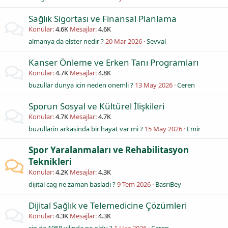
Sağlık Sigortası ve Finansal Planlama
Konular
4.6K
Mesajlar
4.6K
almanya da elster nedir ?
20 Mar 2026
Sevval
Kanser Önleme ve Erken Tanı Programları
Konular
4.7K
Mesajlar
4.8K
buzullar dunya icin neden onemli ?
13 May 2026
Ceren
Sporun Sosyal ve Kültürel İlişkileri
Konular
4.7K
Mesajlar
4.7K
buzullarin arkasinda bir hayat var mi ?
15 May 2026
Emir
Spor Yaralanmaları ve Rehabilitasyon
Teknikleri
Konular
4.2K
Mesajlar
4.3K
dijital cag ne zaman basladi ?
9 Tem 2026
BasriBey
Dijital Sağlık ve Telemedicine Çözümleri
Konular
4.3K
Mesajlar
4.3K