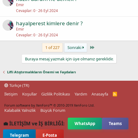
Emir
Cevaplar
0
26 Eyl 2024
hayalperest kimlere denir ?
Emir
Cevaplar
0
26 Eyl 2024
Last
1 of 227
Sonraki
Buraya mesaj yazmak için üye olmanız gereklidir.
Lifli Atıştırmalıkların Önemi ve Faydaları
Türkçe (TR)
İletişim
Koşullar
Gizlilik Politikası
Yardım
Anasayfa
R
S
S
Forum software by XenForo™
© 2010-2019 XenForo Ltd.
Kalabalık Yalnızlık
Büyük Forum
💼 İLETİŞİM ve İŞ BİRLİĞİ:
WhatsApp
Teams
Telegram
E-Posta