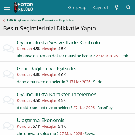
Giriş yap
Kayıt ol
Lifli Atıştırmalıkların Önemi ve Faydaları
Besin Seçimlerinizi Dikkatle Yapın
Oyunculukta Ses ve İfade Kontrolü
Konular
4.5K
Mesajlar
4.5K
almanya da uzman doktor maasi ne kadar ?
27 Mar 2026
Emir
Gelir Dağılımı ve Eşitsizlik
Konular
4.6K
Mesajlar
4.6K
depolama islemleri nelerdir ?
17 Haz 2026
Sude
Oyunculukta Karakter İncelemesi
Konular
4.5K
Mesajlar
4.5K
didaktik siir nedir ve ornekleri ?
27 Haz 2026
BasriBey
Ulaştırma Ekonomisi
Konular
5.1K
Mesajlar
5.1K
che guevara solcu mu ?
27 May 2026
Sevval