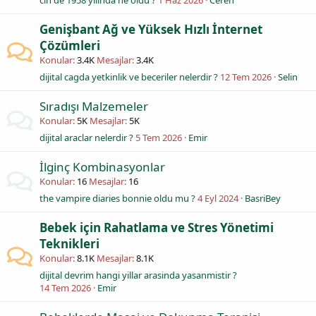
cin de 1958 yilinda ne oldu ?
1 Haz 2026
Ceren
Genişbant Ağ ve Yüksek Hızlı İnternet
Çözümleri
Konular
3.4K
Mesajlar
3.4K
dijital cagda yetkinlik ve beceriler nelerdir ?
12 Tem 2026
Selin
Sıradışı Malzemeler
Konular
5K
Mesajlar
5K
dijital araclar nelerdir ?
5 Tem 2026
Emir
İlginç Kombinasyonlar
Konular
16
Mesajlar
16
the vampire diaries bonnie oldu mu ?
4 Eyl 2024
BasriBey
Bebek için Rahatlama ve Stres Yönetimi
Teknikleri
Konular
8.1K
Mesajlar
8.1K
dijital devrim hangi yillar arasinda yasanmistir ?
14 Tem 2026
Emir