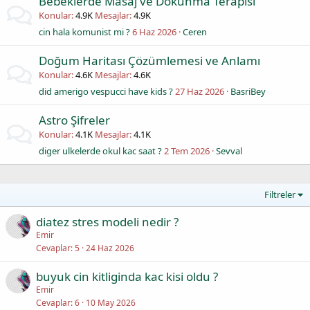
Bebeklerde Masaj ve Dokunma Terapisi
Konular
4.9K
Mesajlar
4.9K
cin hala komunist mi ?
6 Haz 2026
Ceren
Doğum Haritası Çözümlemesi ve Anlamı
Konular
4.6K
Mesajlar
4.6K
did amerigo vespucci have kids ?
27 Haz 2026
BasriBey
Astro Şifreler
Konular
4.1K
Mesajlar
4.1K
diger ulkelerde okul kac saat ?
2 Tem 2026
Sevval
Filtreler
diatez stres modeli nedir ?
Emir
Cevaplar
5
24 Haz 2026
buyuk cin kitliginda kac kisi oldu ?
Emir
Cevaplar
6
10 May 2026