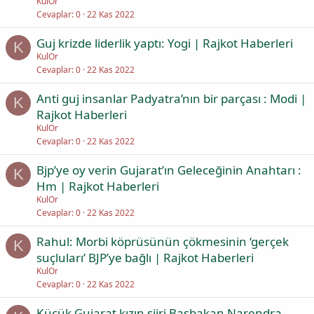
KulOr
Cevaplar
0
22 Kas 2022
Guj krizde liderlik yaptı: Yogi | Rajkot Haberleri
K
KulOr
Cevaplar
0
22 Kas 2022
Anti guj insanlar Padyatra’nın bir parçası : Modi |
K
Rajkot Haberleri
KulOr
Cevaplar
0
22 Kas 2022
Bjp’ye oy verin Gujarat’ın Geleceğinin Anahtarı :
K
Hm | Rajkot Haberleri
KulOr
Cevaplar
0
22 Kas 2022
Rahul: Morbi köprüsünün çökmesinin ‘gerçek
K
suçluları’ BJP’ye bağlı | Rajkot Haberleri
KulOr
Cevaplar
0
22 Kas 2022
Küçük Gujarat kızın şiiri Başbakan Narendra