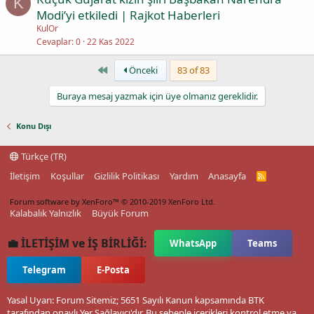
K
Modi’yi etkiledi | Rajkot Haberleri
KulOr
Cevaplar
0
22 Kas 2022
First
Önceki
83 of 83
Buraya mesaj yazmak için üye olmanız gereklidir.
Konu Dışı
Türkçe (TR)
İletişim
Koşullar
Gizlilik Politikası
Yardım
Anasayfa
R
S
S
Forum software by XenForo™
© 2010-2019 XenForo Ltd.
Kalabalık Yalnızlık
Büyük Forum
💼 İLETİŞİM ve İŞ BİRLİĞİ:
WhatsApp
Teams
Telegram
E-Posta
Yasal Uyarı: Forum Sitemiz; 5651 Sayılı Kanun kapsamında BTK
tarafından onaylı Yer Sağlayıcı'dır. Bu sebeple içerikleri kontrol etme ya