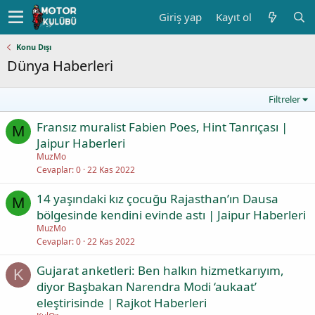
Giriş yap
Kayıt ol
Konu Dışı
Dünya Haberleri
Filtreler
Fransız muralist Fabien Poes, Hint Tanrıçası |
M
Jaipur Haberleri
MuzMo
Cevaplar
0
22 Kas 2022
14 yaşındaki kız çocuğu Rajasthan’ın Dausa
M
bölgesinde kendini evinde astı | Jaipur Haberleri
MuzMo
Cevaplar
0
22 Kas 2022
Gujarat anketleri: Ben halkın hizmetkarıyım,
K
diyor Başbakan Narendra Modi ‘aukaat’
eleştirisinde | Rajkot Haberleri