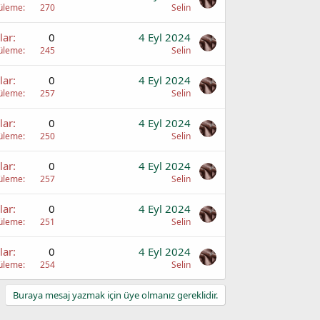
üleme
270
Selin
lar
0
4 Eyl 2024
üleme
245
Selin
lar
0
4 Eyl 2024
üleme
257
Selin
lar
0
4 Eyl 2024
üleme
250
Selin
lar
0
4 Eyl 2024
üleme
257
Selin
lar
0
4 Eyl 2024
üleme
251
Selin
lar
0
4 Eyl 2024
üleme
254
Selin
Buraya mesaj yazmak için üye olmanız gereklidir.