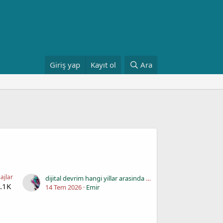
Giriş yap
Kayıt ol
Ara
ajlar
dijital devrim hangi yillar arasinda yasanmistir ?
.1K
14 Tem 2026
Emir