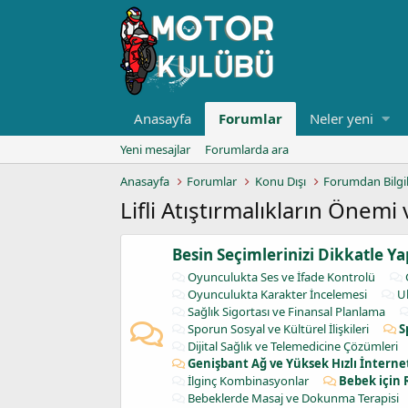
Anasayfa
Forumlar
Neler yeni
Yeni mesajlar
Forumlarda ara
Anasayfa
Forumlar
Konu Dışı
Forumdan Bilgi
Lifli Atıştırmalıkların Önemi 
Besin Seçimlerinizi Dikkatle Ya
Oyunculukta Ses ve İfade Kontrolü
Oyunculukta Karakter İncelemesi
U
Sağlık Sigortası ve Finansal Planlama
Sporun Sosyal ve Kültürel İlişkileri
S
Dijital Sağlık ve Telemedicine Çözümleri
Genişbant Ağ ve Yüksek Hızlı İnterne
İlginç Kombinasyonlar
Bebek için 
Bebeklerde Masaj ve Dokunma Terapisi