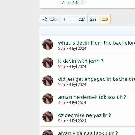
Astro Şifreler
Önceki
1
…
227
228
229
what is devin from the bachelor
Selin
4 Eyl 2024
is devin with jenn ?
Selin
4 Eyl 2024
did jen get engaged in bachelore
Selin
4 Eyl 2024
aman ne demek tdk sozluk ?
Selin
4 Eyl 2024
oz gecmise ne yazilir ?
Selin
4 Eyl 2024
alyan vida nasil sokulur ?