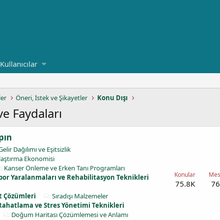
Kullanıcılar
ler
Öneri, İstek ve Şikayetler
Konu Dışı
ve Faydaları
pın
Gelir Dağılımı ve Eşitsizlik
laştırma Ekonomisi
Kanser Önleme ve Erken Tanı Programları
Konular
Mes
por Yaralanmaları ve Rehabilitasyon Teknikleri
75.8K
76
t Çözümleri
Sıradışı Malzemeler
Rahatlama ve Stres Yönetimi Teknikleri
Doğum Haritası Çözümlemesi ve Anlamı