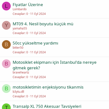
Fiyatlar Üzerine
L
Lombardo
Cevaplar
0
11 Eyl 2024
MT09 4. Nesil boyutu küçük mü
Y
yamaha55
Cevaplar
0
11 Eyl 2024
50cc yükseltme yardımı
B
bitter50
Cevaplar
0
11 Eyl 2024
Motosiklet ekipmanı için İstanbul'da nereye
B
gitmek gerek?
braveheartz
Cevaplar
0
11 Eyl 2024
motosikletimin enjeksiyonu tikanmis
B
b3ytu.dll
Cevaplar
0
11 Eyl 2024
Transalp XL 750 Akesuar Tavsiyeleri
T