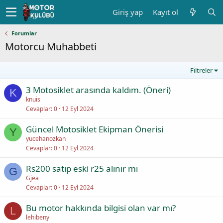
Giriş yap
Kayıt ol
Forumlar
Motorcu Muhabbeti
Filtreler
3 Motosiklet arasında kaldım. (Öneri)
K
knuis
Cevaplar
0
12 Eyl 2024
Güncel Motosiklet Ekipman Önerisi
Y
yucehanozkan
Cevaplar
0
12 Eyl 2024
Rs200 satıp eski r25 alınır mı
G
Gjea
Cevaplar
0
12 Eyl 2024
Bu motor hakkında bilgisi olan var mı?
L
lehibeny