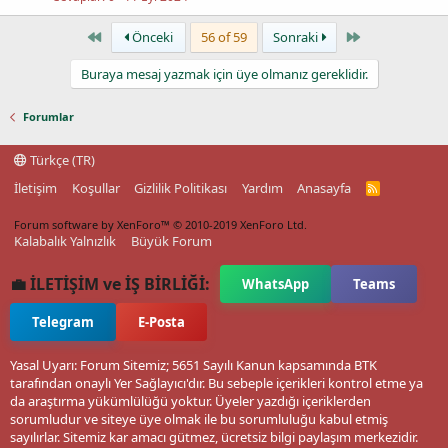
First
Last
Önceki
56 of 59
Sonraki
Buraya mesaj yazmak için üye olmanız gereklidir.
Forumlar
Türkçe (TR)
İletişim
Koşullar
Gizlilik Politikası
Yardım
Anasayfa
R
S
S
Forum software by XenForo™
© 2010-2019 XenForo Ltd.
Kalabalık Yalnızlık
Büyük Forum
💼 İLETİŞİM ve İŞ BİRLİĞİ:
WhatsApp
Teams
Telegram
E-Posta
Yasal Uyarı: Forum Sitemiz; 5651 Sayılı Kanun kapsamında BTK
tarafından onaylı Yer Sağlayıcı'dır. Bu sebeple içerikleri kontrol etme ya
da araştırma yükümlülüğü yoktur. Üyeler yazdığı içeriklerden
sorumludur ve siteye üye olmak ile bu sorumluluğu kabul etmiş
sayılırlar. Sitemiz kar amacı gütmez, ücretsiz bilgi paylaşım merkezidir.