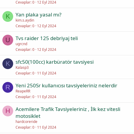
Cevaplar
0
12 Eyl 2024
Yan plaka yasal mı?
K
kim.s.aydin
Cevaplar
0
12 Eyl 2024
Tvs raider 125 debriyaj teli
U
ugrcnd
Cevaplar
0
12 Eyl 2024
sfc50(100cc) karbüratör tavsiyesi
K
Kalasp3
Cevaplar
0
11 Eyl 2024
Yeni 250Sr kullanıcısı tavsiyeleriniz nelerdir
R
ReapeRR
Cevaplar
0
11 Eyl 2024
Acemilere Trafik Tavsiyeleriniz , İlk kez vitesli
H
motosiklet
hardcoreride
Cevaplar
0
11 Eyl 2024