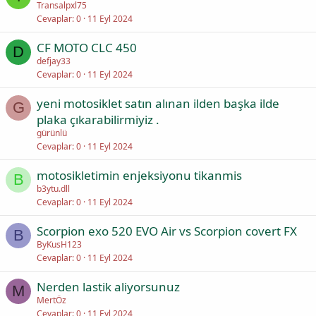
Transalpxl75
Cevaplar
0
11 Eyl 2024
CF MOTO CLC 450
D
defjay33
Cevaplar
0
11 Eyl 2024
yeni motosiklet satın alınan ilden başka ilde
G
plaka çıkarabilirmiyiz .
gürünlü
Cevaplar
0
11 Eyl 2024
motosikletimin enjeksiyonu tikanmis
B
b3ytu.dll
Cevaplar
0
11 Eyl 2024
Scorpion exo 520 EVO Air vs Scorpion covert FX
B
ByKusH123
Cevaplar
0
11 Eyl 2024
Nerden lastik aliyorsunuz
M
MertÖz
Cevaplar
0
11 Eyl 2024