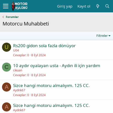
Giriş yap
Kayıt ol
Forumlar
Motorcu Muhabbeti
Filtreler
Rs200 gidon sola fazla dönüyor
U
U04
Cevaplar
0
8 Eyl 2024
10 aydır oyalayan usta - Aydın ili için yardım
C
cikuan
Cevaplar
0
8 Eyl 2024
Sizce hangi motoru almalıyım. 125 CC.
A
Aydnk67
Cevaplar
0
8 Eyl 2024
Sizce hangi motoru almalıyım. 125 CC.
A
Aydnk67