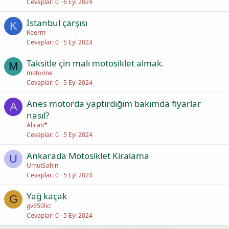
Cevaplar
0
6 Eyl 2024
İstanbul çarşısı
K
Keerm
Cevaplar
0
5 Eyl 2024
Taksitle çin malı motosiklet almak.
M
motorine
Cevaplar
0
5 Eyl 2024
Anes motorda yaptırdığım bakımda fiyarlar
A
nasıl?
Alican*
Cevaplar
0
5 Eyl 2024
Ankarada Motosiklet Kiralama
U
UmutSahin
Cevaplar
0
5 Eyl 2024
Yağ kaçak
G
gv650lici
Cevaplar
0
5 Eyl 2024