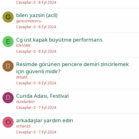
Cevaplar
0
8 Eyl 2024
bilen yazsin (acil)
G
gencomotorcu
Cevaplar
0
8 Eyl 2024
Cg üst kapak büyütme performans
E
Efe5588
Cevaplar
0
8 Eyl 2024
Resimde görünen pencere demiri zincirlemek
D
için güvenli midir?
dr.katil
Cevaplar
0
8 Eyl 2024
Cunda Adası, Festival
D
dundanbiri
Cevaplar
0
7 Eyl 2024
arkadaşlar yardım edin
O
orhan35
Cevaplar
0
7 Eyl 2024