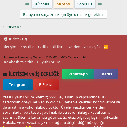
First
Last
Önceki
58 of 59
Sonraki
Buraya mesaj yazmak için üye olmanız gereklidir.
Forumlar
Türkçe (TR)
İletişim
Koşullar
Gizlilik Politikası
Yardım
Anasayfa
R
S
S
Forum software by XenForo™
© 2010-2019 XenForo Ltd.
Kalabalık Yalnızlık
Büyük Forum
💼 İLETİŞİM ve İŞ BİRLİĞİ:
WhatsApp
Teams
Telegram
E-Posta
Yasal Uyarı: Forum Sitemiz; 5651 Sayılı Kanun kapsamında BTK
tarafından onaylı Yer Sağlayıcı'dır. Bu sebeple içerikleri kontrol etme ya
da araştırma yükümlülüğü yoktur. Üyeler yazdığı içeriklerden
sorumludur ve siteye üye olmak ile bu sorumluluğu kabul etmiş
sayılırlar. Sitemiz kar amacı gütmez, ücretsiz bilgi paylaşım merkezidir.
Hukuka ve mevzuata aykırı olduğunu düşündüğünüz içeriği