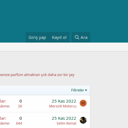
Giriş yap
Kayıt ol
Ara
annenize parfüm almaktan çok daha zor bir şey
Filtreler
lar
0
25 Kas 2022
M
üleme
2K
Mersinli Motorcu
lar
0
25 Kas 2022
üleme
644
Selim Kemal