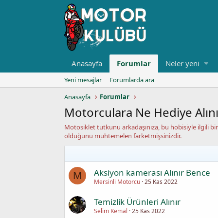
Anasayfa
Forumlar
Neler yeni
Yeni mesajlar
Forumlarda ara
Anasayfa
Forumlar
Motorculara Ne Hediye Alını
Motosiklet tutkunu arkadaşınıza, bu hobisiyle ilgili b
olduğunu muhtemelen farketmişsinizdir.
Aksiyon kamerası Alınır Bence
M
Mersinli Motorcu
25 Kas 2022
Temizlik Ürünleri Alınır
Selim Kemal
25 Kas 2022