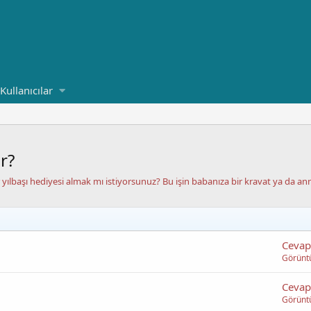
Kullanıcılar
r?
ir yılbaşı hediyesi almak mı istiyorsunuz? Bu işin babanıza bir kravat ya da 
Cevap
Görünt
Cevap
Görünt