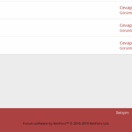
Cevap
Görünt
Cevap
Görünt
Cevap
Görünt
İletişim
Forum software by XenForo™
© 2010-2019 XenForo Ltd.