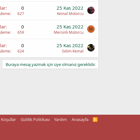
lar
0
25 Kas 2022
üleme
627
Kemal Motorcu
lar
0
25 Kas 2022
M
üleme
659
Mersinli Motorcu
lar
0
25 Kas 2022
üleme
624
Selim Kemal
Buraya mesaj yazmak için üye olmanız gereklidir.
Koşullar
Gizlilik Politikası
Yardım
Anasayfa
R
S
S