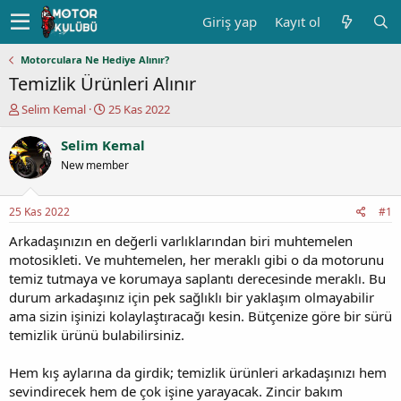
Giriş yap
Kayıt ol
Motorculara Ne Hediye Alınır?
Temizlik Ürünleri Alınır
K
B
Selim Kemal
25 Kas 2022
o
a
n
ş
Selim Kemal
u
l
New member
y
a
u
n
b
g
25 Kas 2022
#1
a
ı
ş
ç
Arkadaşınızın en değerli varlıklarından biri muhtemelen
l
t
motosikleti. Ve muhtemelen, her meraklı gibi o da motorunu
a
a
temiz tutmaya ve korumaya saplantı derecesinde meraklı. Bu
t
r
durum arkadaşınız için pek sağlıklı bir yaklaşım olmayabilir
a
i
ama sizin işinizi kolaylaştıracağı kesin. Bütçenize göre bir sürü
n
h
temizlik ürünü bulabilirsiniz.
i
Hem kış aylarına da girdik; temizlik ürünleri arkadaşınızı hem
sevindirecek hem de çok işine yarayacak. Zincir bakım