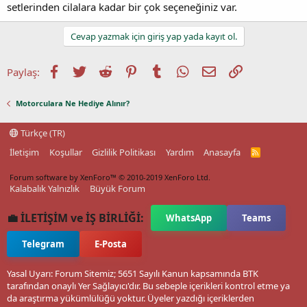
setlerinden cilalara kadar bir çok seçeneğiniz var.
Cevap yazmak için giriş yap yada kayıt ol.
Facebook
Twitter
Reddit
Pinterest
Tumblr
WhatsApp
E-posta
Link
Paylaş:
Motorculara Ne Hediye Alınır?
Türkçe (TR)
İletişim
Koşullar
Gizlilik Politikası
Yardım
Anasayfa
R
S
S
Forum software by XenForo™
© 2010-2019 XenForo Ltd.
Kalabalık Yalnızlık
Büyük Forum
💼 İLETİŞİM ve İŞ BİRLİĞİ:
WhatsApp
Teams
Telegram
E-Posta
Yasal Uyarı: Forum Sitemiz; 5651 Sayılı Kanun kapsamında BTK
tarafından onaylı Yer Sağlayıcı'dır. Bu sebeple içerikleri kontrol etme ya
da araştırma yükümlülüğü yoktur. Üyeler yazdığı içeriklerden