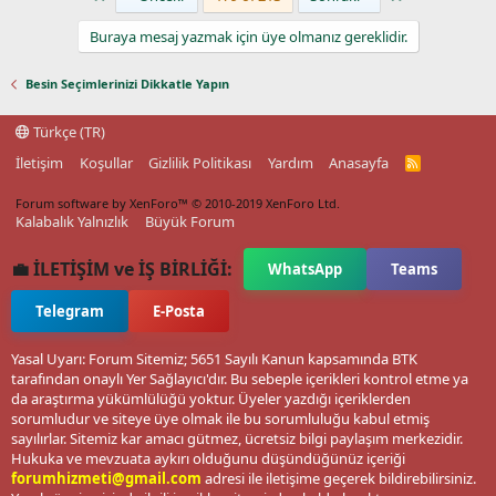
Buraya mesaj yazmak için üye olmanız gereklidir.
Besin Seçimlerinizi Dikkatle Yapın
Türkçe (TR)
İletişim
Koşullar
Gizlilik Politikası
Yardım
Anasayfa
R
S
S
Forum software by XenForo™
© 2010-2019 XenForo Ltd.
Kalabalık Yalnızlık
Büyük Forum
💼 İLETİŞİM ve İŞ BİRLİĞİ:
WhatsApp
Teams
Telegram
E-Posta
Yasal Uyarı: Forum Sitemiz; 5651 Sayılı Kanun kapsamında BTK
tarafından onaylı Yer Sağlayıcı'dır. Bu sebeple içerikleri kontrol etme ya
da araştırma yükümlülüğü yoktur. Üyeler yazdığı içeriklerden
sorumludur ve siteye üye olmak ile bu sorumluluğu kabul etmiş
sayılırlar. Sitemiz kar amacı gütmez, ücretsiz bilgi paylaşım merkezidir.
Hukuka ve mevzuata aykırı olduğunu düşündüğünüz içeriği
forumhizmeti@gmail.com
adresi ile iletişime geçerek bildirebilirsiniz.