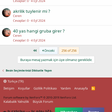
Cevaplar
0
4 Eyl 2024
akrilik tuylenir mi ?
Ceren
Cevaplar
0
4 Eyl 2024
40 yas hangi gruba girer ?
Ceren
Cevaplar
0
4 Eyl 2024
First
Önceki
256 of 256
Buraya mesaj yazmak için üye olmanız gereklidir.
Besin Seçimlerinizi Dikkatle Yapın
Türkçe (TR)
İletişim
Koşullar
Gizlilik Politikası
Yardım
Anasayfa
R
S
S
Forum software by XenForo™
© 2010-2019 XenForo Ltd.
Kalabalık Yalnızlık
Büyük Forum