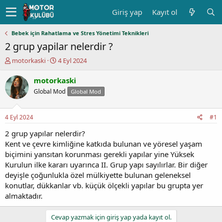
Giriş yap
Kayıt ol
Bebek için Rahatlama ve Stres Yönetimi Teknikleri
2 grup yapilar nelerdir ?
K
B
motorkaski
4 Eyl 2024
o
a
n
ş
motorkaski
u
l
Global Mod
Global Mod
y
a
u
n
b
g
4 Eyl 2024
#1
a
ı
ş
ç
2 grup yapılar nelerdir?
l
t
Kent ve çevre kimliğine katkıda bulunan ve yöresel yaşam
a
a
biçimini yansıtan korunması gerekli yapılar yine Yüksek
t
r
Kurulun ilke kararı uyarınca II. Grup yapı sayılırlar. Bir diğer
a
i
deyişle çoğunlukla özel mülkiyette bulunan geleneksel
n
h
konutlar, dükkanlar vb. küçük ölçekli yapılar bu grupta yer
i
almaktadır.
Cevap yazmak için giriş yap yada kayıt ol.