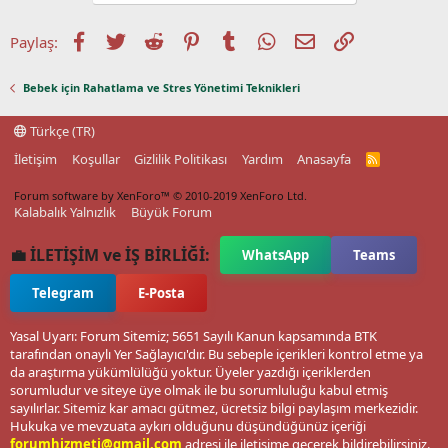
Facebook
Twitter
Reddit
Pinterest
Tumblr
WhatsApp
E-posta
Link
Paylaş:
Bebek için Rahatlama ve Stres Yönetimi Teknikleri
Türkçe (TR)
İletişim
Koşullar
Gizlilik Politikası
Yardım
Anasayfa
R
S
S
Forum software by XenForo™
© 2010-2019 XenForo Ltd.
Kalabalık Yalnızlık
Büyük Forum
💼 İLETİŞİM ve İŞ BİRLİĞİ:
WhatsApp
Teams
Telegram
E-Posta
Yasal Uyarı: Forum Sitemiz; 5651 Sayılı Kanun kapsamında BTK
tarafından onaylı Yer Sağlayıcı'dır. Bu sebeple içerikleri kontrol etme ya
da araştırma yükümlülüğü yoktur. Üyeler yazdığı içeriklerden
sorumludur ve siteye üye olmak ile bu sorumluluğu kabul etmiş
sayılırlar. Sitemiz kar amacı gütmez, ücretsiz bilgi paylaşım merkezidir.
Hukuka ve mevzuata aykırı olduğunu düşündüğünüz içeriği
forumhizmeti@gmail.com
adresi ile iletişime geçerek bildirebilirsiniz.