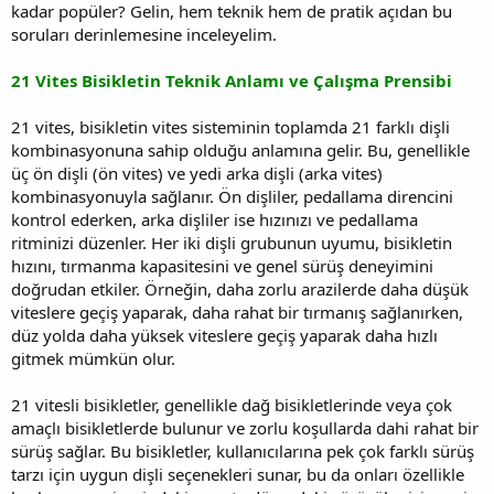
kadar popüler? Gelin, hem teknik hem de pratik açıdan bu
soruları derinlemesine inceleyelim.
21 Vites Bisikletin Teknik Anlamı ve Çalışma Prensibi
21 vites, bisikletin vites sisteminin toplamda 21 farklı dişli
kombinasyonuna sahip olduğu anlamına gelir. Bu, genellikle
üç ön dişli (ön vites) ve yedi arka dişli (arka vites)
kombinasyonuyla sağlanır. Ön dişliler, pedallama direncini
kontrol ederken, arka dişliler ise hızınızı ve pedallama
ritminizi düzenler. Her iki dişli grubunun uyumu, bisikletin
hızını, tırmanma kapasitesini ve genel sürüş deneyimini
doğrudan etkiler. Örneğin, daha zorlu arazilerde daha düşük
viteslere geçiş yaparak, daha rahat bir tırmanış sağlanırken,
düz yolda daha yüksek viteslere geçiş yaparak daha hızlı
gitmek mümkün olur.
21 vitesli bisikletler, genellikle dağ bisikletlerinde veya çok
amaçlı bisikletlerde bulunur ve zorlu koşullarda dahi rahat bir
sürüş sağlar. Bu bisikletler, kullanıcılarına pek çok farklı sürüş
tarzı için uygun dişli seçenekleri sunar, bu da onları özellikle