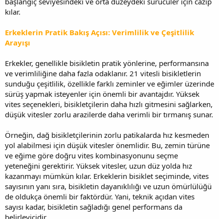
başlangıç seviyesindeki ve orta düzeydeki sürücüler için cazip
kılar.
Erkeklerin Pratik Bakış Açısı: Verimlilik ve Çeşitlilik
Arayışı
Erkekler, genellikle bisikletin pratik yönlerine, performansına
ve verimliliğine daha fazla odaklanır. 21 vitesli bisikletlerin
sunduğu çeşitlilik, özellikle farklı zeminler ve eğimler üzerinde
sürüş yapmak isteyenler için önemli bir avantajdır. Yüksek
vites seçenekleri, bisikletçilerin daha hızlı gitmesini sağlarken,
düşük vitesler zorlu arazilerde daha verimli bir tırmanış sunar.
Örneğin, dağ bisikletçilerinin zorlu patikalarda hız kesmeden
yol alabilmesi için düşük vitesler önemlidir. Bu, zemin türüne
ve eğime göre doğru vites kombinasyonunu seçme
yeteneğini gerektirir. Yüksek vitesler, uzun düz yolda hız
kazanmayı mümkün kılar. Erkeklerin bisiklet seçiminde, vites
sayısının yanı sıra, bisikletin dayanıklılığı ve uzun ömürlülüğü
de oldukça önemli bir faktördür. Yani, teknik açıdan vites
sayısı kadar, bisikletin sağladığı genel performans da
belirleyicidir.