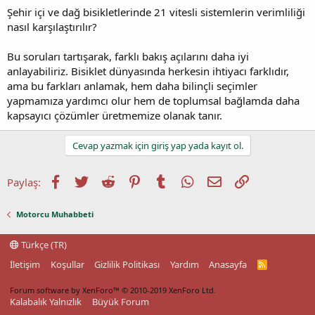
Şehir içi ve dağ bisikletlerinde 21 vitesli sistemlerin verimliliği
nasıl karşılaştırılır?
Bu soruları tartışarak, farklı bakış açılarını daha iyi
anlayabiliriz. Bisiklet dünyasında herkesin ihtiyacı farklıdır,
ama bu farkları anlamak, hem daha bilinçli seçimler
yapmamıza yardımcı olur hem de toplumsal bağlamda daha
kapsayıcı çözümler üretmemize olanak tanır.
Cevap yazmak için giriş yap yada kayıt ol.
Facebook
Twitter
Reddit
Pinterest
Tumblr
WhatsApp
E-posta
Link
Paylaş:
Motorcu Muhabbeti
Türkçe (TR)
İletişim
Koşullar
Gizlilik Politikası
Yardım
Anasayfa
R
S
S
Forum software by XenForo™
© 2010-2019 XenForo Ltd.
Kalabalık Yalnızlık
Büyük Forum