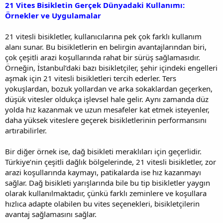
21 Vites Bisikletin Gerçek Dünyadaki Kullanımı:
Örnekler ve Uygulamalar
21 vitesli bisikletler, kullanıcılarına pek çok farklı kullanım
alanı sunar. Bu bisikletlerin en belirgin avantajlarından biri,
çok çeşitli arazi koşullarında rahat bir sürüş sağlamasıdır.
Örneğin, İstanbul’daki bazı bisikletçiler, şehir içindeki engelleri
aşmak için 21 vitesli bisikletleri tercih ederler. Ters
yokuşlardan, bozuk yollardan ve arka sokaklardan geçerken,
düşük vitesler oldukça işlevsel hale gelir. Aynı zamanda düz
yolda hız kazanmak ve uzun mesafeler kat etmek isteyenler,
daha yüksek viteslere geçerek bisikletlerinin performansını
artırabilirler.
Bir diğer örnek ise, dağ bisikleti meraklıları için geçerlidir.
Türkiye’nin çeşitli dağlık bölgelerinde, 21 vitesli bisikletler, zor
arazi koşullarında kaymayı, patikalarda ise hız kazanmayı
sağlar. Dağ bisikleti yarışlarında bile bu tip bisikletler yaygın
olarak kullanılmaktadır, çünkü farklı zeminlere ve koşullara
hızlıca adapte olabilen bu vites seçenekleri, bisikletçilerin
avantaj sağlamasını sağlar.