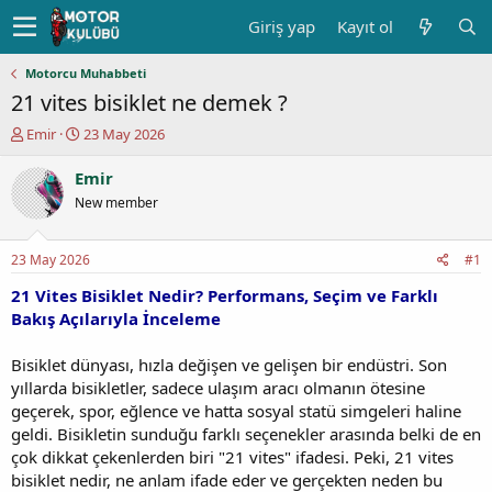
Giriş yap
Kayıt ol
Motorcu Muhabbeti
21 vites bisiklet ne demek ?
K
B
Emir
23 May 2026
o
a
n
ş
Emir
u
l
New member
y
a
u
n
b
g
23 May 2026
#1
a
ı
ş
ç
21 Vites Bisiklet Nedir? Performans, Seçim ve Farklı
l
t
Bakış Açılarıyla İnceleme
a
a
t
r
Bisiklet dünyası, hızla değişen ve gelişen bir endüstri. Son
a
i
yıllarda bisikletler, sadece ulaşım aracı olmanın ötesine
n
h
geçerek, spor, eğlence ve hatta sosyal statü simgeleri haline
i
geldi. Bisikletin sunduğu farklı seçenekler arasında belki de en
çok dikkat çekenlerden biri "21 vites" ifadesi. Peki, 21 vites
bisiklet nedir, ne anlam ifade eder ve gerçekten neden bu