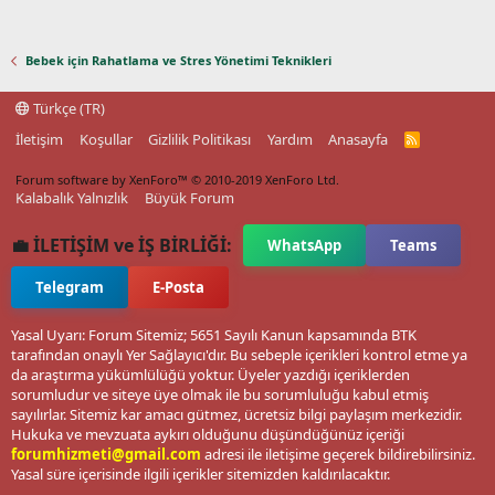
Bebek için Rahatlama ve Stres Yönetimi Teknikleri
Türkçe (TR)
İletişim
Koşullar
Gizlilik Politikası
Yardım
Anasayfa
R
S
S
Forum software by XenForo™
© 2010-2019 XenForo Ltd.
Kalabalık Yalnızlık
Büyük Forum
💼 İLETİŞİM ve İŞ BİRLİĞİ:
WhatsApp
Teams
Telegram
E-Posta
Yasal Uyarı: Forum Sitemiz; 5651 Sayılı Kanun kapsamında BTK
tarafından onaylı Yer Sağlayıcı'dır. Bu sebeple içerikleri kontrol etme ya
da araştırma yükümlülüğü yoktur. Üyeler yazdığı içeriklerden
sorumludur ve siteye üye olmak ile bu sorumluluğu kabul etmiş
sayılırlar. Sitemiz kar amacı gütmez, ücretsiz bilgi paylaşım merkezidir.
Hukuka ve mevzuata aykırı olduğunu düşündüğünüz içeriği
forumhizmeti@gmail.com
adresi ile iletişime geçerek bildirebilirsiniz.
Yasal süre içerisinde ilgili içerikler sitemizden kaldırılacaktır.