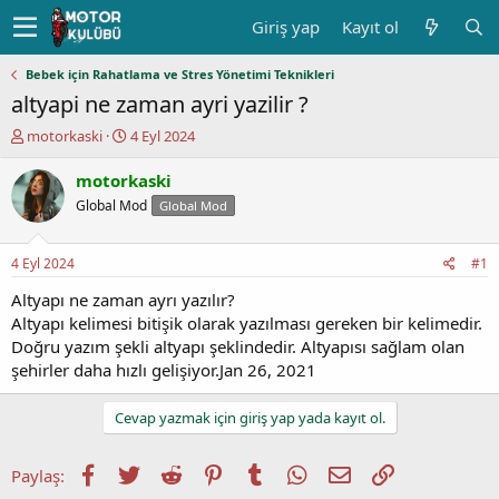
Giriş yap
Kayıt ol
Bebek için Rahatlama ve Stres Yönetimi Teknikleri
altyapi ne zaman ayri yazilir ?
K
B
motorkaski
4 Eyl 2024
o
a
n
ş
motorkaski
u
l
Global Mod
Global Mod
y
a
u
n
b
g
4 Eyl 2024
#1
a
ı
ş
ç
Altyapı ne zaman ayrı yazılır?
l
t
Altyapı kelimesi bitişik olarak yazılması gereken bir kelimedir.
a
a
Doğru yazım şekli altyapı şeklindedir. Altyapısı sağlam olan
t
r
şehirler daha hızlı gelişiyor.Jan 26, 2021
a
i
n
h
i
Cevap yazmak için giriş yap yada kayıt ol.
Facebook
Twitter
Reddit
Pinterest
Tumblr
WhatsApp
E-posta
Link
Paylaş: