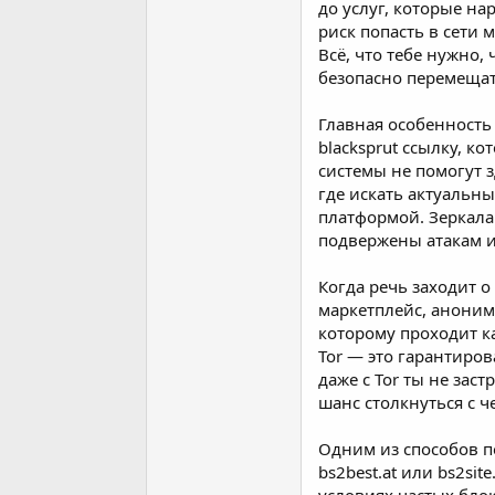
до услуг, которые на
a
a
риск попасть в сети
t
r
a
i
Всё, что тебе нужно, 
n
h
безопасно перемещат
i
Главная особенность
blacksprut ссылку, к
системы не помогут 
где искать актуальны
платформой. Зеркала 
подвержены атакам и
Когда речь заходит о
маркетплейс, анонимн
которому проходит к
Tor — это гарантиров
даже с Tor ты не зас
шанс столкнуться с 
Одним из способов по
bs2best.at или bs2si