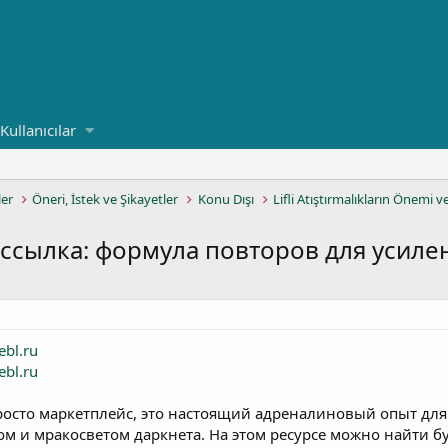
Kullanıcılar
ler
Öneri, İstek ve Şikayetler
Konu Dışı
Lifli Atıştırmalıkların Önemi v
т ссылка: формула повторов для усиле
ebl.ru
ebl.ru
просто маркетплейс, это настоящий адреналиновый опыт для
м и мракосветом даркнета. На этом ресурсе можно найти б