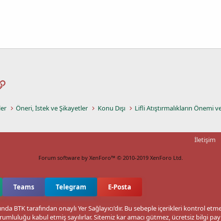
pp
osta
Link
ler
Öneri, İstek ve Şikayetler
Konu Dışı
Lifli Atıştırmalıkların Önemi v
İletişim
Forum software by XenForo™
© 2010-2019 XenForo Ltd.
Teams
Telegram
E-Posta
nda BTK tarafından onaylı Yer Sağlayıcı'dır. Bu sebeple içerikleri kontrol et
rumluluğu kabul etmiş sayılırlar. Sitemiz kar amacı gütmez, ücretsiz bilgi p