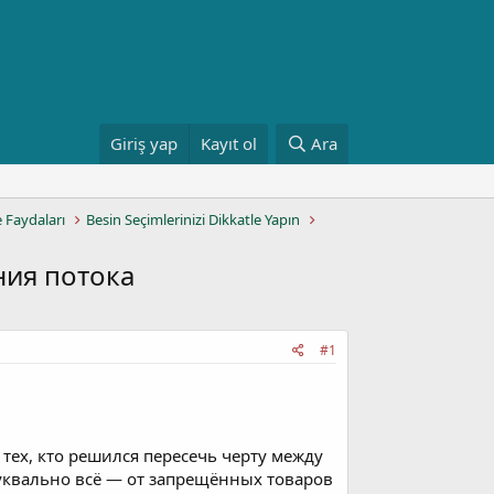
Giriş yap
Kayıt ol
Ara
e Faydaları
Besin Seçimlerinizi Dikkatle Yapın
ния потока
#1
 тех, кто решился пересечь черту между
уквально всё — от запрещённых товаров