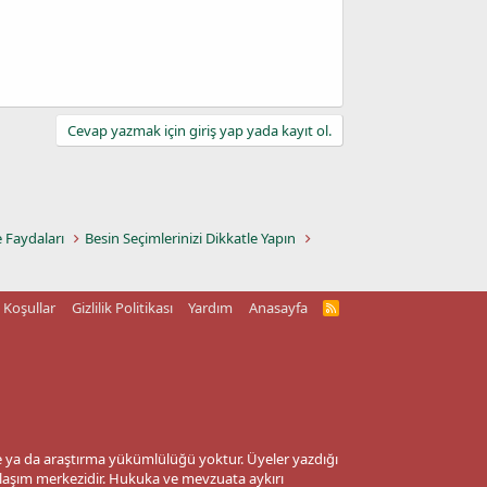
Cevap yazmak için giriş yap yada kayıt ol.
e Faydaları
Besin Seçimlerinizi Dikkatle Yapın
Koşullar
Gizlilik Politikası
Yardım
Anasayfa
R
S
S
me ya da araştırma yükümlülüğü yoktur. Üyeler yazdığı
aylaşım merkezidir. Hukuka ve mevzuata aykırı