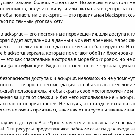
рушают законы большинства стран. Но за всем этим стоит н
 мошенников, получить вирусы или оказаться в центре рас
чтобы попасть на BlackSprut, — это правильная blacksprut сс
ься по тёмным уголкам сети.
 BlackSprut — его постоянные перемещения. Для доступа к 
оторая будет актуальной в данный момент времени. Адрес са
здесь — ссылки скрыты в даркнете и часто блокируются. Но
е blacksprut зеркала, которые помогают обойти блокировки и
— это как спасательные острова в море блокировок, но не с
ли фальсификации. Будь осторожен: не все зеркала одинак
 безопасности доступа к BlackSprut, невозможно не упомянуть
ость — не просто рекомендация, это обязательное условие. 
аждый пользователь, чтобы скрыть своё местоположение и 
анная защита от слежки, и без него использование BlackSp
трахован от неприятностей. Не забудь, что каждый вход на са
чем-то не очень приятным, начиная от вирусов и заканчив
лучить доступ к BlackSprut является использование специа
te.at. Эти ресурсы предоставляют рабочие ссылки для входа 