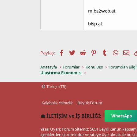
m.bs2web.at
blsp.at
Facebook
Twitter
Reddit
Pinterest
Tumblr
WhatsA
E-p
Paylaş:
Anasayfa
Forumlar
Konu Dışı
Forumdan Bilgi
Ulaştırma Ekonomisi
Türkçe (TR)
Kalabalık Yalnızlık
Büyük Forum
💼 İLETİŞİM ve İŞ BİRLİĞİ:
WhatsApp
Yasal Uyarı: Forum Sitemiz; 5651 Sayılı Kanun kapsamı
içeriklerden sorumludur ve siteye üye olmak ile bu so