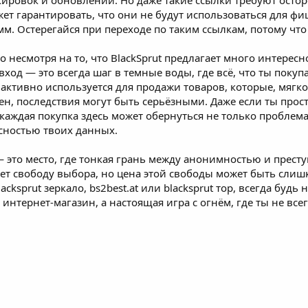
кировок и обновлений. Но даже такие ссылки требуют остор
жет гарантировать, что они не будут использоваться для ф
. Остерегайся при переходе по таким ссылкам, потому что 
то несмотря на то, что BlackSprut предлагает много интересн
 вход — это всегда шаг в темные воды, где всё, что ты поку
ктивно используется для продажи товаров, которые, мягко 
ен, последствия могут быть серьёзными. Даже если ты прост
 каждая покупка здесь может обернуться не только проблем
сностью твоих данных.
— это место, где тонкая грань между анонимностью и престу
ет свободу выбора, но цена этой свободы может быть слишк
cksprut зеркало, bs2best.at или blacksprut тор, всегда будь
в интернет-магазин, а настоящая игра с огнём, где ты не все