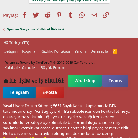
Facebook
Twitter
Reddit
Pinterest
Tumblr
WhatsApp
E-posta
Link
Paylaş:
Sporun Sosyal ve Kültürel İlişkileri
Türkçe (TR)
İletişim
Koşullar
Gizlilik Politikası
Yardım
Anasayfa
R
S
S
Forum software by XenForo™
© 2010-2019 XenForo Ltd.
Kalabalık Yalnızlık
Büyük Forum
💼 İLETİŞİM ve İŞ BİRLİĞİ:
WhatsApp
Teams
Telegram
E-Posta
Yasal Uyarı: Forum Sitemiz; 5651 Sayılı Kanun kapsamında BTK
tarafından onaylı Yer Sağlayıcı'dır. Bu sebeple içerikleri kontrol etme ya
da araştırma yükümlülüğü yoktur. Üyeler yazdığı içeriklerden
sorumludur ve siteye üye olmak ile bu sorumluluğu kabul etmiş
sayılırlar. Sitemiz kar amacı gütmez, ücretsiz bilgi paylaşım merkezidir.
Hukuka ve mevzuata aykırı olduğunu düşündüğünüz içeriği