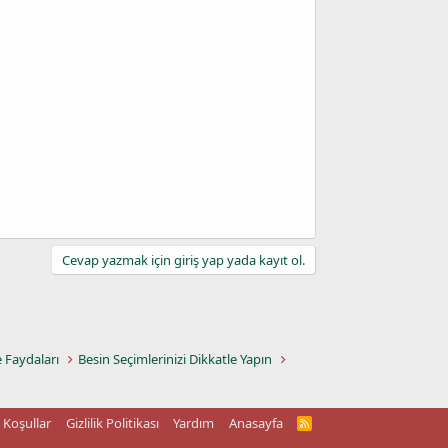
Cevap yazmak için giriş yap yada kayıt ol.
e Faydaları
Besin Seçimlerinizi Dikkatle Yapın
Koşullar
Gizlilik Politikası
Yardım
Anasayfa
R
S