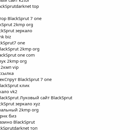
ый сайт k2tor
ackSprutdarknet top
ор BlackSprut 7 one
kSprut 2kmp org
ckSprut зеркало
k biz
ckSprut7 one
lackSprut 2kmp org
ackSprut one com
 лук 2kmp org
 2кмп vip
ссылка
екСпрут BlackSprut 7 one
lackSprut клик
кало vk2
lackSprut Луковый сайт BlackSprut
ckSprut зеркало xyz
циальный 2kmp org
крнк биз
зино BlackSprut
ckSprutdarknet топ