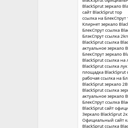
BlackSprut официальн
BlackSprut зеркало Bl
сайт BlackSprut тор
ссылка на БлекСпрут т
Клирнет зеркало Blac
БлекСпрут ссылка Bla
БлэкСпрут ссылка 2krn
BlackSprut ссылка Bla
актуальное зеркало B
БлекСпрут зеркало Bl
BlackSprut ссылка на
BlackSprut ссылка лук
площадка BlackSprut 
рабочая ссылка на Бл
BlackSprut зеркало 2B
BlackSprut ссылка зер
актуальное зеркало B
БлекСпрут ссылка Bla
BlackSprut сайт офи
Зеркало BlackSprut 2
Официальный сайт ка
BlackSprut ссылка Bla