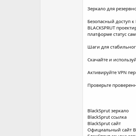
a
a
Зеркало для резервн
t
r
a
i
n
h
Безопасный доступ к
i
BLACKSPRUT проектир
платформе статус са
Шаги для стабильног
Скачайте и используй
Активируйте VPN пер
Проверьте проверенны
BlackSprut зеркало
BlackSprut ссылка
BlackSprut сайт
Официальный сайт Bl