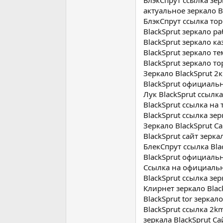
БлэкСпрут ссылка зер
актуальное зеркало B
БлэкСпрут ссылка тор
BlackSprut зеркало р
BlackSprut зеркало к
BlackSprut зеркало т
BlackSprut зеркало то
Зеркало BlackSprut 2
BlackSprut официаль
Лук BlackSprut ссылка
BlackSprut ссылка на 
BlackSprut ссылка зе
Зеркало BlackSprut Са
BlackSprut сайт зерка
БлекСпрут ссылка Bla
BlackSprut официаль
Ссылка на официальн
BlackSprut ссылка з
Клирнет зеркало Blac
BlackSprut tor зеркало
BlackSprut ссылка 2k
зеркала BlackSprut Сай