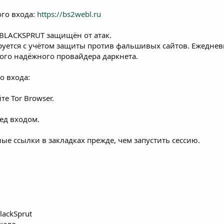
ого входа:
https://bs2webl.ru
 BLACKSPRUT защищён от атак.
уется с учётом защиты против фальшивых сайтов. Ежедне
мого надёжного провайдера даркнета.
о входа:
те Tor Browser.
ед входом.
е ссылки в закладках прежде, чем запустить сессию.
ackSprut