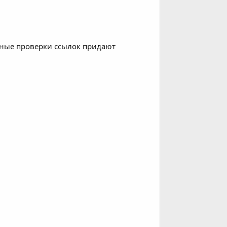
вные проверки ссылок придают