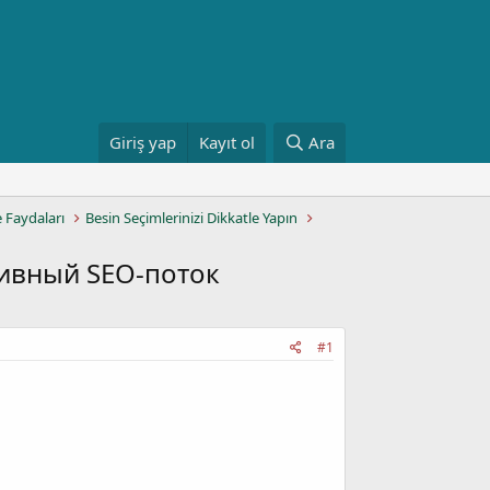
Giriş yap
Kayıt ol
Ara
e Faydaları
Besin Seçimlerinizi Dikkatle Yapın
сивный SEO-поток
#1