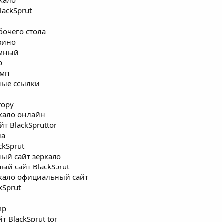
кало
lackSprut
абочего стола
азино
емный
р
кмп
ные ссылки
тору
ркало онлайн
йт BlackSpruttor
ла
ckSprut
ный сайт зеркало
ый сайт BlackSprut
еркало официальный сайт
kSprut
mp
т BlackSprut tor