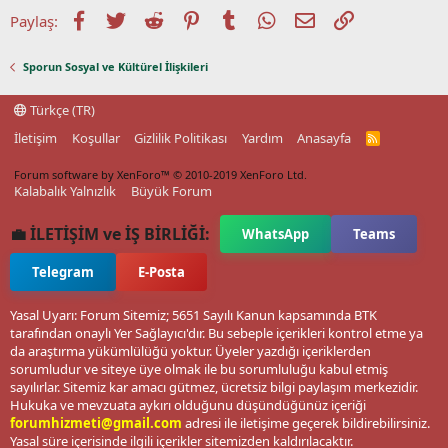
Facebook
Twitter
Reddit
Pinterest
Tumblr
WhatsApp
E-posta
Link
Paylaş:
Sporun Sosyal ve Kültürel İlişkileri
Türkçe (TR)
İletişim
Koşullar
Gizlilik Politikası
Yardım
Anasayfa
R
S
S
Forum software by XenForo™
© 2010-2019 XenForo Ltd.
Kalabalık Yalnızlık
Büyük Forum
💼 İLETİŞİM ve İŞ BİRLİĞİ:
WhatsApp
Teams
Telegram
E-Posta
Yasal Uyarı: Forum Sitemiz; 5651 Sayılı Kanun kapsamında BTK
tarafından onaylı Yer Sağlayıcı'dır. Bu sebeple içerikleri kontrol etme ya
da araştırma yükümlülüğü yoktur. Üyeler yazdığı içeriklerden
sorumludur ve siteye üye olmak ile bu sorumluluğu kabul etmiş
sayılırlar. Sitemiz kar amacı gütmez, ücretsiz bilgi paylaşım merkezidir.
Hukuka ve mevzuata aykırı olduğunu düşündüğünüz içeriği
forumhizmeti@gmail.com
adresi ile iletişime geçerek bildirebilirsiniz.
Yasal süre içerisinde ilgili içerikler sitemizden kaldırılacaktır.