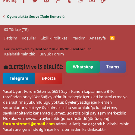
Oyunculukta Ses ve İfade Kontrolü
Türkçe (TR)
İletişim
Koşullar
Gizlilik Politikası
Yardım
Anasayfa
R
S
S
Forum software by XenForo™
© 2010-2019 XenForo Ltd.
Kalabalık Yalnızlık
Büyük Forum
💼 İLETİŞİM ve İŞ BİRLİĞİ:
WhatsApp
Teams
Telegram
E-Posta
Yasal Uyarı: Forum Sitemiz; 5651 Sayılı Kanun kapsamında BTK
tarafından onaylı Yer Sağlayıcı'dır. Bu sebeple içerikleri kontrol etme ya
da araştırma yükümlülüğü yoktur. Üyeler yazdığı içeriklerden
sorumludur ve siteye üye olmak ile bu sorumluluğu kabul etmiş
sayılırlar. Sitemiz kar amacı gütmez, ücretsiz bilgi paylaşım merkezidir.
Hukuka ve mevzuata aykırı olduğunu düşündüğünüz içeriği
forumhizmeti@gmail.com
adresi ile iletişime geçerek bildirebilirsiniz.
Yasal süre içerisinde ilgili içerikler sitemizden kaldırılacaktır.