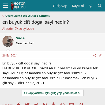
Giriş yap
Kayıt ol
Oyunculukta Ses ve İfade Kontrolü
en buyuk cift dogal sayi nedir ?
K
B
Sude
26 Eyl 2024
o
a
n
ş
Sude
u
l
New member
y
a
u
n
b
g
26 Eyl 2024
#1
a
ı
ş
ç
En büyük çift doğal sayı nedir?
l
t
EN BÜYÜK TEK VE ÇİFT SAYILAR Bir basamaklı en büyük tek
a
a
sayı 9'dur. Üç basamaklı en büyük çift sayı 998'dir. İki
t
r
basamaklı en büyük çift sayı 98'dir. Bir basamaklı en büyük
a
i
çift sayı 8'dir.Dec 12, 2021
n
h
i
Cevap yazmak için giriş yap yada kayıt ol.
Facebook
Twitter
Reddit
Pinterest
Tumblr
WhatsApp
E-posta
Link
Paylaş: