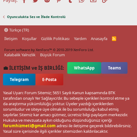
Oyunculukta Ses ve İfade Kontrolü
Türkçe (TR)
İletişim
Koşullar
Gizlilik Politikası
Yardım
Anasayfa
R
S
S
Forum software by XenForo™
© 2010-2019 XenForo Ltd.
Kalabalık Yalnızlık
Büyük Forum
💼 İLETİŞİM ve İŞ BİRLİĞİ:
WhatsApp
Teams
Telegram
E-Posta
Yasal Uyarı: Forum Sitemiz; 5651 Sayılı Kanun kapsamında BTK
tarafından onaylı Yer Sağlayıcı'dır. Bu sebeple içerikleri kontrol etme ya
da araştırma yükümlülüğü yoktur. Üyeler yazdığı içeriklerden
sorumludur ve siteye üye olmak ile bu sorumluluğu kabul etmiş
sayılırlar. Sitemiz kar amacı gütmez, ücretsiz bilgi paylaşım merkezidir.
Hukuka ve mevzuata aykırı olduğunu düşündüğünüz içeriği
forumhizmeti@gmail.com
adresi ile iletişime geçerek bildirebilirsiniz.
Yasal süre içerisinde ilgili içerikler sitemizden kaldırılacaktır.