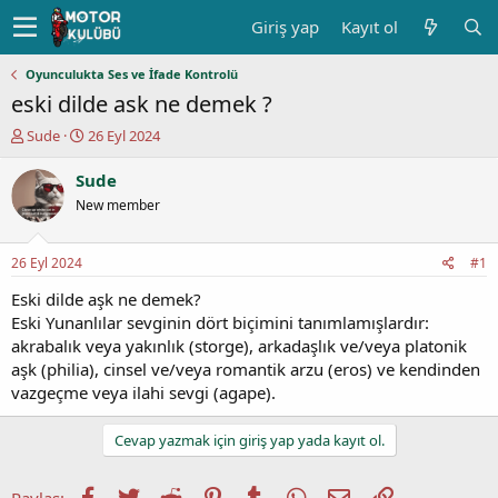
Giriş yap
Kayıt ol
Oyunculukta Ses ve İfade Kontrolü
eski dilde ask ne demek ?
K
B
Sude
26 Eyl 2024
o
a
n
ş
Sude
u
l
New member
y
a
u
n
b
g
26 Eyl 2024
#1
a
ı
ş
ç
Eski dilde aşk ne demek?
l
t
Eski Yunanlılar sevginin dört biçimini tanımlamışlardır:
a
a
akrabalık veya yakınlık (storge), arkadaşlık ve/veya platonik
t
r
aşk (philia), cinsel ve/veya romantik arzu (eros) ve kendinden
a
i
vazgeçme veya ilahi sevgi (agape).
n
h
i
Cevap yazmak için giriş yap yada kayıt ol.
Facebook
Twitter
Reddit
Pinterest
Tumblr
WhatsApp
E-posta
Link
Paylaş: