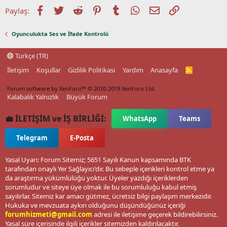
Facebook
Twitter
Reddit
Pinterest
Tumblr
WhatsApp
E-posta
Link
Paylaş:
Oyunculukta Ses ve İfade Kontrolü
Türkçe (TR)
İletişim
Koşullar
Gizlilik Politikası
Yardım
Anasayfa
R
S
S
Forum software by XenForo™
© 2010-2019 XenForo Ltd.
Kalabalık Yalnızlık
Büyük Forum
💼 İLETİŞİM ve İŞ BİRLİĞİ:
WhatsApp
Teams
Telegram
E-Posta
Yasal Uyarı: Forum Sitemiz; 5651 Sayılı Kanun kapsamında BTK
tarafından onaylı Yer Sağlayıcı'dır. Bu sebeple içerikleri kontrol etme ya
da araştırma yükümlülüğü yoktur. Üyeler yazdığı içeriklerden
sorumludur ve siteye üye olmak ile bu sorumluluğu kabul etmiş
sayılırlar. Sitemiz kar amacı gütmez, ücretsiz bilgi paylaşım merkezidir.
Hukuka ve mevzuata aykırı olduğunu düşündüğünüz içeriği
forumhizmeti@gmail.com
adresi ile iletişime geçerek bildirebilirsiniz.
Yasal süre içerisinde ilgili içerikler sitemizden kaldırılacaktır.