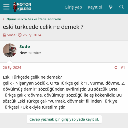
Giriş yap
Kayıt ol
Oyunculukta Ses ve İfade Kontrolü
eski turkcede celik ne demek ?
K
B
Sude
26 Eyl 2024
o
a
n
ş
Sude
u
l
New member
y
a
u
n
b
g
26 Eyl 2024
#1
a
ı
ş
ç
Eski Türkçede çelik ne demek?
l
t
çelik - Nişanyan Sözlük. Orta Türkçe çelik “1. vurma, dövme, 2.
a
a
dövülmüş demir” sözcüğünden evrilmiştir. Bu sözcük Orta
t
r
Türkçe çalık “dövme, dövülmüş” sözcüğü ile eş kökenlidir. Bu
a
i
sözcük Eski Türkçe çal- “vurmak, dövmek” fiilinden Türkiye
n
h
Türkçesi +Uk ekiyle türetilmiştir.
i
Cevap yazmak için giriş yap yada kayıt ol.