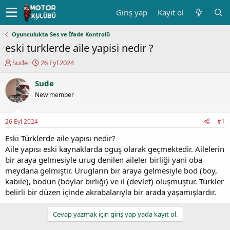
Giriş yap
Kayıt ol
Oyunculukta Ses ve İfade Kontrolü
eski turklerde aile yapisi nedir ?
K
B
Sude
26 Eyl 2024
o
a
n
ş
Sude
u
l
New member
y
a
u
n
b
g
26 Eyl 2024
#1
a
ı
ş
ç
Eski Türklerde aile yapısı nedir?
l
t
Aile yapısı eski kaynaklarda oguş olarak geçmektedir. Ailelerin
a
a
bir araya gelmesiyle urug denilen aileler birliği yani oba
t
r
meydana gelmiştir. Urugların bir araya gelmesiyle bod (boy,
a
i
kabile), bodun (boylar birliği) ve il (devlet) oluşmuştur. Türkler
n
h
belirli bir düzen içinde akrabalarıyla bir arada yaşamışlardır.
i
Cevap yazmak için giriş yap yada kayıt ol.