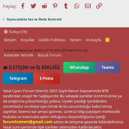
Facebook
Twitter
Reddit
Pinterest
Tumblr
WhatsApp
E-posta
Link
Paylaş:
Oyunculukta Ses ve İfade Kontrolü
Türkçe (TR)
İletişim
Koşullar
Gizlilik Politikası
Yardım
Anasayfa
R
S
S
Forum software by XenForo™
© 2010-2019 XenForo Ltd.
Kalabalık Yalnızlık
Büyük Forum
💼 İLETİŞİM ve İŞ BİRLİĞİ:
WhatsApp
Teams
Telegram
E-Posta
Yasal Uyarı: Forum Sitemiz; 5651 Sayılı Kanun kapsamında BTK
tarafından onaylı Yer Sağlayıcı'dır. Bu sebeple içerikleri kontrol etme ya
da araştırma yükümlülüğü yoktur. Üyeler yazdığı içeriklerden
sorumludur ve siteye üye olmak ile bu sorumluluğu kabul etmiş
sayılırlar. Sitemiz kar amacı gütmez, ücretsiz bilgi paylaşım merkezidir.
Hukuka ve mevzuata aykırı olduğunu düşündüğünüz içeriği
forumhizmeti@gmail.com
adresi ile iletişime geçerek bildirebilirsiniz.
Yasal süre içerisinde ilgili içerikler sitemizden kaldırılacaktır.