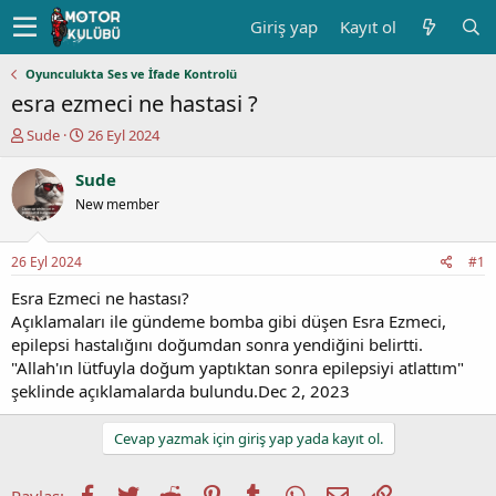
Giriş yap
Kayıt ol
Oyunculukta Ses ve İfade Kontrolü
esra ezmeci ne hastasi ?
K
B
Sude
26 Eyl 2024
o
a
n
ş
Sude
u
l
New member
y
a
u
n
b
g
26 Eyl 2024
#1
a
ı
ş
ç
Esra Ezmeci ne hastası?
l
t
Açıklamaları ile gündeme bomba gibi düşen Esra Ezmeci,
a
a
epilepsi hastalığını doğumdan sonra yendiğini belirtti.
t
r
"Allah'ın lütfuyla doğum yaptıktan sonra epilepsiyi atlattım"
a
i
şeklinde açıklamalarda bulundu.Dec 2, 2023
n
h
i
Cevap yazmak için giriş yap yada kayıt ol.
Facebook
Twitter
Reddit
Pinterest
Tumblr
WhatsApp
E-posta
Link
Paylaş: