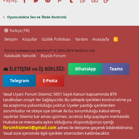
Oyunculukta Ses ve İfade Kontrolü
Türkçe (TR)
İletişim
Koşullar
Gizlilik Politikası
Yardım
Anasayfa
R
S
S
Forum software by XenForo™
© 2010-2019 XenForo Ltd.
Kalabalık Yalnızlık
Büyük Forum
💼 İLETİŞİM ve İŞ BİRLİĞİ:
WhatsApp
Teams
Telegram
E-Posta
Yasal Uyarı: Forum Sitemiz; 5651 Sayılı Kanun kapsamında BTK
tarafından onaylı Yer Sağlayıcı'dır. Bu sebeple içerikleri kontrol etme ya
da araştırma yükümlülüğü yoktur. Üyeler yazdığı içeriklerden
sorumludur ve siteye üye olmak ile bu sorumluluğu kabul etmiş
sayılırlar. Sitemiz kar amacı gütmez, ücretsiz bilgi paylaşım merkezidir.
Hukuka ve mevzuata aykırı olduğunu düşündüğünüz içeriği
forumhizmeti@gmail.com
adresi ile iletişime geçerek bildirebilirsiniz.
Yasal süre içerisinde ilgili içerikler sitemizden kaldırılacaktır.