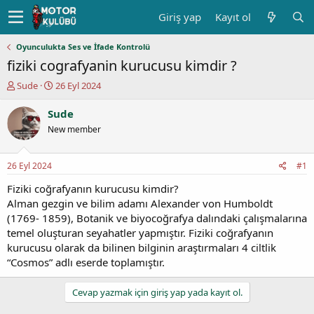
Giriş yap
Kayıt ol
Oyunculukta Ses ve İfade Kontrolü
fiziki cografyanin kurucusu kimdir ?
K
B
Sude
26 Eyl 2024
o
a
n
ş
Sude
u
l
New member
y
a
u
n
b
g
26 Eyl 2024
#1
a
ı
ş
ç
Fiziki coğrafyanın kurucusu kimdir?
l
t
Alman gezgin ve bilim adamı Alexander von Humboldt
a
a
(1769- 1859), Botanik ve biyocoğrafya dalındaki çalışmalarına
t
r
temel oluşturan seyahatler yapmıştır. Fiziki coğrafyanın
a
i
kurucusu olarak da bilinen bilginin araştırmaları 4 ciltlik
n
h
“Cosmos” adlı eserde toplamıştır.
i
Cevap yazmak için giriş yap yada kayıt ol.