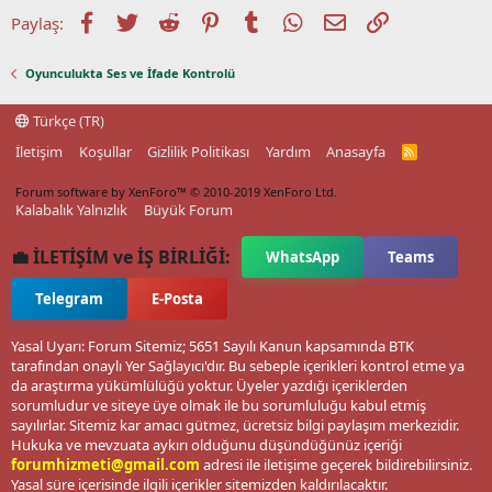
Facebook
Twitter
Reddit
Pinterest
Tumblr
WhatsApp
E-posta
Link
Paylaş:
Oyunculukta Ses ve İfade Kontrolü
Türkçe (TR)
İletişim
Koşullar
Gizlilik Politikası
Yardım
Anasayfa
R
S
S
Forum software by XenForo™
© 2010-2019 XenForo Ltd.
Kalabalık Yalnızlık
Büyük Forum
💼 İLETİŞİM ve İŞ BİRLİĞİ:
WhatsApp
Teams
Telegram
E-Posta
Yasal Uyarı: Forum Sitemiz; 5651 Sayılı Kanun kapsamında BTK
tarafından onaylı Yer Sağlayıcı'dır. Bu sebeple içerikleri kontrol etme ya
da araştırma yükümlülüğü yoktur. Üyeler yazdığı içeriklerden
sorumludur ve siteye üye olmak ile bu sorumluluğu kabul etmiş
sayılırlar. Sitemiz kar amacı gütmez, ücretsiz bilgi paylaşım merkezidir.
Hukuka ve mevzuata aykırı olduğunu düşündüğünüz içeriği
forumhizmeti@gmail.com
adresi ile iletişime geçerek bildirebilirsiniz.
Yasal süre içerisinde ilgili içerikler sitemizden kaldırılacaktır.