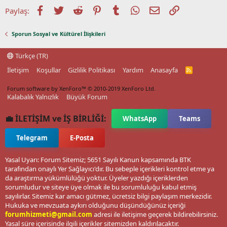
Facebook
Twitter
Reddit
Pinterest
Tumblr
WhatsApp
E-posta
Link
Paylaş:
Sporun Sosyal ve Kültürel İlişkileri
Türkçe (TR)
İletişim
Koşullar
Gizlilik Politikası
Yardım
Anasayfa
R
S
S
Forum software by XenForo™
© 2010-2019 XenForo Ltd.
Kalabalık Yalnızlık
Büyük Forum
💼 İLETİŞİM ve İŞ BİRLİĞİ:
WhatsApp
Teams
Telegram
E-Posta
Yasal Uyarı: Forum Sitemiz; 5651 Sayılı Kanun kapsamında BTK
tarafından onaylı Yer Sağlayıcı'dır. Bu sebeple içerikleri kontrol etme ya
da araştırma yükümlülüğü yoktur. Üyeler yazdığı içeriklerden
sorumludur ve siteye üye olmak ile bu sorumluluğu kabul etmiş
sayılırlar. Sitemiz kar amacı gütmez, ücretsiz bilgi paylaşım merkezidir.
Hukuka ve mevzuata aykırı olduğunu düşündüğünüz içeriği
forumhizmeti@gmail.com
adresi ile iletişime geçerek bildirebilirsiniz.
Yasal süre içerisinde ilgili içerikler sitemizden kaldırılacaktır.