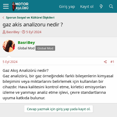
Giriş yap
Kayıt ol
Sporun Sosyal ve Kültürel İlişkileri
gaz akis analizoru nedir ?
K
B
BasriBey
5 Eyl 2024
o
a
n
ş
BasriBey
u
l
Global Mod
Global Mod
y
a
u
n
b
g
5 Eyl 2024
#1
a
ı
ş
ç
Gaz Akış Analizörü nedir?
l
t
Gaz analizörü, bir gaz örneğindeki farklı bileşenlerin kimyasal
a
a
bileşimini veya miktarlarını belirlemek için kullanılan bir
t
r
cihazdır. Hava kalitesini kontrol etme, kirletici emisyonları
a
i
izleme ve yanmayı analiz etme işlevi, çevre standartlarına
n
h
uyuma katkıda bulunur.
i
Cevap yazmak için giriş yap yada kayıt ol.