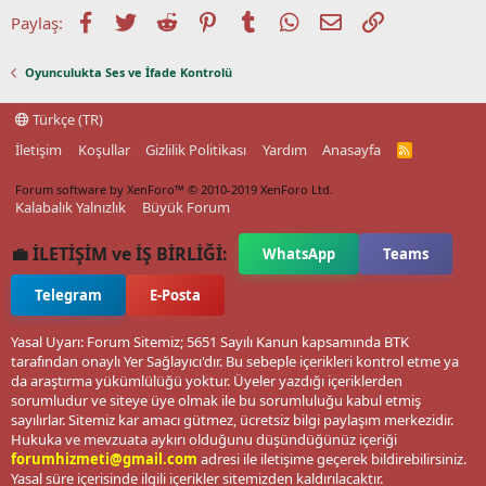
Facebook
Twitter
Reddit
Pinterest
Tumblr
WhatsApp
E-posta
Link
Paylaş:
Oyunculukta Ses ve İfade Kontrolü
Türkçe (TR)
İletişim
Koşullar
Gizlilik Politikası
Yardım
Anasayfa
R
S
S
Forum software by XenForo™
© 2010-2019 XenForo Ltd.
Kalabalık Yalnızlık
Büyük Forum
💼 İLETİŞİM ve İŞ BİRLİĞİ:
WhatsApp
Teams
Telegram
E-Posta
Yasal Uyarı: Forum Sitemiz; 5651 Sayılı Kanun kapsamında BTK
tarafından onaylı Yer Sağlayıcı'dır. Bu sebeple içerikleri kontrol etme ya
da araştırma yükümlülüğü yoktur. Üyeler yazdığı içeriklerden
sorumludur ve siteye üye olmak ile bu sorumluluğu kabul etmiş
sayılırlar. Sitemiz kar amacı gütmez, ücretsiz bilgi paylaşım merkezidir.
Hukuka ve mevzuata aykırı olduğunu düşündüğünüz içeriği
forumhizmeti@gmail.com
adresi ile iletişime geçerek bildirebilirsiniz.
Yasal süre içerisinde ilgili içerikler sitemizden kaldırılacaktır.