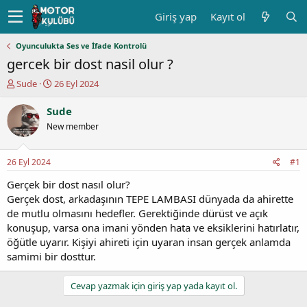
Giriş yap
Kayıt ol
Oyunculukta Ses ve İfade Kontrolü
gercek bir dost nasil olur ?
K
B
Sude
26 Eyl 2024
o
a
n
ş
Sude
u
l
New member
y
a
u
n
b
g
26 Eyl 2024
#1
a
ı
ş
ç
Gerçek bir dost nasıl olur?
l
t
Gerçek dost, arkadaşının TEPE LAMBASI dünyada da ahirette
a
a
de mutlu olmasını hedefler. Gerektiğinde dürüst ve açık
t
r
konuşup, varsa ona imani yönden hata ve eksiklerini hatırlatır,
a
i
öğütle uyarır. Kişiyi ahireti için uyaran insan gerçek anlamda
n
h
samimi bir dosttur.
i
Cevap yazmak için giriş yap yada kayıt ol.