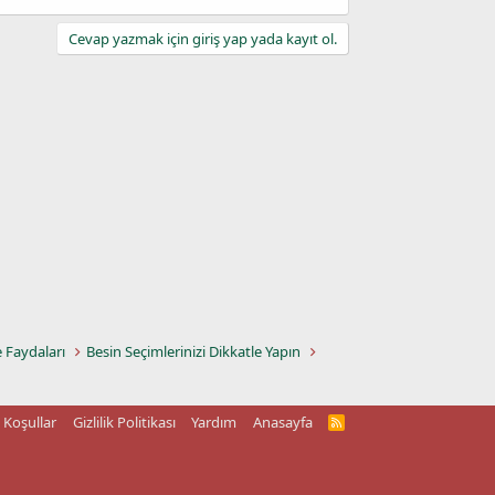
Cevap yazmak için giriş yap yada kayıt ol.
e Faydaları
Besin Seçimlerinizi Dikkatle Yapın
Koşullar
Gizlilik Politikası
Yardım
Anasayfa
R
S
S