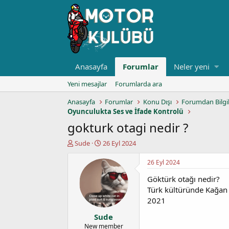
Anasayfa
Forumlar
Neler yeni
Yeni mesajlar
Forumlarda ara
Anasayfa
Forumlar
Konu Dışı
Forumdan Bilgi
Oyunculukta Ses ve İfade Kontrolü
gokturk otagi nedir ?
K
B
Sude
26 Eyl 2024
o
a
n
ş
26 Eyl 2024
u
l
Göktürk otağı nedir?
y
a
u
n
Türk kültüründe Kağan v
b
g
2021
a
ı
Sude
ş
ç
l
t
New member