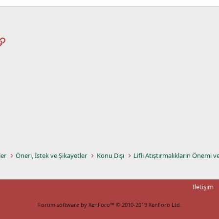
pp
osta
Link
ler
Öneri, İstek ve Şikayetler
Konu Dışı
Lifli Atıştırmalıkların Önemi v
İletişim
Forum software by XenForo™
© 2010-2019 XenForo Ltd.