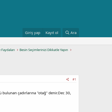
Giriş yap
Kayıt ol
Ara
e Faydaları
Besin Seçimlerinizi Dikkatle Yapın
#1
ü bulunan çadırlarına "otağ" denir.Dec 30,