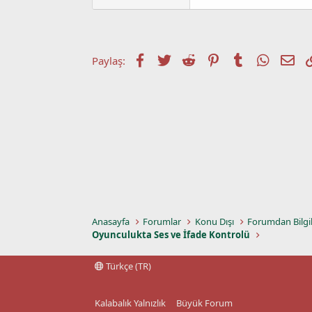
a
a
t
r
a
i
n
h
i
Facebook
Twitter
Reddit
Pinterest
Tumblr
WhatsA
E-p
Paylaş:
Anasayfa
Forumlar
Konu Dışı
Forumdan Bilgi
Oyunculukta Ses ve İfade Kontrolü
Türkçe (TR)
Kalabalık Yalnızlık
Büyük Forum