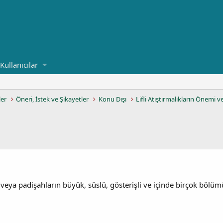
Kullanıcılar
ler
Öneri, İstek ve Şikayetler
Konu Dışı
Lifli Atıştırmalıkların Önemi v
eya padişahların büyük, süslü, gösterişli ve içinde birçok bölüm