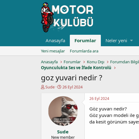
Anasayfa
Forumlar
Neler yeni
Yeni mesajlar
Forumlarda ara
Anasayfa
Forumlar
Konu Dışı
Forumdan Bilgi
Oyunculukta Ses ve İfade Kontrolü
goz yuvari nedir ?
K
B
Sude
26 Eyl 2024
o
a
n
ş
26 Eyl 2024
u
l
Göz yuvarı nedir?
y
a
u
n
Göz yuvarı modeli ile g
b
g
da kesit görünüm sayes
a
ı
Sude
ş
ç
l
t
New member