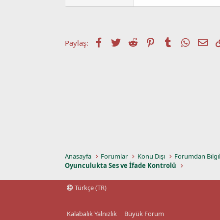
a
a
t
r
a
i
n
h
i
Facebook
Twitter
Reddit
Pinterest
Tumblr
WhatsA
E-p
Paylaş:
Anasayfa
Forumlar
Konu Dışı
Forumdan Bilgi
Oyunculukta Ses ve İfade Kontrolü
Türkçe (TR)
Kalabalık Yalnızlık
Büyük Forum