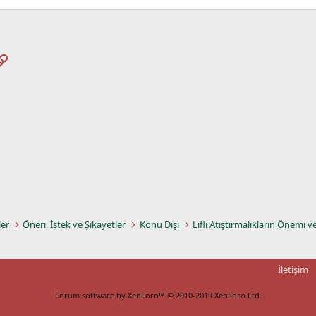
pp
osta
Link
ler
Öneri, İstek ve Şikayetler
Konu Dışı
Lifli Atıştırmalıkların Önemi v
İletişim
Forum software by XenForo™
© 2010-2019 XenForo Ltd.