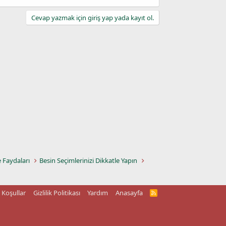
Cevap yazmak için giriş yap yada kayıt ol.
e Faydaları
Besin Seçimlerinizi Dikkatle Yapın
Koşullar
Gizlilik Politikası
Yardım
Anasayfa
R
S
S