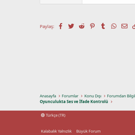
a
a
t
r
a
i
n
h
i
Facebook
Twitter
Reddit
Pinterest
Tumblr
WhatsA
E-p
Paylaş:
Anasayfa
Forumlar
Konu Dışı
Forumdan Bilgi
Oyunculukta Ses ve İfade Kontrolü
Türkçe (TR)
Kalabalık Yalnızlık
Büyük Forum