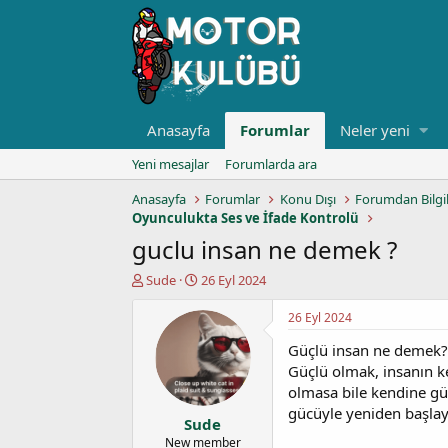
Anasayfa
Forumlar
Neler yeni
Yeni mesajlar
Forumlarda ara
Anasayfa
Forumlar
Konu Dışı
Forumdan Bilgi
Oyunculukta Ses ve İfade Kontrolü
guclu insan ne demek ?
K
B
Sude
26 Eyl 2024
o
a
n
ş
26 Eyl 2024
u
l
Güçlü insan ne demek?
y
a
u
n
Güçlü olmak, insanın k
b
g
olmasa bile kendine güv
a
ı
gücüyle yeniden başlay
Sude
ş
ç
l
t
New member