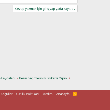
Cevap yazmak için giriş yap yada kayıt ol.
e Faydaları
Besin Seçimlerinizi Dikkatle Yapın
Koşullar
Gizlilik Politikası
Yardım
Anasayfa
R
S
S