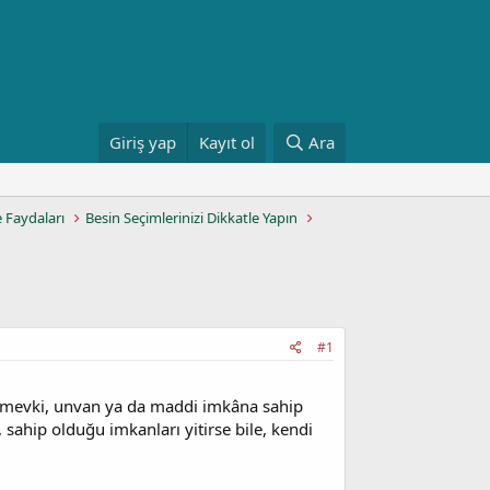
Giriş yap
Kayıt ol
Ara
e Faydaları
Besin Seçimlerinizi Dikkatle Yapın
#1
r mevki, unvan ya da maddi imkâna sahip
sahip olduğu imkanları yitirse bile, kendi