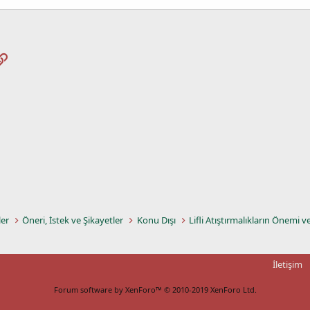
pp
osta
Link
ler
Öneri, İstek ve Şikayetler
Konu Dışı
Lifli Atıştırmalıkların Önemi v
İletişim
Forum software by XenForo™
© 2010-2019 XenForo Ltd.