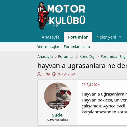
Anasayfa
Forumlar
Neler yeni
Yeni mesajlar
Forumlarda ara
Anasayfa
Forumlar
Konu Dışı
Forumdan Bilgi
hayvanla ugrasanlara ne den
K
B
Sude
26 Eyl 2024
o
a
n
ş
26 Eyl 2024
u
l
Hayvanla uğraşanlara n
y
a
u
n
Hayvan bakıcısı, ünive
b
g
çalışanıdır. Ayrıca evc
a
ı
karşılanmasından soruml
Sude
ş
ç
l
t
New member
a
a