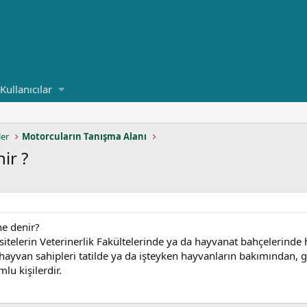
Kullanıcılar
ler
Motorcuların Tanışma Alanı
ir ?
e denir?
rsitelerin Veterinerlik Fakültelerinde ya da hayvanat bahçelerin
il hayvan sahipleri tatilde ya da işteyken hayvanların bakımından, 
u kişilerdir.