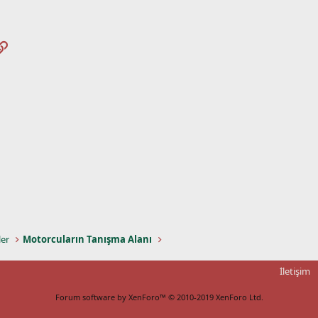
pp
osta
Link
ler
Motorcuların Tanışma Alanı
İletişim
Forum software by XenForo™
© 2010-2019 XenForo Ltd.