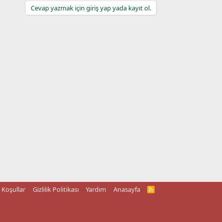
Cevap yazmak için giriş yap yada kayıt ol.
Koşullar
Gizlilik Politikası
Yardım
Anasayfa
R
S
S