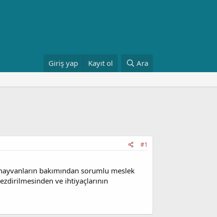
Giriş yap
Kayıt ol
Ara
#1
de hayvanların bakımından sorumlu meslek
gezdirilmesinden ve ihtiyaçlarının