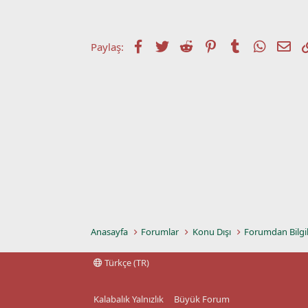
t
r
a
i
n
h
i
Facebook
Twitter
Reddit
Pinterest
Tumblr
WhatsA
E-p
Paylaş:
Anasayfa
Forumlar
Konu Dışı
Forumdan Bilgi
Türkçe (TR)
Kalabalık Yalnızlık
Büyük Forum