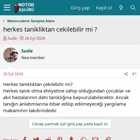
Giriş yap
Kayıt ol
Motorcuların Tanışma Alanı
herkes tanikliktan cekilebilir mi ?
K
B
Sude
26 Eyl 2024
o
a
n
ş
Sude
u
l
New member
y
a
u
n
b
g
26 Eyl 2024
#1
a
ı
ş
ç
Herkes tanıklıktan çekilebilir mi?
l
t
Herkes tanık olma ehliyetine sahip olduğundan çocuklar ve
a
a
akıl hastalarının dahi tanıklığına başvurulabilecektir. Ancak
t
r
tanığın anlatımlarına itibar edilip edilmeyeceği yargılama
a
i
makamının takdirindedir.
n
h
i
Cevap yazmak için giriş yap yada kayıt ol.
Facebook
Twitter
Reddit
Pinterest
Tumblr
WhatsApp
E-posta
Link
Paylaş: