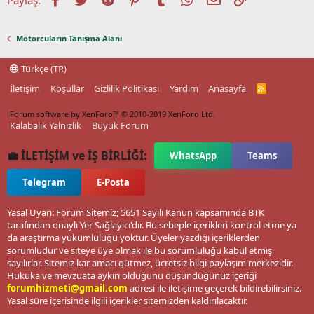
Motorcuların Tanışma Alanı
Türkçe (TR)
İletişim
Koşullar
Gizlilik Politikası
Yardım
Anasayfa
R
S
S
Forum software by XenForo™
© 2010-2019 XenForo Ltd.
Kalabalık Yalnızlık
Büyük Forum
💼 İLETİŞİM ve İŞ BİRLİĞİ:
WhatsApp
Teams
Telegram
E-Posta
Yasal Uyarı: Forum Sitemiz; 5651 Sayılı Kanun kapsamında BTK
tarafından onaylı Yer Sağlayıcı'dır. Bu sebeple içerikleri kontrol etme ya
da araştırma yükümlülüğü yoktur. Üyeler yazdığı içeriklerden
sorumludur ve siteye üye olmak ile bu sorumluluğu kabul etmiş
sayılırlar. Sitemiz kar amacı gütmez, ücretsiz bilgi paylaşım merkezidir.
Hukuka ve mevzuata aykırı olduğunu düşündüğünüz içeriği
forumhizmeti@gmail.com
adresi ile iletişime geçerek bildirebilirsiniz.
Yasal süre içerisinde ilgili içerikler sitemizden kaldırılacaktır.