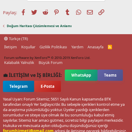
Facebook
Twitter
Reddit
Pinterest
Tumblr
WhatsApp
E-posta
Link
Paylaş:
Doğum Haritası Çözümlemesi ve Anlamı
Türkçe (TR)
İletişim
Koşullar
Gizlilik Politikası
Yardım
Anasayfa
R
S
S
Forum software by XenForo™
© 2010-2019 XenForo Ltd.
Kalabalık Yalnızlık
Büyük Forum
💼 İLETİŞİM ve İŞ BİRLİĞİ:
WhatsApp
Teams
Telegram
E-Posta
Yasal Uyarı: Forum Sitemiz; 5651 Sayılı Kanun kapsamında BTK
tarafından onaylı Yer Sağlayıcı'dır. Bu sebeple içerikleri kontrol etme ya
da araştırma yükümlülüğü yoktur. Üyeler yazdığı içeriklerden
sorumludur ve siteye üye olmak ile bu sorumluluğu kabul etmiş
sayılırlar. Sitemiz kar amacı gütmez, ücretsiz bilgi paylaşım merkezidir.
Hukuka ve mevzuata aykırı olduğunu düşündüğünüz içeriği
forumhizmeti@gmail.com
adresi ile iletişime geçerek bildirebilirsiniz.