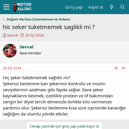
Giriş yap
Kayıt ol
Doğum Haritası Çözümlemesi ve Anlamı
hic seker tuketmemek saglikli mi ?
K
B
Sevval
26 Eyl 2024
o
a
n
ş
Sevval
u
l
New member
y
a
u
n
b
g
26 Eyl 2024
#1
a
ı
ş
ç
Hiç şeker tüketmemek sağlıklı mı?
l
t
Şekersiz beslenme kan şekerinin kontrolü ve insülin
a
a
seviyelerinin azalması gibi fayda sağlar. İlave şeker
t
r
kaynaklarını kesmek, özellikle protein ve lif bakımından
a
i
zengin bir diyet tercih etmenizle birlikte kilo vermenize
n
h
yardımcı olur. Şekersiz beslenme kısa süre içerisinde karaciğer
i
sağlığını da olumlu yönde etkiler.
Cevap yazmak için giriş yap yada kayıt ol.